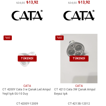
₺13,92
₺13,92
₺34,80
₺34,80
%60
%60
İndirim
İndirim
%60İndirim
%60İndirim
TÜKENDI
TÜKENDI
CATA
CATA
CT 4200Y Cata 3 w Çanak Led Ampul
CT 4213 Cata 3W Çanak Ampul
Yeşil Işık GU-10 Duy
Beyaz Işık
CT-4200Y-12009
CT-4213B-12012