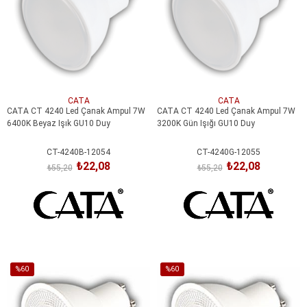
CATA
CATA
CATA CT 4240 Led Çanak Ampul 7W
CATA CT 4240 Led Çanak Ampul 7W
6400K Beyaz Işık GU10 Duy
3200K Gün Işığı GU10 Duy
CT-4240B-12054
CT-4240G-12055
₺22,08
₺22,08
₺55,20
₺55,20
SEPETE EKLE
SEPETE EKLE
%60
%60
İndirim
İndirim
%60İndirim
%60İndirim