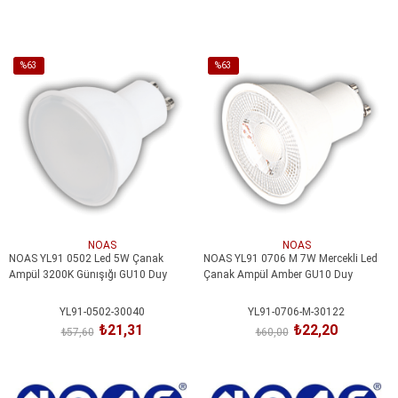
SEPETE EKLE
SEPETE EKLE
%63
%63
İndirim
İndirim
%63İndirim
%63İndirim
NOAS
NOAS
NOAS YL91 0502 Led 5W Çanak
NOAS YL91 0706 M 7W Mercekli Led
Ampül 3200K Günışığı GU10 Duy
Çanak Ampül Amber GU10 Duy
YL91-0502-30040
YL91-0706-M-30122
₺21,31
₺22,20
₺57,60
₺60,00