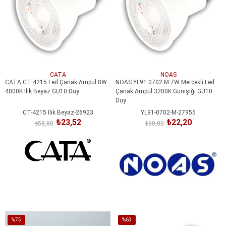
CATA
NOAS
CATA CT 4215 Led Çanak Ampul 8W
NOAS YL91 0702 M 7W Mercekli Led
4000K Ilık Beyaz GU10 Duy
Çanak Ampül 3200K Günışığı GU10
Duy
CT-4215 Ilık Beyaz-26923
YL91-0702-M-27955
₺23,52
₺22,20
₺58,80
₺60,00
SEPETE EKLE
SEPETE EKLE
%75
%63