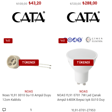
₺43,20
₺288,00
₺108,00
₺720,00
%63
%63
İndirim
İndirim
%63İndirim
%63İndirim
TÜKENDI
TÜKENDI
NOAS
NOAS
Noas YL91 0010 Gu-10 Ampül Duyu
NOAS YL91 0701 7W Led Çanak
12cm Kablolu
Ampül 6400K Beyaz Işık GU10 Duy
1
YL91-0701-27953