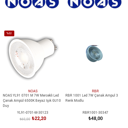
SEPETE EKLE
SEPETE EKLE
%63
İndirim
%63İndirim
NOAS
RBR
NOAS YL91 0701 M 7W Mercekli Led
RBR 1001 Led 7W Çanak Ampul 3
Çanak Ampül 6500K Beyaz Işık GU10
Renk Modlu
Duy
YL91-0701-M-30123
RBR1001-30347
₺22,20
₺48,00
₺60,00
SEPETE EKLE