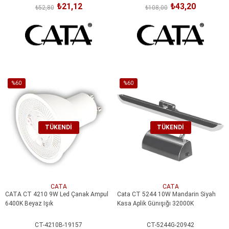
₺21,12
₺43,20
₺52,80
₺108,00
%60
%60
İndirim
İndirim
%60İndirim
%60İndirim
TÜKENDI
TÜKENDI
CATA
CATA
CATA CT 4210 9W Led Çanak Ampul
Cata CT 5244 10W Mandarin Siyah
6400K Beyaz Işık
Kasa Aplik Günışığı 32000K
CT-4210B-19157
CT-5244G-20942