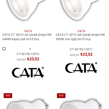
CATA
CATA
CATA CT 4215 Led Çanak Ampul 8W
CATA CT 4215 Led Çanak Ampul 8W
6400K Beyaz Işık GU10 Duy
3000K Gün Işığı GU10 Duy
1
CT-4215G-12017
₺23,52
CT-4215B-12016
₺58,80
₺23,52
₺58,80
SEPETE EKLE
SEPETE EKLE
%60
%60
İndirim
İndirim
%60İndirim
%60İndirim