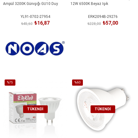
Ampül 3200K Günışığı GU10 Duy
12W 6500K Beyaz Işık
YL91-0702-27954
ERK2094B-29276
₺16,87
₺57,00
₺45,60
₺228,00
%75
%60
İndirim
İndirim
%75İndirim
%60İndirim
TÜKENDI
TÜKENDI