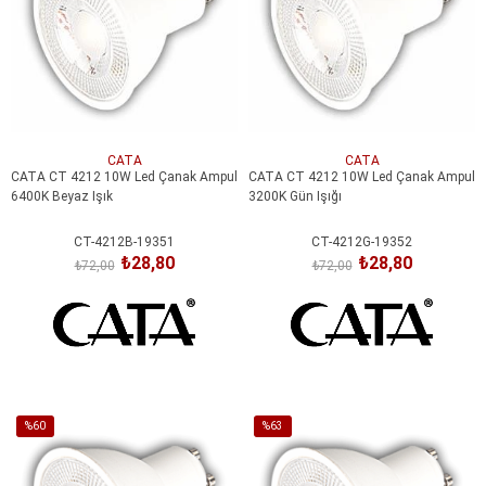
CATA
CATA
CATA CT 4212 10W Led Çanak Ampul
CATA CT 4212 10W Led Çanak Ampul
6400K Beyaz Işık
3200K Gün Işığı
CT-4212B-19351
CT-4212G-19352
₺28,80
₺28,80
₺72,00
₺72,00
SEPETE EKLE
SEPETE EKLE
%60
%63
İndirim
İndirim
%60İndirim
%63İndirim