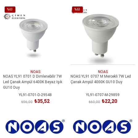
SEPETE EKLE
%63
%63
İndirim
İndirim
%63İndirim
%63İndirim
NOAS
NOAS
NOAS YL91 0701 D Dimlenebilir 7W
NOAS YL91 0707 M Mercekli 7W Led
Led Çanak Ampül 6400K Beyaz Işık
Çanak Ampül 4000K GU10 Duy
GU10 Duy
YL91-0701-D-29548
YL91-0707-M-29859
₺35,52
₺22,20
₺96,00
₺60,00