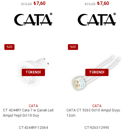
₺7,60
₺7,60
₺19,00
₺19,00
%60
%60
İndirim
İndirim
%60İndirim
%60İndirim
TÜKENDI
TÜKENDI
CATA
CATA
CT 4244RY Cata 7 w Çanak Led
CATA CT 9263 GU10 Ampul Duyu
Ampul Yeşil GU-10 Duy
12cm
CT-4244RY-12064
CT-9263-12995