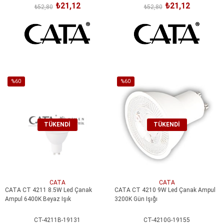
₺21,12
₺21,12
₺52,80
₺52,80
%60
%60
İndirim
İndirim
%60İndirim
%60İndirim
TÜKENDI
TÜKENDI
CATA
CATA
CATA CT 4211 8.5W Led Çanak
CATA CT 4210 9W Led Çanak Ampul
Ampul 6400K Beyaz Işık
3200K Gün Işığı
CT-4211B-19131
CT-4210G-19155