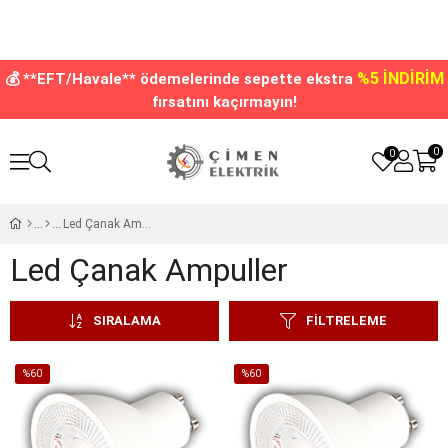
%5 İNDİRİM
💰 **EFT/Havale** ödemelerinde sepette ekstra
fırsatını kaçırmayın!
0
0
Led Çanak Ampuller
Led Çanak Ampuller
SIRALAMA
FILTRELEME
%60
%60
İndirim
İndirim
%60İndirim
%60İndirim