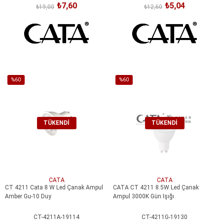
₺7,60
₺5,04
₺19,00
₺12,60
%60
%60
İndirim
İndirim
%60İndirim
%60İndirim
TÜKENDI
TÜKENDI
CATA
CATA
CT 4211 Cata 8 W Led Çanak Ampul
CATA CT 4211 8.5W Led Çanak
Amber Gu-10 Duy
Ampul 3000K Gün Işığı
CT-4211A-19114
CT-4211G-19130