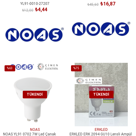
₺16,87
YL91-0010-27207
₺45,60
₺4,44
₺12,00
%63
%75
İndirim
İndirim
%63İndirim
%75İndirim
TÜKENDI
TÜKENDI
NOAS
ERKLED
NOAS YL91 0702 7W Led Çanak
ERKLED ERK 2094 GU10 Lensli Ampül