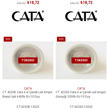
₺18,72
₺18,72
₺46,80
₺46,80
%60
%60
İndirim
İndirim
%60İndirim
%60İndirim
TÜKENDI
TÜKENDI
CATA
CATA
CT 4225B Cata 6 w Çanak Led Ampul
CT 4225G Cata 6 w Çanak Led Ampul
Beyaz Işık 6400k GU-10 Duy
Günışığı 3200k GU-10 Duy
CT-4225B-12029
CT-4225G-12030