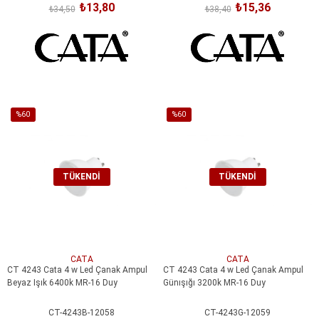
₺13,80
₺15,36
₺34,50
₺38,40
%60
%60
İndirim
İndirim
%60İndirim
%60İndirim
TÜKENDI
TÜKENDI
CATA
CATA
CT 4243 Cata 4 w Led Çanak Ampul
CT 4243 Cata 4 w Led Çanak Ampul
Beyaz Işık 6400k MR-16 Duy
Günışığı 3200k MR-16 Duy
CT-4243B-12058
CT-4243G-12059