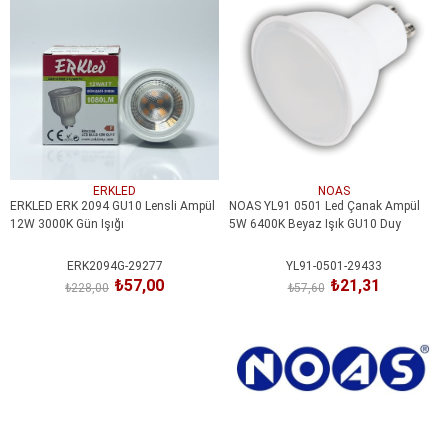
İndirim
İndirim
%75İndirim
%63İndirim
ERKLED
NOAS
ERKLED ERK 2094 GU10 Lensli Ampül
NOAS YL91 0501 Led Çanak Ampül
12W 3000K Gün Işığı
5W 6400K Beyaz Işık GU10 Duy
ERK2094G-29277
YL91-0501-29433
₺57,00
₺21,31
₺228,00
₺57,60
SEPETE EKLE