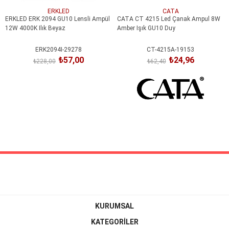
ERKLED
CATA
ERKLED ERK 2094 GU10 Lensli Ampül
CATA CT 4215 Led Çanak Ampul 8W
12W 4000K Ilık Beyaz
Amber Işık GU10 Duy
ERK2094I-29278
CT-4215A-19153
₺57,00
₺24,96
₺228,00
₺62,40
KURUMSAL
KATEGORİLER