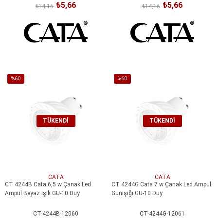
₺5,66
₺5,66
₺14,16
₺14,16
%60
%60
İndirim
İndirim
%60İndirim
%60İndirim
TÜKENDI
TÜKENDI
CATA
CATA
CT 4244B Cata 6,5 w Çanak Led
CT 4244G Cata 7 w Çanak Led Ampul
Ampul Beyaz Işık GU-10 Duy
Günışığı GU-10 Duy
CT-4244B-12060
CT-4244G-12061