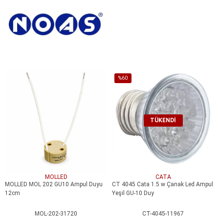
SEPETE EKLE
%60
İndirim
%60İndirim
TÜKENDI
MOLLED
CATA
MOLLED MOL 202 GU10 Ampul Duyu
CT 4045 Cata 1.5 w Çanak Led Ampul
12cm
Yeşil GU-10 Duy
MOL-202-31720
CT-4045-11967