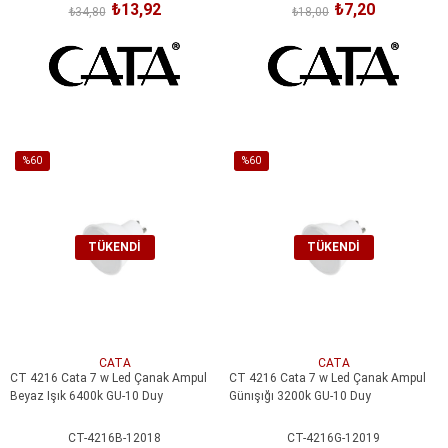
₺13,92
₺7,20
₺34,80
₺18,00
%60
%60
İndirim
İndirim
%60İndirim
%60İndirim
TÜKENDI
TÜKENDI
CATA
CATA
CT 4216 Cata 7 w Led Çanak Ampul
CT 4216 Cata 7 w Led Çanak Ampul
Beyaz Işık 6400k GU-10 Duy
Günışığı 3200k GU-10 Duy
CT-4216B-12018
CT-4216G-12019