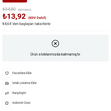
₺34,80
(KDV Dahil)
₺13,92
(KDV Dahil)
₺4,64
'den başlayan taksitlerle
Ürün stoklarımızda kalmamıştır.
Favorilere Ekle
İstek Listeme Ekle
Karşılaştır
İndirimli Ürün