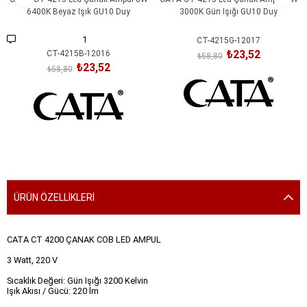
6400K Beyaz Işık GU10 Duy
3000K Gün Işığı GU10 Duy
1
CT-4215G-12017
₺23,52
CT-4215B-12016
₺58,80
₺23,52
₺58,80
SEPETE EKLE
SEPETE EKLE
ÜRÜN ÖZELLIKLERI
CATA CT 4200 ÇANAK COB LED AMPUL
3 Watt, 220 V
Sıcaklık Değeri: Gün Işığı 3200 Kelvin
Işık Akısı / Gücü: 220 lm