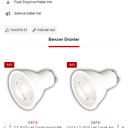
Fiyat Düşünce Haber Ver
Gelince Haber Ver
TAVSIYE ET
YORUM YAZ
Benzer Ürünler
%60
%60
İndirim
İndirim
%60İndirim
%60İndirim
CATA
CATA
CATA CT 4215 Led Çanak Ampul 8W
CATA CT 4215 Led Çanak Ampul 8W