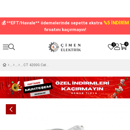
%5 İNDİRİM
💰 **EFT/Havale** ödemelerinde sepette ekstra
fırsatını kaçırmayın!
0
0
CT 4200G Cata 3 w Led Çanak Ampul Günışığı 3200k GU-10 Duy