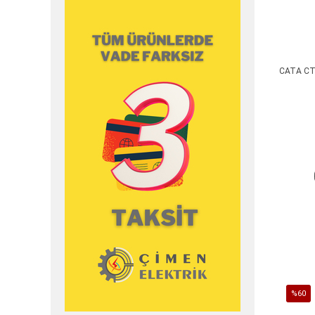
CATA CT 
%60
İndirim