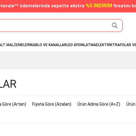
%5 İNDİRİM
/Havale** ödemelerinde sepette ekstra
fırsatını k
ALT MALZEMELERİ
KABLO VE KANALLAR
LED AYDINLATMA
ELEKTRİK
TRAFOLAR V
LAR
a Göre (Artan)
Fiyata Göre (Azalan)
Ürün Adına Göre (A>Z)
Ürün