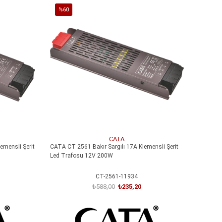
%60
İndirim
%60İndirim
CATA
emensli Şerit
CATA CT 2561 Bakır Sargılı 17A Klemensli Şerit
Led Trafosu 12V 200W
CT-2561-11934
₺588,00
₺235,20