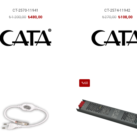
CT-2570-11941
CT-2574-11942
₺1.200,00
₺480,00
₺270,00
₺108,00
SEPETE EKLE
SEPETE EKLE
%60
İndirim
irim
%60İndirim