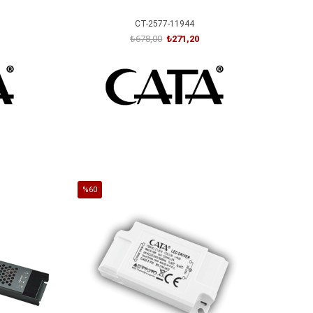
CT-2577-11944
₺678,00
₺271,20
SEPETE EKLE
%60
İndirim
%60İndirim