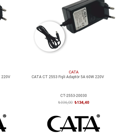
%60İndirim
CATA
W 220V
CATA CT 2553 Fişli Adaptör 5A 60W 220V
CT-2553-20030
₺336,00
₺134,40