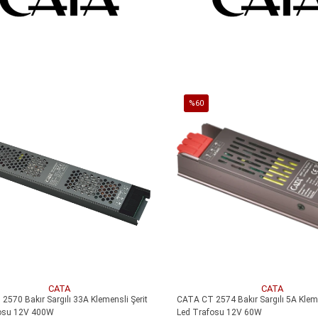
SEPETE EKLE
SEPETE EKLE
%60
İndirim
irim
%60İndirim
CATA
CATA
570 Bakır Sargılı 33A Klemensli Şerit
CATA CT 2574 Bakır Sargılı 5A Kleme
osu 12V 400W
Led Trafosu 12V 60W