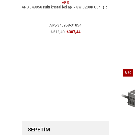
ARS
ARS 348958 Işıltı kristal led aplik 8W 3200K Gün Işığı
ARS 348957 M
Işığı
ARS-348958-31854
₺512,40
₺307,44
SEPETE EKLE
%60
İndirim
%60İnd
SEPETIM