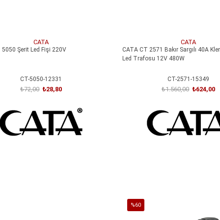
CATA
CATA
5050 Şerit Led Fişi 220V
CATA CT 2571 Bakır Sargılı 40A Klem
Led Trafosu 12V 480W
CT-5050-12331
CT-2571-15349
₺72,00
₺28,80
₺1.560,00
₺624,00
SEPETE EKLE
SEPETE EKLE
%60
İndirim