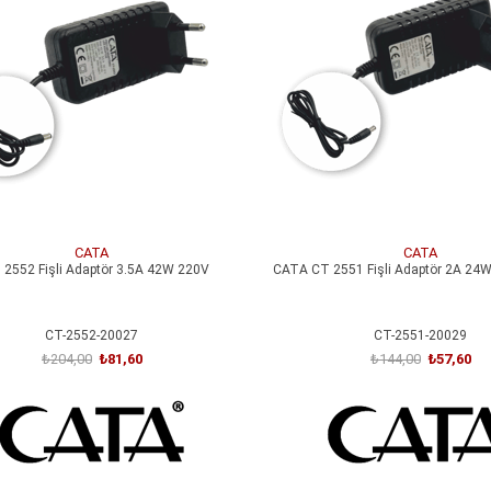
irim
%60İndirim
CATA
CATA
2552 Fişli Adaptör 3.5A 42W 220V
CATA CT 2551 Fişli Adaptör 2A 24
CT-2552-20027
CT-2551-20029
₺204,00
₺81,60
₺144,00
₺57,60