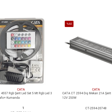
SEPETE EKLE
SEPETE EKLE
%60
İndirim
irim
%60İndirim
%40
İndirim
Yeni
%40İndirim
Ürün
CATA
CATA
4557 Rgb Şerit Led Set 5 Mt Rgb Led 3
CATA CT 2594 Dış Mekan 21A Şerit 
afo+ Kumanda
12V 250W
1
CT-2594-20748