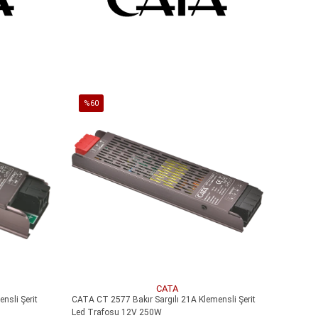
SEPETE EKLE
%60
İndirim
%60İndirim
CATA
nsli Şerit
CATA CT 2577 Bakır Sargılı 21A Klemensli Şerit
Led Trafosu 12V 250W