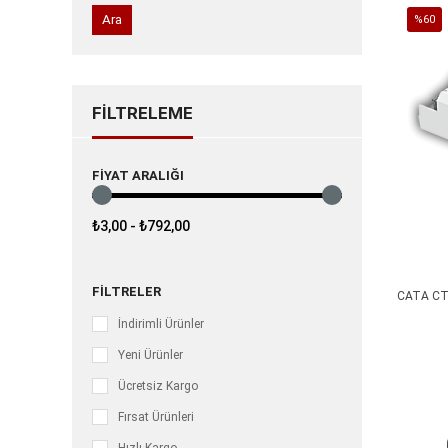
Ara
%60
İndirim
%60İnd
FILTRELEME
FIYAT ARALIĞI
₺3,00 - ₺792,00
FILTRELER
CATA CT 
İndirimli Ürünler
Yeni Ürünler
Ücretsiz Kargo
Fırsat Ürünleri