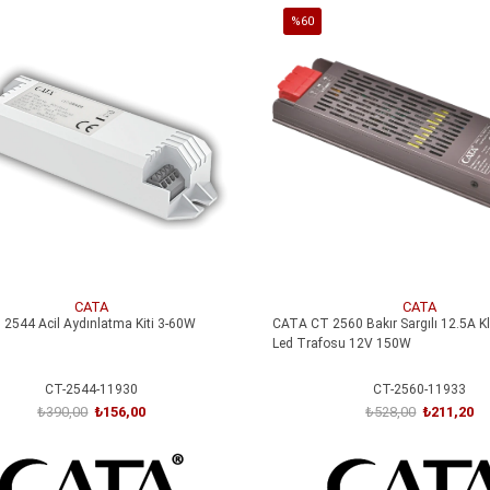
%60
İndirim
irim
%60İndirim
CATA
CATA
2544 Acil Aydınlatma Kiti 3-60W
CATA CT 2560 Bakır Sargılı 12.5A Kl
Led Trafosu 12V 150W
CT-2544-11930
CT-2560-11933
₺390,00
₺156,00
₺528,00
₺211,20