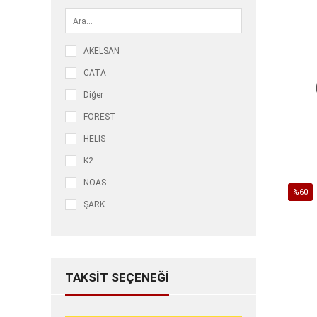
LED AYDINLATMA
ELEKTRİK
AKELSAN
AMPULLER
CATA
HIRDAVAT
Diğer
FOREST
HELİS
K2
NOAS
%60
ŞARK
İndirim
%60İnd
TAKSIT SEÇENEĞI