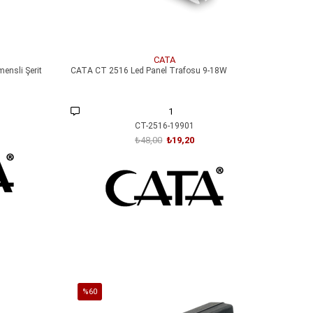
CATA
ensli Şerit
CATA CT 2516 Led Panel Trafosu 9-18W
1
CT-2516-19901
₺48,00
₺19,20
SEPETE EKLE
%60
İndirim