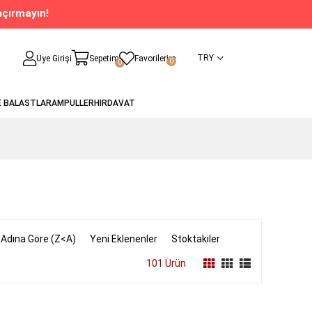
açırmayın!
TRY
Üye Girişi
Sepetim
Favorilerim
0
0
E BALASTLAR
AMPULLER
HIRDAVAT
 Adına Göre (Z<A)
Yeni Eklenenler
Stoktakiler
101 Ürün