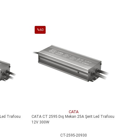
SEPETE EKLE
%60
İndirim
%60İndirim
%40
%63
İndirim
İndirim
Yeni
Yeni
%40İndirim
%63İndirim
Ürün
Ürün
CATA
Led Trafosu
CATA CT 2595 Dış Mekan 25A Şerit Led Trafosu
12V 300W
CT-2595-20930