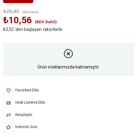
₺26,40
(KDV Dahil)
₺10,56
(KDV Dahil)
₺3,52
'den başlayan taksitlerle
Ürün stoklarımızda kalmamıştır.
Favorilere Ekle
İstek Listeme Ekle
Karşılaştır
İndirimli Ürün