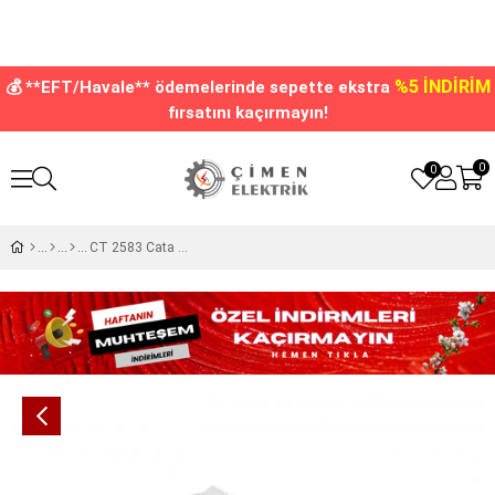
%5 İNDİRİM
💰 **EFT/Havale** ödemelerinde sepette ekstra
fırsatını kaçırmayın!
0
0
CT 2583 Cata Smd Cob Led Spot Armatür Driver 19-24 w