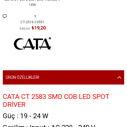
18W
1
CT-2516-19901
₺19,20
₺48,00
SEPETE EKLE
ÜRÜN ÖZELLIKLERI
CATA CT 2583 SMD COB LED SPOT
DRİVER
Güç : 19 - 24 W