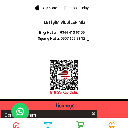
App Store
Google Play
İLETİŞİM BİLGİLERİMİZ
Bilgi Hattı : 0344 413 03 09
Sipariş Hattı: 0507 609 53 12
Çerez Kullanımı
%5 İNDİRİM
💰 **EFT/Havale** ödemelerinde sepette ekstra