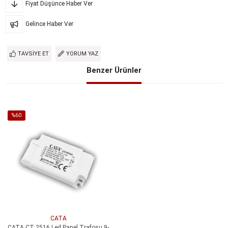
Fiyat Düşünce Haber Ver
Gelince Haber Ver
TAVSIYE ET
YORUM YAZ
Benzer Ürünler
%60
İndirim
%60İndirim
CATA
CATA CT 2516 Led Panel Trafosu 9-