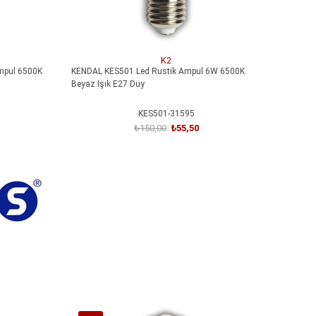
K2
mpul 6500K
KENDAL KES501 Led Rustik Ampul 6W 6500K
Beyaz Işık E27 Duy
KES501-31595
₺150,00
₺55,50
SEPETE EKLE