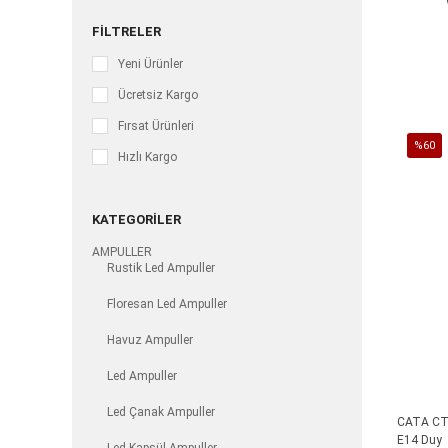
FILTRELER
Yeni Ürünler
Ücretsiz Kargo
Fırsat Ürünleri
%60
Hızlı Kargo
İndirim
%60İnd
KATEGORILER
AMPULLER
Rustik Led Ampuller
Floresan Led Ampuller
Havuz Ampuller
Led Ampuller
Led Çanak Ampuller
CATA CT 
E14 Duy