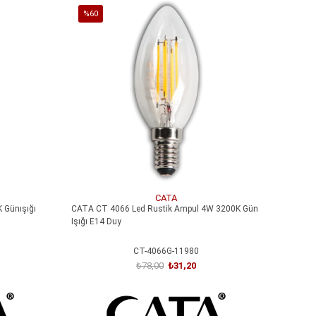
%60
İndirim
%60İndirim
CATA
 Günışığı
CATA CT 4066 Led Rustik Ampul 4W 3200K Gün
Işığı E14 Duy
CT-4066G-11980
₺78,00
₺31,20