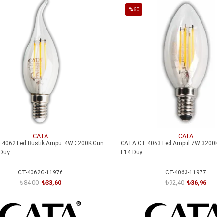
%60
İndirim
irim
%60İndirim
CATA
CATA
4062 Led Rustik Ampul 4W 3200K Gün
CATA CT 4063 Led Ampül 7W 3200K
 Duy
E14 Duy
CT-4062G-11976
CT-4063-11977
₺84,00
₺33,60
₺92,40
₺36,96