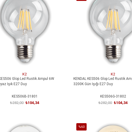
İndirim
Işığı
irim
%63İndirim
ARS-348957-31856
ARS-348956-31862
₺466,80
₺280,08
₺524,40
₺314,64
SEPETE EKLE
SEPETE EKLE
K2
K2
ES506 Glop Led Rustik Ampul 6W
KENDAL KES506 Glop Led Rustik Am
yaz Işık E27 Duy
3200K Gün Işığı E27 Duy
KES506B-31801
KES506G-31802
₺282,00
₺104,34
₺282,00
₺104,34
SEPETE EKLE
SEPETE EKLE
%60