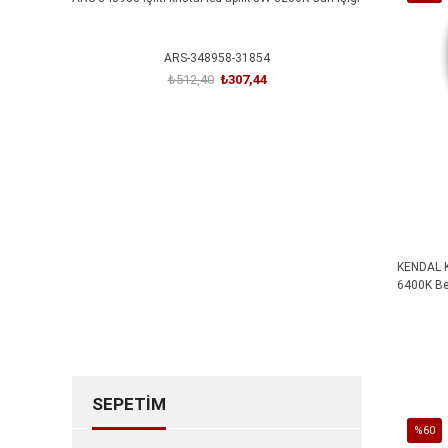
İndirim
Işığı
%63İnd
ARS-348958-31854
₺512,40
₺307,44
SEPETE EKLE
KENDAL K
6400K Be
SEPETIM
%60