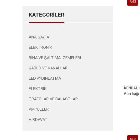
%63
İndirim
KATEGORİLER
%63İnd
ANA SAYFA
ELEKTRONİK
BİNA VE ŞALT MALZEMELERİ
KABLO VE KANALLAR
LED AYDINLATMA
KENDAL K
ELEKTRİK
Gün Işığı
TRAFOLAR VE BALASTLAR
AMPULLER
HIRDAVAT
%63