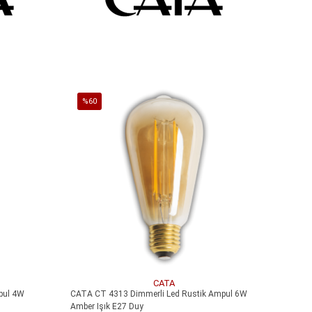
SEPETE EKLE
%60
İndirim
%60İndirim
CATA
pul 4W
CATA CT 4313 Dimmerli Led Rustik Ampul 6W
Amber Işık E27 Duy