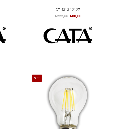
CT-4313-12127
₺222,00
₺88,80
SEPETE EKLE
%63
İndirim
%63İndirim