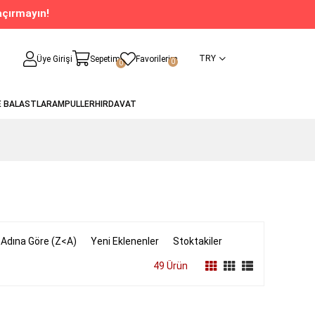
açırmayın!
TRY
Üye Girişi
Sepetim
Favorilerim
0
0
E BALASTLAR
AMPULLER
HIRDAVAT
 Adına Göre (Z<A)
Yeni Eklenenler
Stoktakiler
49 Ürün