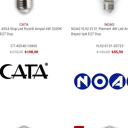
CATA
NOAS
4354 Glop Led Rustik Ampul 6W 3200K
NOAS YL92 0131 Flament 4W Led A
 E27 Duy
Beyaz Işık E27 Duy
CT-4354G-16865
YL92-0131-30723
₺270,00
₺108,00
₺150,00
₺55,50
SEPETE EKLE
SEPETE EKLE