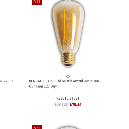
%63
İndirim
%63İndirim
K2
6W 2700K
KENDAL KES615 Led Rustik Ampul 8W 2700K
Gün Işığı E27 Duy
KES615-31591
₺204,00
₺75,48
SEPETE EKLE
%63