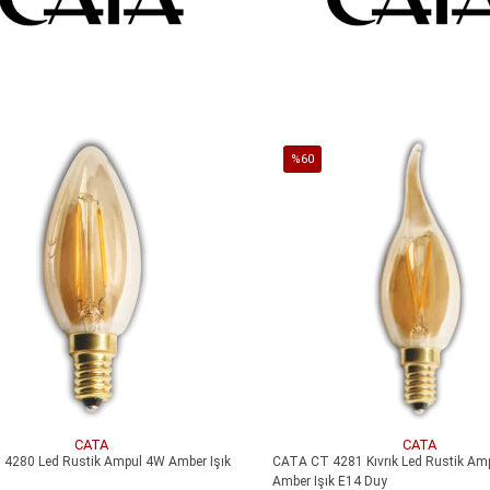
SEPETE EKLE
SEPETE EKLE
%60
İndirim
irim
%60İndirim
CATA
CATA
4280 Led Rustik Ampul 4W Amber Işık
CATA CT 4281 Kıvrık Led Rustik Am
Amber Işık E14 Duy