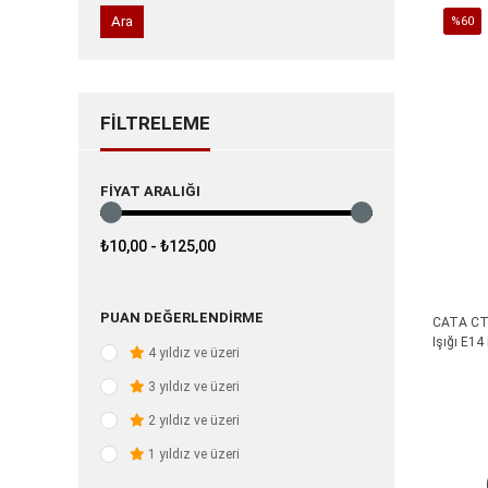
Ara
%60
İndirim
%60İnd
FILTRELEME
FIYAT ARALIĞI
₺10,00 - ₺125,00
PUAN DEĞERLENDIRME
CATA CT 
Işığı E14
4 yıldız ve üzeri
3 yıldız ve üzeri
2 yıldız ve üzeri
1 yıldız ve üzeri