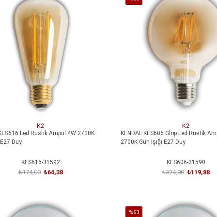
İndirim
irim
%63İndirim
%40
İndirim
Yeni
%40İndirim
Ürün
K2
K2
ES616 Led Rustik Ampul 4W 2700K
KENDAL KES606 Glop Led Rustik Am
 E27 Duy
2700K Gün Işığı E27 Duy
KES616-31592
KES606-31590
₺174,00
₺64,38
₺324,00
₺119,88
SEPETE EKLE
SEPETE EKLE
ARS
ARS
%63
ercan Kristal Led Aplik 6W 3200k Gün
ARS 348956 İnci Kristal Led Aplik 12W 