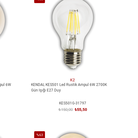
İndirim
%63İndirim
%40
%63
İndirim
İndirim
Yeni
Yeni
%40İndirim
%63İndirim
Ürün
Ürün
K2
pul 6W
KENDAL KES501 Led Rustik Ampul 6W 2700K
Gün Işığı E27 Duy
KES501G-31797
₺150,00
₺55,50
SEPETE EKLE
ARS
%63
3200K Gün
ARS 348959 Pırıltı Kristal Led Aplik 6W 3200K Gün
NOAS YL95 5