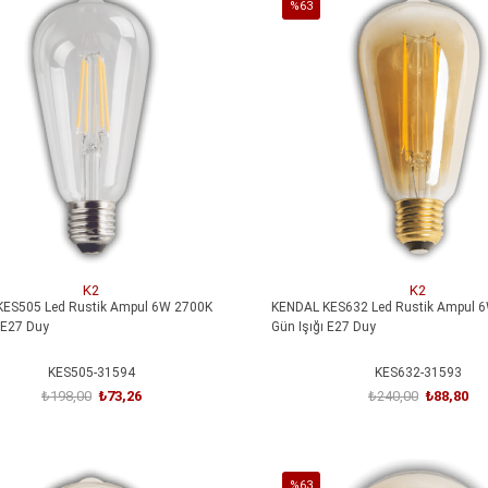
%63
İndirim
irim
%63İndirim
K2
K2
ES505 Led Rustik Ampul 6W 2700K
KENDAL KES632 Led Rustik Ampul 
 E27 Duy
Gün Işığı E27 Duy
KES505-31594
KES632-31593
₺198,00
₺73,26
₺240,00
₺88,80
SEPETE EKLE
SEPETE EKLE
%63