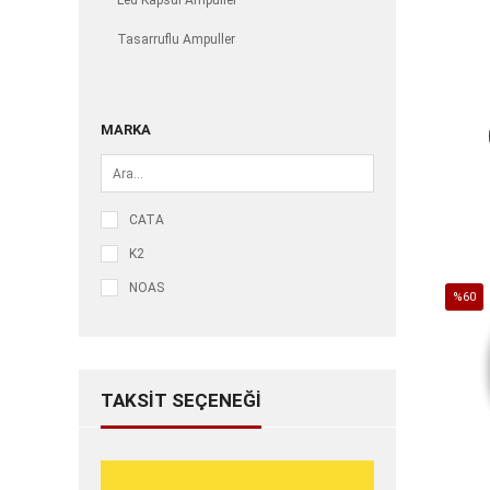
Led Kapsül Ampuller
Tasarruflu Ampuller
MARKA
CATA
K2
NOAS
%60
İndirim
%60İnd
TAKSIT SEÇENEĞI