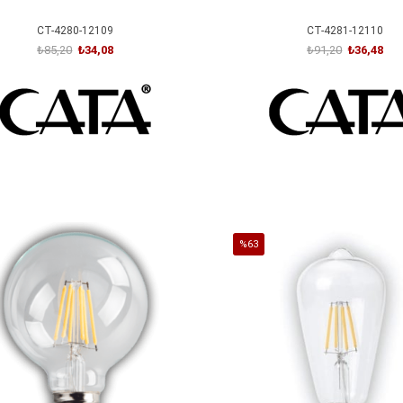
CT-4280-12109
CT-4281-12110
₺85,20
₺34,08
₺91,20
₺36,48
SEPETE EKLE
SEPETE EKLE
%63
İndirim
irim
%63İndirim