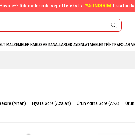
%5 İNDİRİM
/Havale** ödemelerinde sepette ekstra
fırsatını k
ALT MALZEMELERİ
KABLO VE KANALLAR
LED AYDINLATMA
ELEKTRİK
TRAFOLAR V
a Göre (Artan)
Fiyata Göre (Azalan)
Ürün Adına Göre (A>Z)
Ürün