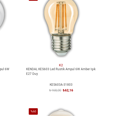
İndirim
Işığı
Işığı E27 Duy
%63İndirim
ARS-348959-31861
₺512,40
₺307,44
SEPETE EKLE
K2
pul 6W
KENDAL KES603 Led Rustik Ampul 6W Amber Işık
E27 Duy
KES603A-31803
₺168,00
₺62,16
SEPETE EKLE
%60