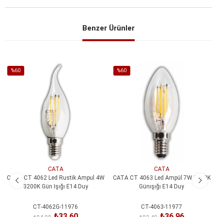
Benzer Ürünler
%60
%60
İndirim
İndirim
%60İndirim
%60İndirim
CATA
CATA
CATA CT 4062 Led Rustik Ampul 4W
CATA CT 4063 Led Ampül 7W 3200K
3200K Gün Işığı E14 Duy
Günışığı E14 Duy
CT-4062G-11976
CT-4063-11977
₺33,60
₺36,96