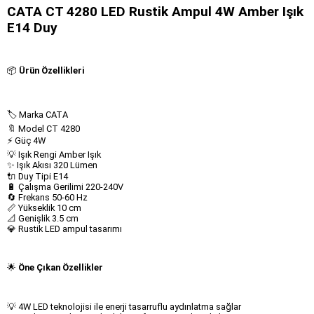
CATA CT 4280 LED Rustik Ampul 4W Amber Işık
E14 Duy
📦
Ürün Özellikleri
🏷 Marka CATA
🔖 Model CT 4280
⚡ Güç 4W
💡 Işık Rengi Amber Işık
✨ Işık Akısı 320 Lümen
🔌 Duy Tipi E14
🔋 Çalışma Gerilimi 220-240V
🔄 Frekans 50-60 Hz
📏 Yükseklik 10 cm
📐 Genişlik 3.5 cm
💎 Rustik LED ampul tasarımı
🌟
Öne Çıkan Özellikler
💡 4W LED teknolojisi ile enerji tasarruflu aydınlatma sağlar