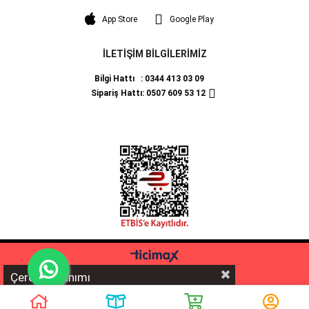
App Store
Google Play
İLETİŞİM BİLGİLERİMİZ
Bilgi Hattı : 0344 413 03 09
Sipariş Hattı: 0507 609 53 12
Çerez Kullanımı
%5 İNDİRİM
💰 **EFT/Havale** ödemelerinde sepette ekstra