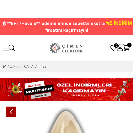
%5 İNDİRİM
💰 **EFT/Havale** ödemelerinde sepette ekstra
fırsatını kaçırmayın!
0
0
CATA CT 4280 Led Rustik Ampul 4W Amber Işık E14 Duy