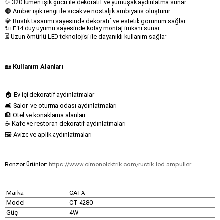
✨ 320 lümen ışık gücü ile dekoratif ve yumuşak aydınlatma sunar
🟠 Amber ışık rengi ile sıcak ve nostaljik ambiyans oluşturur
💎 Rustik tasarımı sayesinde dekoratif ve estetik görünüm sağlar
🔌 E14 duy uyumu sayesinde kolay montaj imkanı sunar
⏳ Uzun ömürlü LED teknolojisi ile dayanıklı kullanım sağlar
🏡
Kullanım Alanları
🏠 Ev içi dekoratif aydınlatmalar
🛋 Salon ve oturma odası aydınlatmaları
🏨 Otel ve konaklama alanları
☕ Kafe ve restoran dekoratif aydınlatmaları
🖼 Avize ve aplik aydınlatmaları
Benzer Ürünler:
https://www.cimenelektrik.com/rustik-led-ampuller
Marka
CATA
Model
CT-4280
Güç
4W