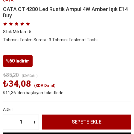
CATA CT 4280 Led Rustik Ampul 4W Amber Işık E14
Duy
Stok Miktarı
:
5
Tahmini Teslim Süresi
:
3 Tahmini Teslimat Tarihi
60
%
İndirim
₺85,20
(KDV Dahil)
₺34,08
(KDV Dahil)
₺11,36
'den başlayan taksitlerle
ADET