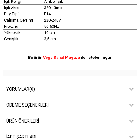
Işık Rengi
Amber Işık
Işık Akısı
320 Lümen
Duy Tipi
E14
Çalışma Gerilimi
220-240V
Frekans
50-60Hz
Yükseklik
10 cm
Genişlik
3,5 cm
Bu ürün
Vega Sanal Mağaza
ile listelenmiştir
YORUMLAR
(0)
ÖDEME SEÇENEKLERI
ÜRÜN ÖNERILERI
İADE ŞARTLARI