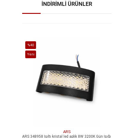
İNDİRİMLİ ÜRÜNLER
%40
%40
İndirim
İndirim
Yeni
Yeni
%40İndirim
%40İndirim
Ürün
Ürün
ARS
ARS 348958 Işıltı kristal led aplik 8W 3200K Gün Işığı
ARS 348957 M