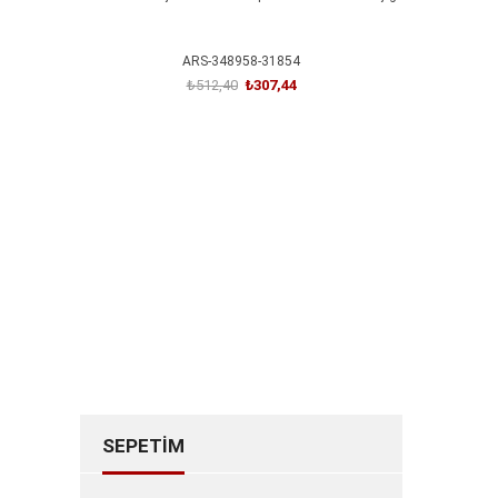
Işığı
ARS-348958-31854
₺512,40
₺307,44
SEPETE EKLE
SEPETIM