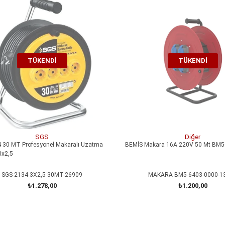
TÜKENDI
TÜKENDI
SGS
Diğer
 30 MT Profesyonel Makaralı Uzatma
BEMİS Makara 16A 220V 50 Mt BM5
3x2,5
SGS-2134 3X2,5 30MT-26909
MAKARA BM5-6403-0000-1
₺1.278,00
₺1.200,00