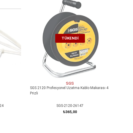
TÜKENDI
SGS
SGS 2120 Profesyonel Uzatma Kablo Makarası 4
Prizli
24
SGS-2120-26147
₺365,00