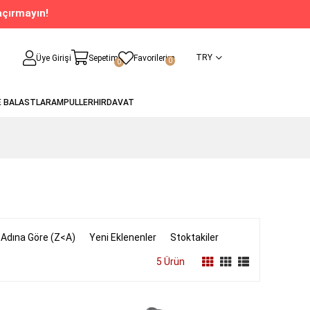
açırmayın!
TRY
Üye Girişi
Sepetim
Favorilerim
0
0
E BALASTLAR
AMPULLER
HIRDAVAT
 Adına Göre (Z<A)
Yeni Eklenenler
Stoktakiler
5 Ürün