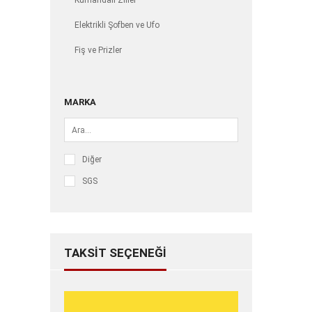
Kumandalı Ziller
Elektrikli Şofben ve Ufo
Fiş ve Prizler
Regülatörler
Görüntülü Ve Görüntüsüz Diafon
MARKA
Sinek Cihazları
Aspiratör & Fanlar
Diğer
Etanj Armatürler
SGS
Anahtar Prizler
Zaman Saatleri ve Sensörler
TAKSIT SEÇENEĞI