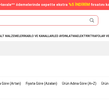
%5 İNDİRİM
/Havale** ödemelerinde sepette ekstra
fırsatını k
ALT MALZEMELERİ
KABLO VE KANALLAR
LED AYDINLATMA
ELEKTRİK
TRAFOLAR V
a Göre (Artan)
Fiyata Göre (Azalan)
Ürün Adına Göre (A>Z)
Ürün