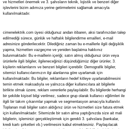
ve hizmetleri önermek ve 3. şahısların teknik, lojistik ve benzeri diğer
işlevlerini bizim adımıza yerine getirmelerini sağlamak amacıyla
kullanılmaktadır.
cimenelektrik.com üyesi olduğunuz andan itibaren, aksi tarafınızdan talep
edilmediği sürece, günlük ve haftalık bilgilendirme emailleri, e-mail
adresinize gönderilecektir. Dilediğiniz zaman bu e-maillerle ilgili değişiklik
yapma, hizmetten vazgeçme ve yeniden başlatma hakkınız
bulunmaktadır. Bu e-maillerin içeriği; satın almış olduğunuz ürün veya
ürünlerle ilgili bilgiler, ilgileneceğinizi düşündüğümüz diğer ürünler, 3.
kişilerin reklamlarını ve benzeri bilgileri içerebilir. Demografik bilgiler,
sitemizi kullanıcılarımızın ilgi alanlarına göre uyarlamak için
kullanılmaktadır. Bu bilgiler, reklamların hedef kitleye uyarlanabilmesini
temin etmek maksadıyla ve yalnızca diğer kullanıcılara ait bilgilerle
birlikte olmak üzere, reklam verenlerle paylaşılabilir. Bu bilgilerde herhangi
bir şekilde kişisel bilgi verilmez, sadece grup olarak kullanıcı eğilimleri ile
ilgili bir takım çıkarımlar yapmak ve segmentasyon amacıyla kullanılır.
Toplanan mali bilgiler satın aldığınız ürün ve hizmetleri size fatura etmek
için kullanılmaktadır. Sitemizde bir satın alma yaptığınızda size ait mali
bilgilerin, işleminizi gerçekleştirmek için gerekli 3. şahıslara (bankalar,
kredi kartı şirketleri vb.) verilmesini kabul etmektesiniz. Paylaşılacak