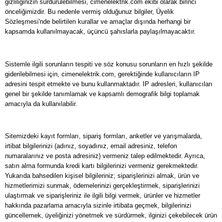
gizliliğinizin sürdürülebilmesi, cimenelektrik.com ekibi olarak birinci
önceliğimizdir. Bu nedenle vermiş olduğunuz bilgiler, Üyelik
Sözleşmesi'nde belirtilen kurallar ve amaçlar dışında herhangi bir
kapsamda kullanılmayacak, üçüncü şahıslarla paylaşılmayacaktır.
Sistemle ilgili sorunların tespiti ve söz konusu sorunların en hızlı şekilde
giderilebilmesi için, cimenelektrik.com, gerektiğinde kullanıcıların IP
adresini tespit etmekte ve bunu kullanmaktadır. IP adresleri, kullanıcıları
genel bir şekilde tanımlamak ve kapsamlı demografik bilgi toplamak
amacıyla da kullanılabilir.
Sitemizdeki kayıt formları, sipariş formları, anketler ve yarışmalarda,
irtibat bilgilerinizi (adınız, soyadınız, email adresiniz, telefon
numaralarınız ve posta adresiniz) vermeniz talep edilmektedir. Ayrıca,
satın alma formunda kredi kartı bilgilerinizi vermeniz gerekmektedir.
Yukarıda bahsedilen kişisel bilgileriniz; siparişlerinizi almak, ürün ve
hizmetlerimizi sunmak, ödemelerinizi gerçekleştirmek, siparişlerinizi
ulaştırmak ve siparişleriniz ile ilgili bilgi vermek, ürünler ve hizmetler
hakkında pazarlama amacıyla sizinle irtibata geçmek, bilgilerinizi
güncellemek, üyeliğinizi yönetmek ve sürdürmek, ilginizi çekebilecek ürün