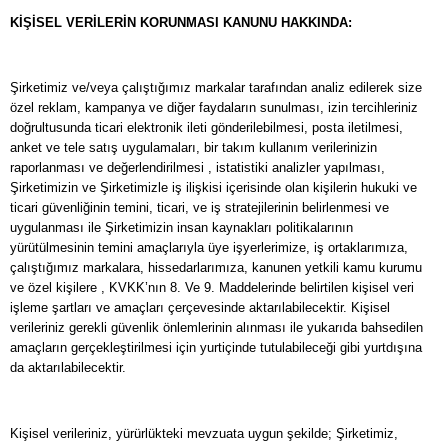
KİŞİSEL VERİLERİN KORUNMASI KANUNU HAKKINDA:
Şirketimiz ve/veya çalıştığımız markalar tarafından analiz edilerek size
özel reklam, kampanya ve diğer faydaların sunulması, izin tercihleriniz
doğrultusunda ticari elektronik ileti gönderilebilmesi, posta iletilmesi,
anket ve tele satış uygulamaları, bir takım kullanım verilerinizin
raporlanması ve değerlendirilmesi , istatistiki analizler yapılması,
Şirketimizin ve Şirketimizle iş ilişkisi içerisinde olan kişilerin hukuki ve
ticari güvenliğinin temini, ticari, ve iş stratejilerinin belirlenmesi ve
uygulanması ile Şirketimizin insan kaynakları politikalarının
yürütülmesinin temini amaçlarıyla üye işyerlerimize, iş ortaklarımıza,
çalıştığımız markalara, hissedarlarımıza, kanunen yetkili kamu kurumu
ve özel kişilere , KVKK’nın 8. Ve 9. Maddelerinde belirtilen kişisel veri
işleme şartları ve amaçları çerçevesinde aktarılabilecektir. Kişisel
verileriniz gerekli güvenlik önlemlerinin alınması ile yukarıda bahsedilen
amaçların gerçekleştirilmesi için yurtiçinde tutulabileceği gibi yurtdışına
da aktarılabilecektir.
Kişisel verileriniz, yürürlükteki mevzuata uygun şekilde; Şirketimiz,