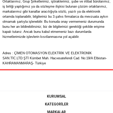
Ortaklarımız, Grup Şirketlerimiz, iştiraklerimiz, şube ve irtibat bürolarımız,
iş birliği yaptığımız ya da sözleşme ilişkisi bulunan çözüm ortaklarımız,
markalarımız gibi kanallar aracılığıyla sözlü, yazılı ya da elektronik
ortamda toplanabilir, bilgileriniz bu 3.şahıs firmalarca da mevzuata aykırı
olmamak şartıyla işlenebilir. Bu konuda onay vermemeniz durumunda
bunu her an bildirebilirsiniz; biz de bilgilerinizi gerektiği şekilde erişime
kapalı tutarız. Ancak bunu kabul etmemeniz bazı durumlarda
hizmetlerimizde işlevlerin kısıtlanmasına yol açabilir.
Adres : ÇİMEN OTOMASYON ELEKTRİK VE ELEKTRONİK
SAN.TİC.LTD.ŞTİ Kümbet Mah. Hacıesatefendi Cad. No:19/A Elbistan-
KAHRAMANMARAŞ- Türkiye
KURUMSAL
KATEGORİLER
MARKALAR