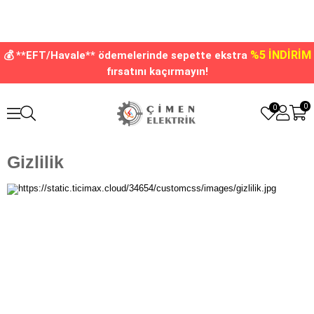
%5 İNDİRİM
💰 **EFT/Havale** ödemelerinde sepette ekstra
fırsatını kaçırmayın!
0
0
Gizlilik