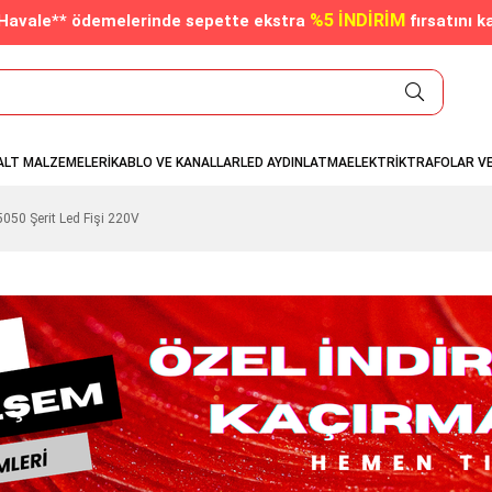
%5 İNDİRİM
/Havale** ödemelerinde sepette ekstra
fırsatını k
ALT MALZEMELERİ
KABLO VE KANALLAR
LED AYDINLATMA
ELEKTRİK
TRAFOLAR V
50 Şerit Led Fişi 220V