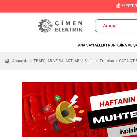
💰 **EFT
ANA SAYFA
ELEKTRONİK
BİNA VE Ş
Anasayfa
TRAFOLAR VE BALASTLAR
Şerit Led Trafoları
CATA CT 50