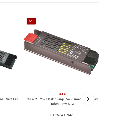
%60
%60
İndirim
İndirim
%60İndirim
%60İndi
CATA
sli Şerit Led
CATA CT 2574 Bakır Sargılı 5A Klemensli Şerit Led
CATA CT 
Trafosu 12V 60W
CT-2574-11942