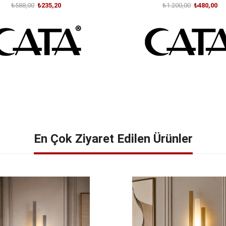
₺588,00
₺235,20
₺1.200,00
₺480,00
SEPETE EKLE
SEPETE EKLE
En Çok Ziyaret Edilen Ürünler