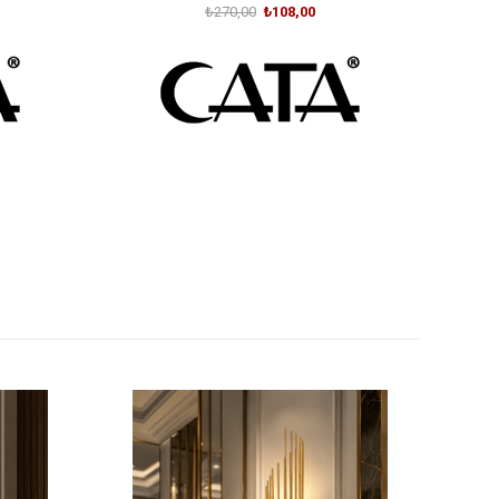
₺270,00
₺108,00
SEPETE EKLE