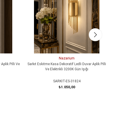
Nazarium
Aplik Pilli Ve
Sarkıt Eskitme Kasa Dekoratif Ledli Duvar Aplik Pilli
MERDİVEN
Ve Elektrikli 3200K Gün Işığı
SARKIT-ES-31824
₺1.050,00
SEPETE EKLE