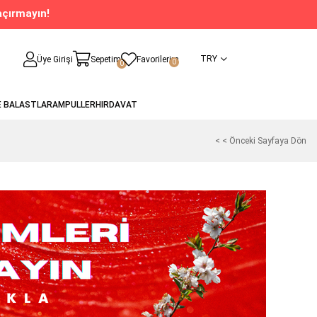
açırmayın!
TRY
Üye Girişi
Sepetim
Favorilerim
0
0
E BALASTLAR
AMPULLER
HIRDAVAT
< < Önceki Sayfaya Dön