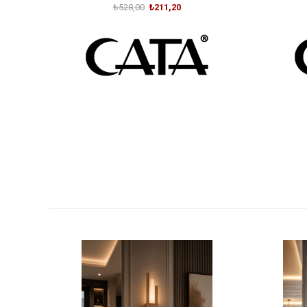
₺528,00
₺211,20
SEPETE EKLE