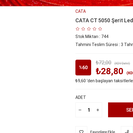
CATA
CATA CT 5050 Şerit Led
Stok Miktarı
:
744
Tahmini Teslim Süresi
:
3 Tahm
₺72,00
(KDV Dahil)
60
%
₺28,80
(KD
₺9,60
'den başlayan taksitlerle
İndirim
ADET
Favorilere Ekle