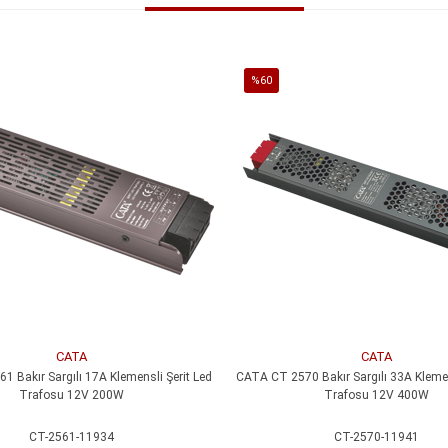
%60
İndirim
%60İndirim
CATA
CATA
 Bakır Sargılı 17A Klemensli Şerit Led
CATA CT 2570 Bakır Sargılı 33A Klemen
Trafosu 12V 200W
Trafosu 12V 400W
CT-2561-11934
CT-2570-11941