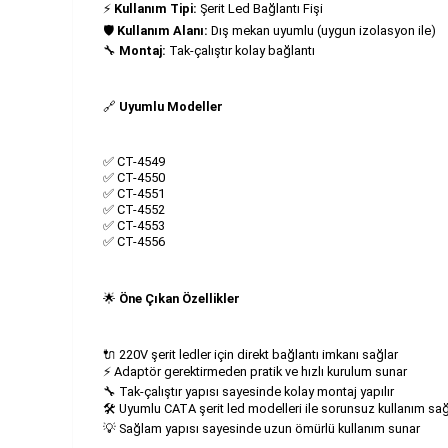
⚡
Kullanım Tipi:
Şerit Led Bağlantı Fişi
🛡
Kullanım Alanı:
Dış mekan uyumlu (uygun izolasyon ile)
🔧
Montaj:
Tak-çalıştır kolay bağlantı
🔗
Uyumlu Modeller
✅ CT-4549
✅ CT-4550
✅ CT-4551
✅ CT-4552
✅ CT-4553
✅ CT-4556
🌟
Öne Çıkan Özellikler
🔌 220V şerit ledler için direkt bağlantı imkanı sağlar
⚡ Adaptör gerektirmeden pratik ve hızlı kurulum sunar
🔧 Tak-çalıştır yapısı sayesinde kolay montaj yapılır
🛠 Uyumlu CATA şerit led modelleri ile sorunsuz kullanım sağ
💡 Sağlam yapısı sayesinde uzun ömürlü kullanım sunar