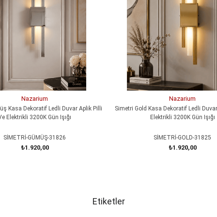
Nazarium
Nazarium
ş Kasa Dekoratif Ledli Duvar Aplik Pilli
Simetri Gold Kasa Dekoratif Ledli Duvar 
Ve Elektrikli 3200K Gün Işığı
Elektrikli 3200K Gün Işığı
SİMETRİ-GÜMÜŞ-31826
SİMETRİ-GOLD-31825
₺1.920,00
₺1.920,00
SEPETE EKLE
SEPETE EKLE
Etiketler