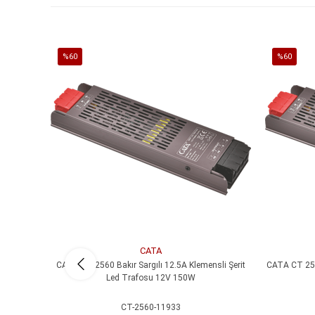
%60
%60
İndirim
İndirim
%60İndirim
%60İndirim
CATA
CATA CT 2560 Bakır Sargılı 12.5A Klemensli Şerit
CATA CT 2561
Led Trafosu 12V 150W
CT-2560-11933