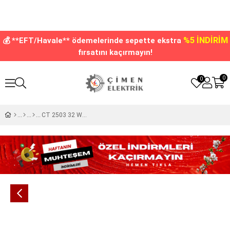
%5 İNDİRİM
💰 **EFT/Havale** ödemelerinde sepette ekstra
fırsatını kaçırmayın!
0
0
CT 2503 32 W Elektronik Balans