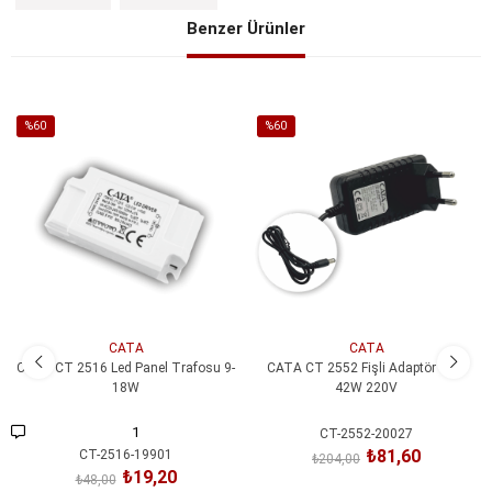
Benzer Ürünler
%60
%60
İndirim
İndirim
%60İndirim
%60İndirim
CATA
CATA
CATA CT 2516 Led Panel Trafosu 9-
CATA CT 2552 Fişli Adaptör 3.5A
18W
42W 220V
1
CT-2552-20027
₺81,60
CT-2516-19901
₺204,00
₺19,20
₺48,00