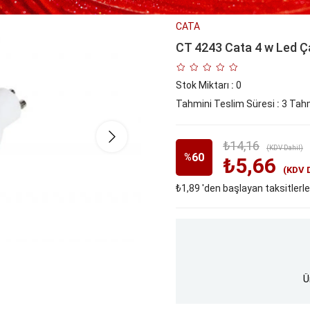
CATA
CT 4243 Cata 4 w Led Ç
Stok Miktarı
:
0
Tahmini Teslim Süresi
:
3 Tahm
₺14,16
(KDV Dahil)
60
%
₺5,66
(KDV 
₺1,89
'den başlayan taksitlerle
İndirim
Ü