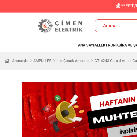
💰 **EFT
ANA SAYFA
ELEKTRONİK
BİNA VE Ş
Anasayfa
AMPULLER
Led Çanak Ampuller
CT 4243 Cata 4 w Led Ça