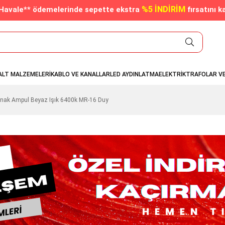
%5 İNDİRİM
/Havale** ödemelerinde sepette ekstra
fırsatını k
ALT MALZEMELERİ
KABLO VE KANALLAR
LED AYDINLATMA
ELEKTRİK
TRAFOLAR V
nak Ampul Beyaz Işık 6400k MR-16 Duy