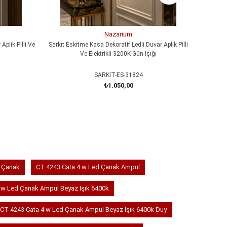
Nazarium
Aplik Pilli Ve
Sarkıt Eskitme Kasa Dekoratif Ledli Duvar Aplik Pilli
MERDİVEN
Ve Elektrikli 3200K Gün Işığı
SARKIT-ES-31824
₺1.050,00
SEPETE EKLE
d Çanak
CT 4243 Cata 4 w Led Çanak Ampul
 w Led Çanak Ampul Beyaz Işık 6400k
CT 4243 Cata 4 w Led Çanak Ampul Beyaz Işık 6400k Duy