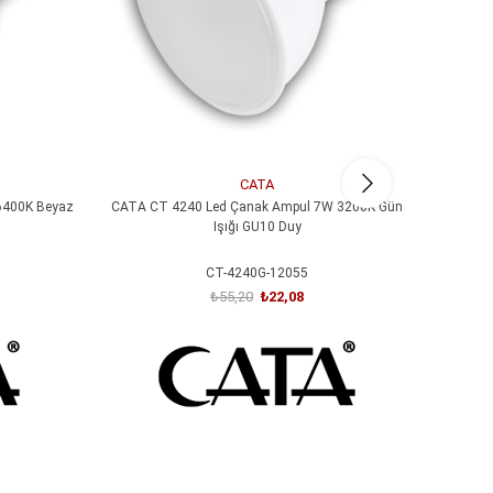
CATA
6400K Beyaz
CATA CT 4240 Led Çanak Ampul 7W 3200K Gün
CATA CT
Işığı GU10 Duy
CT-4240G-12055
₺55,20
₺22,08
SEPETE EKLE