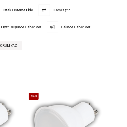
İstek Listeme Ekle
Karşılaştır
Fiyat Düşünce Haber Ver
Gelince Haber Ver
YORUM YAZ
%60
%60
İndirim
İndirim
%60İndirim
%60İndi