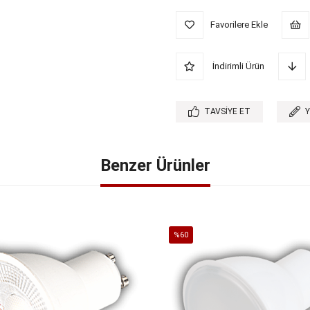
Favorilere Ekle
İndirimli Ürün
TAVSIYE ET
Benzer Ürünler
%60
İndirim
%60İndirim