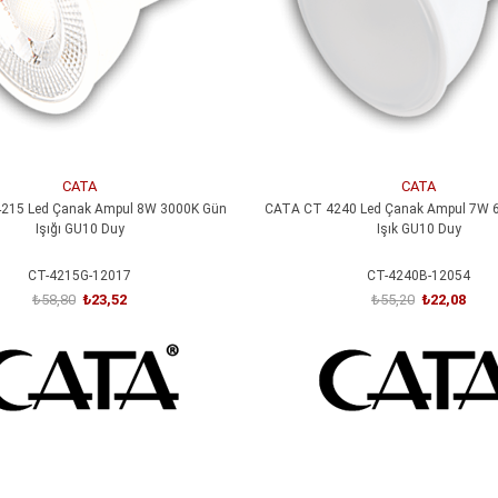
CATA
CATA
215 Led Çanak Ampul 8W 3000K Gün
CATA CT 4240 Led Çanak Ampul 7W 
Işığı GU10 Duy
Işık GU10 Duy
CT-4215G-12017
CT-4240B-12054
₺58,80
₺23,52
₺55,20
₺22,08
SEPETE EKLE
SEPETE EKLE