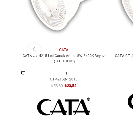
CATA
CATA CT 4215 Led Çanak Ampul 8W 6400K Beyaz
CATA CT 4
Işık GU10 Duy
1
CT-4215B-12016
₺58,80
₺23,52