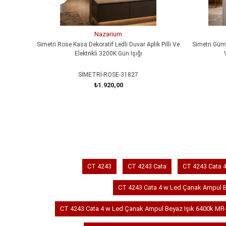
Nazarium
Simetri Rose Kasa Dekoratif Ledli Duvar Aplik Pilli Ve
Simetri Gümü
Elektrikli 3200K Gün Işığı
SİMETRİ-ROSE-31827
₺1.920,00
SEPETE EKLE
CT 4243
CT 4243 Cata
CT 4243 Cata 
CT 4243 Cata 4 w Led Çanak Ampul 
CT 4243 Cata 4 w Led Çanak Ampul Beyaz Işık 6400k MR