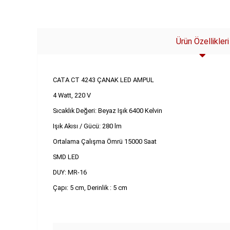
SEPETE EKLE
Ürün Özellikleri
CATA CT 4243 ÇANAK LED AMPUL
4 Watt, 220 V
Sıcaklık Değeri: Beyaz Işık 6400 Kelvin
Işık Akısı / Gücü: 280 lm
Ortalama Çalışma Ömrü 15000 Saat
SMD LED
DUY: MR-16
Çapı: 5 cm, Derinlik : 5 cm