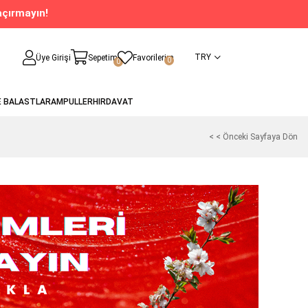
açırmayın!
TRY
Üye Girişi
Sepetim
Favorilerim
0
0
E BALASTLAR
AMPULLER
HIRDAVAT
< < Önceki Sayfaya Dön