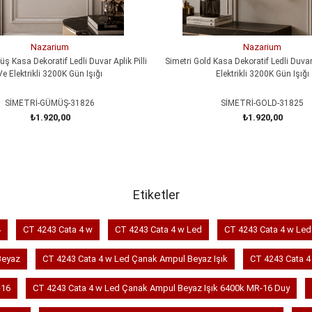
Nazarium
Nazarium
ş Kasa Dekoratif Ledli Duvar Aplik Pilli
Simetri Gold Kasa Dekoratif Ledli Duvar 
Ve Elektrikli 3200K Gün Işığı
Elektrikli 3200K Gün Işığı
SİMETRİ-GÜMÜŞ-31826
SİMETRİ-GOLD-31825
₺1.920,00
₺1.920,00
SEPETE EKLE
SEPETE EKLE
Etiketler
4
CT 4243 Cata 4 w
CT 4243 Cata 4 w Led
CT 4243 Cata 4 w Le
Beyaz
CT 4243 Cata 4 w Led Çanak Ampul Beyaz Işık
CT 4243 Cata 4
-16
CT 4243 Cata 4 w Led Çanak Ampul Beyaz Işık 6400k MR-16 Duy