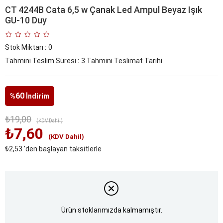
CT 4244B Cata 6,5 w Çanak Led Ampul Beyaz Işık
GU-10 Duy
Stok Miktarı
:
0
Tahmini Teslim Süresi
:
3 Tahmini Teslimat Tarihi
60
%
İndirim
₺19,00
(KDV Dahil)
₺7,60
(KDV Dahil)
₺2,53
'den başlayan taksitlerle
Ürün stoklarımızda kalmamıştır.