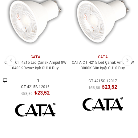
İndirim
İndirim
%60İndirim
%60İndirim
CATA
CATA
CATA CT 4215 Led Çanak Ampul 8W
CATA CT 4215 Led Çanak Ampul 8W
6400K Beyaz Işık GU10 Duy
3000K Gün Işığı GU10 Duy
1
CT-4215G-12017
₺23,52
CT-4215B-12016
₺58,80
₺23,52
₺58,80
SEPETE EKLE
SEPETE EKLE