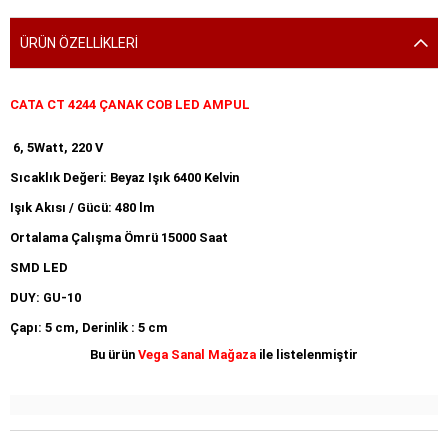
ÜRÜN ÖZELLIKLERI
CATA CT 4244 ÇANAK COB LED AMPUL
6, 5Watt, 220 V
Sıcaklık Değeri: Beyaz Işık 6400 Kelvin
Işık Akısı / Gücü: 480 lm
Ortalama Çalışma Ömrü 15000 Saat
SMD LED
DUY: GU-10
Çapı: 5 cm, Derinlik : 5 cm
Bu ürün
Vega Sanal Mağaza
ile listelenmiştir