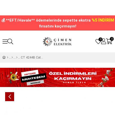
%5 İNDİRİM
💰 **EFT/Havale** ödemelerinde sepette ekstra
fırsatını kaçırmayın!
0
0
CT 4244B Cata 6,5 w Çanak Led Ampul Beyaz Işık GU-10 Duy