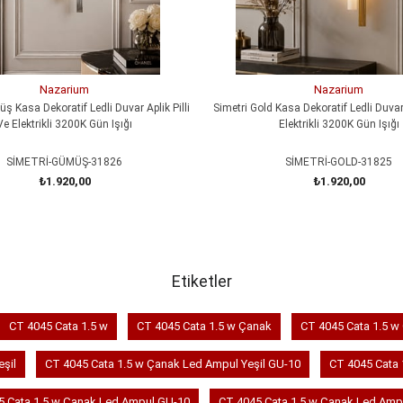
Nazarium
Nazarium
ş Kasa Dekoratif Ledli Duvar Aplik Pilli
Simetri Gold Kasa Dekoratif Ledli Duvar 
Ve Elektrikli 3200K Gün Işığı
Elektrikli 3200K Gün Işığı
SİMETRİ-GÜMÜŞ-31826
SİMETRİ-GOLD-31825
₺1.920,00
₺1.920,00
SEPETE EKLE
SEPETE EKLE
Etiketler
CT 4045 Cata 1.5 w
CT 4045 Cata 1.5 w Çanak
CT 4045 Cata 1.5 w
şil
CT 4045 Cata 1.5 w Çanak Led Ampul Yeşil GU-10
CT 4045 Cata 
5 Cata 1.5 w Çanak Led Ampul GU-10
CT 4045 Cata 1.5 w Çanak Led Amp