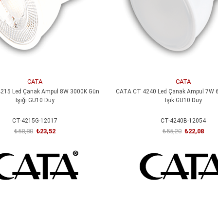
CATA
CATA
215 Led Çanak Ampul 8W 3000K Gün
CATA CT 4240 Led Çanak Ampul 7W 
Işığı GU10 Duy
Işık GU10 Duy
CT-4215G-12017
CT-4240B-12054
₺58,80
₺23,52
₺55,20
₺22,08
SEPETE EKLE
SEPETE EKLE