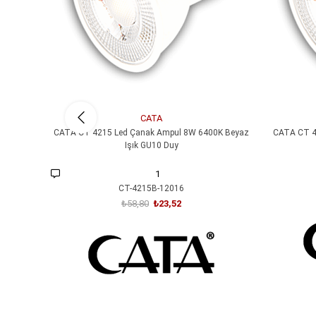
CATA
CATA CT 4215 Led Çanak Ampul 8W 6400K Beyaz
CATA CT 4
Işık GU10 Duy
1
CT-4215B-12016
₺58,80
₺23,52