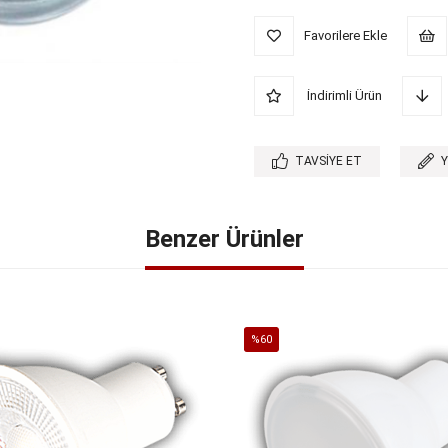
Favorilere Ekle
İndirimli Ürün
TAVSIYE ET
Benzer Ürünler
%60
İndirim
%60İndirim