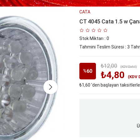
CATA
CT 4045 Cata 1.5 w Çan
Stok Miktarı
:
0
Tahmini Teslim Süresi
:
3 Tahm
₺12,00
(KDV Dahil)
60
%
₺4,80
(KDV 
₺1,60
'den başlayan taksitlerle
İndirim
Ü