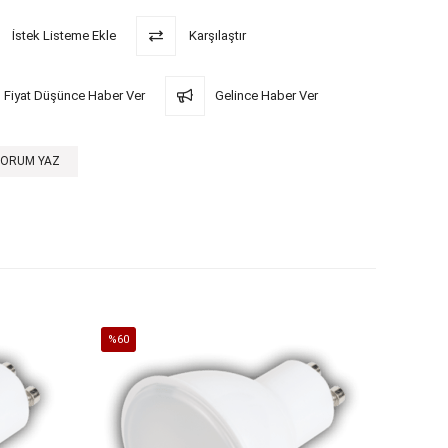
İstek Listeme Ekle
Karşılaştır
Fiyat Düşünce Haber Ver
Gelince Haber Ver
YORUM YAZ
%60
%60
İndirim
İndirim
%60İndirim
%60İndi