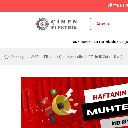
💰 **EFT
ANA SAYFA
ELEKTRONİK
BİNA VE Ş
Anasayfa
AMPULLER
Led Çanak Ampuller
CT 4045 Cata 1.5 w Çana