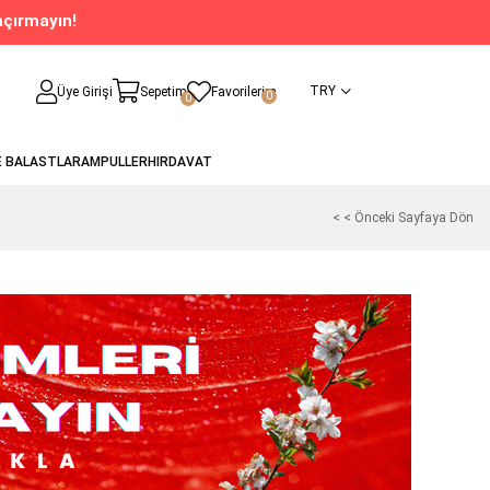
açırmayın!
TRY
Üye Girişi
Sepetim
Favorilerim
0
0
E BALASTLAR
AMPULLER
HIRDAVAT
< < Önceki Sayfaya Dön