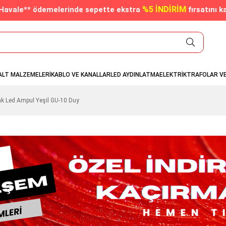
%5 İNDİRİM
/Havale** ödemelerinde sepette ekstra
fırsatını k
ALT MALZEMELERİ
KABLO VE KANALLAR
LED AYDINLATMA
ELEKTRİK
TRAFOLAR V
k Led Ampul Yeşil GU-10 Duy