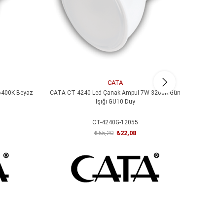
CATA
6400K Beyaz
CATA CT 4240 Led Çanak Ampul 7W 3200K Gün
CATA CT
Işığı GU10 Duy
CT-4240G-12055
₺55,20
₺22,08
SEPETE EKLE