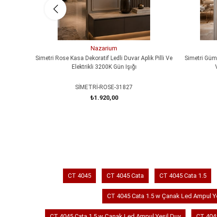
Nazarium
Simetri Rose Kasa Dekoratif Ledli Duvar Aplik Pilli Ve
Simetri Gümü
Elektrikli 3200K Gün Işığı
SİMETRİ-ROSE-31827
₺1.920,00
SEPETE EKLE
CT 4045
CT 4045 Cata
CT 4045 Cata 1.5
CT 4045 Cata 1.5 w Çanak Led Ampul Ye
CT 4045 Cata 1.5 w Çanak Led Ampul Yeşil Duy
CT 404