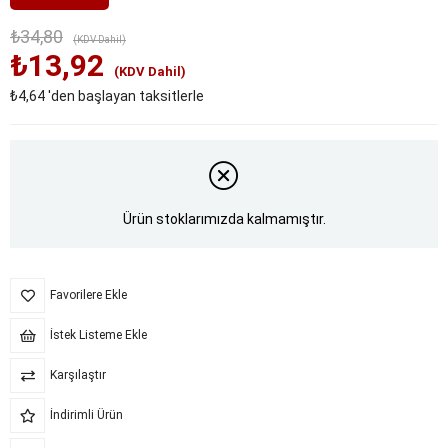
₺34,80
(KDV Dahil)
₺13,92
(KDV Dahil)
₺4,64
'den başlayan taksitlerle
Ürün stoklarımızda kalmamıştır.
Favorilere Ekle
İstek Listeme Ekle
Karşılaştır
İndirimli Ürün