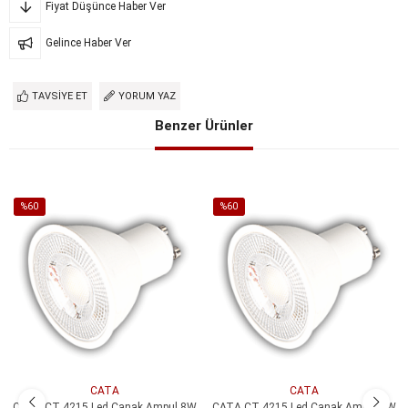
Fiyat Düşünce Haber Ver
Gelince Haber Ver
TAVSIYE ET
YORUM YAZ
Benzer Ürünler
%60
%60
İndirim
İndirim
%60İndirim
%60İndirim
CATA
CATA
CATA CT 4215 Led Çanak Ampul 8W
CATA CT 4215 Led Çanak Ampul 8W