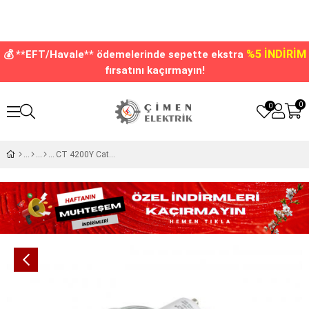
%5 İNDİRİM
💰 **EFT/Havale** ödemelerinde sepette ekstra
fırsatını kaçırmayın!
0
0
CT 4200Y Cata 3 w Çanak Led Ampul Yeşil Işık GU-10 Duy