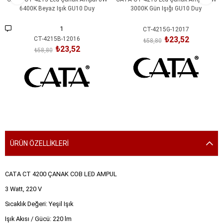
6400K Beyaz Işık GU10 Duy
3000K Gün Işığı GU10 Duy
1
CT-4215G-12017
₺23,52
CT-4215B-12016
₺58,80
₺23,52
₺58,80
SEPETE EKLE
SEPETE EKLE
ÜRÜN ÖZELLIKLERI
CATA CT 4200 ÇANAK COB LED AMPUL
3 Watt, 220 V
Sıcaklık Değeri: Yeşil Işık
Işık Akısı / Gücü: 220 lm