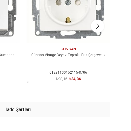
GÜNSAN
i Kumanda
Günsan Visage Beyaz Topraklı Priz Çerçevesiz
Günsan
01281100152115-8706
₺98,16
₺34,36
SEPETE EKLE
İade Şartları