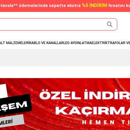
%5 İNDİRİM
/Havale** ödemelerinde sepette ekstra
fırsatını k
ALT MALZEMELERİ
KABLO VE KANALLAR
LED AYDINLATMA
ELEKTRİK
TRAFOLAR V