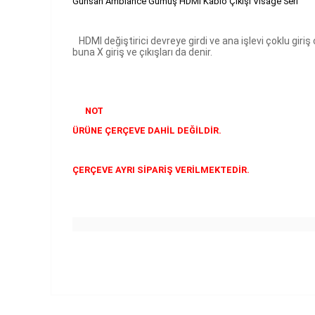
Günsan Ambiance Gümüş HDMI Kablo Çıkışı Visage Seri
HDMI değiştirici devreye girdi ve ana işlevi çoklu giriş
buna X giriş ve çıkışları da denir.
NOT
ÜRÜNE ÇERÇEVE DAHİL DEĞİLDİR.
ÇERÇEVE AYRI SİPARİŞ VERİLMEKTEDİR.