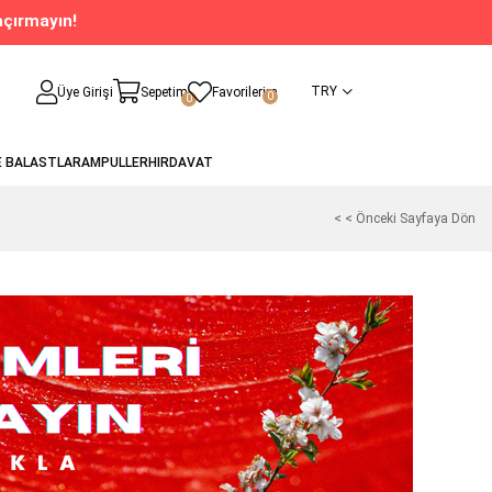
açırmayın!
TRY
Üye Girişi
Sepetim
Favorilerim
0
0
E BALASTLAR
AMPULLER
HIRDAVAT
< < Önceki Sayfaya Dön