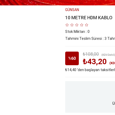
GÜNSAN
10 METRE HDM KABLO
Stok Miktarı
:
0
Tahmini Teslim Süresi
:
3 Tahm
₺108,00
(KDV Dahil)
60
%
₺43,20
(KD
₺14,40
'den başlayan taksitler
İndirim
Ü