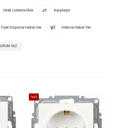
İstek Listeme Ekle
Karşılaştır
Fiyat Düşünce Haber Ver
Gelince Haber Ver
YORUM YAZ
%65
%65
İndirim
İndirim
%65İndirim
%65İndi