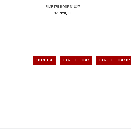
SİMETRİ-ROSE-31827
₺1.920,00
SEPETE EKLE
10 METRE
10 METRE HDM
10 METRE HDM K