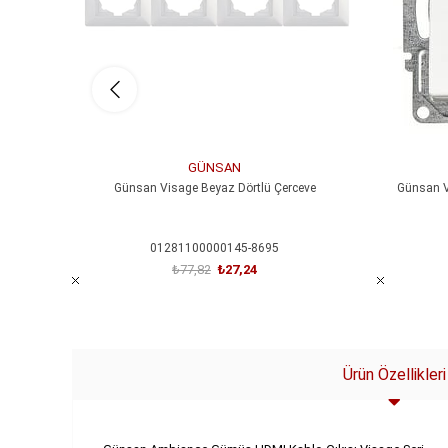
GÜNSAN
Günsan Visage Beyaz Dörtlü Çerceve
Günsan V
01281100000145-8695
₺77,82
₺27,24
SEPETE EKLE
Ürün Özellikleri