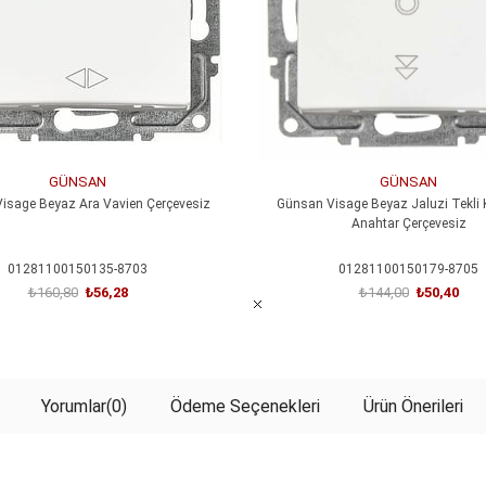
GÜNSAN
GÜNSAN
isage Beyaz Ara Vavien Çerçevesiz
Günsan Visage Beyaz Jaluzi Tekl
Anahtar Çerçevesiz
01281100150135-8703
01281100150179-8705
₺160,80
₺56,28
₺144,00
₺50,40
SEPETE EKLE
SEPETE EKLE
Yorumlar
(0)
Ödeme Seçenekleri
Ürün Önerileri