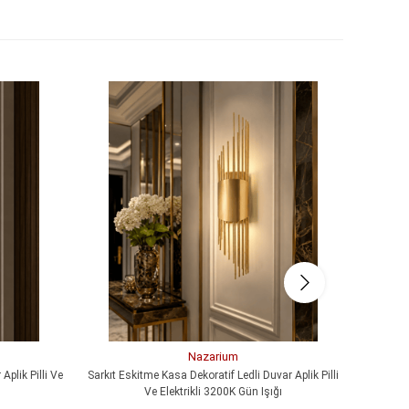
Nazarium
Aplik Pilli Ve
Sarkıt Eskitme Kasa Dekoratif Ledli Duvar Aplik Pilli
MERDİVEN
Ve Elektrikli 3200K Gün Işığı