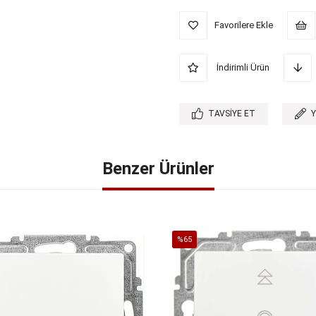
Favorilere Ekle
İndirimli Ürün
TAVSIYE ET
Benzer Ürünler
%65
İndirim
%65İndirim