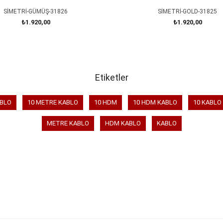
SİMETRİ-GÜMÜŞ-31826
SİMETRİ-GOLD-31825
₺1.920,00
₺1.920,00
SEPETE EKLE
SEPETE EKLE
Etiketler
ABLO
10 METRE KABLO
10 HDM
10 HDM KABLO
10 KABLO
METRE KABLO
HDM KABLO
KABLO