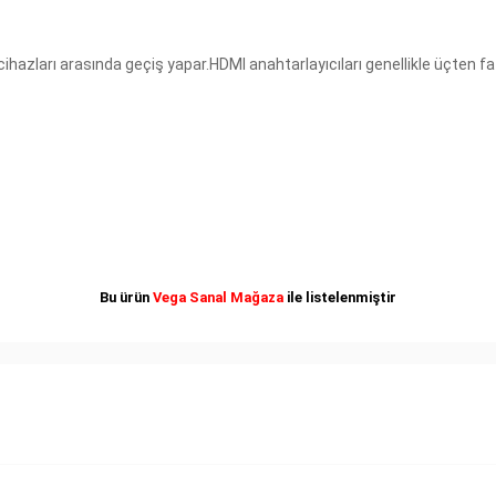
 cihazları arasında geçiş yapar.
HDMI anahtarlayıcıları genellikle üçten fa
Bu ürün
Vega Sanal Mağaza
ile listelenmiştir