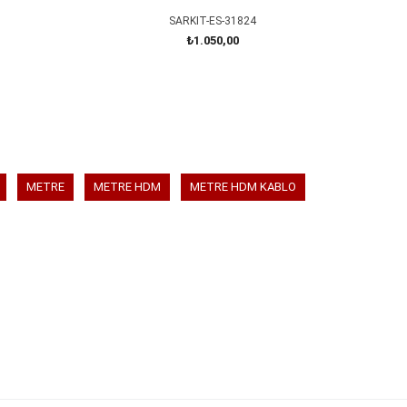
SARKIT-ES-31824
₺1.050,00
SEPETE EKLE
METRE
METRE HDM
METRE HDM KABLO