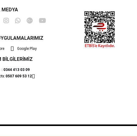
 MEDYA
UYGULAMALARIMIZ
ore
Google Play
M BİLGİLERİMİZ
ı : 0344 413 03 09
ttı: 0507 609 53 12