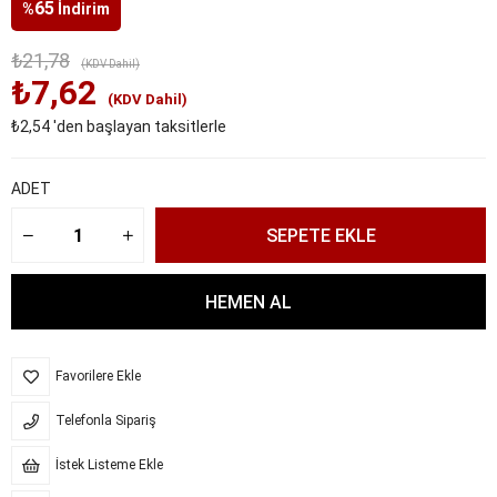
65
%
İndirim
₺21,78
(KDV Dahil)
₺7,62
(KDV Dahil)
₺2,54
'den başlayan taksitlerle
ADET
Favorilere Ekle
Telefonla Sipariş
İstek Listeme Ekle