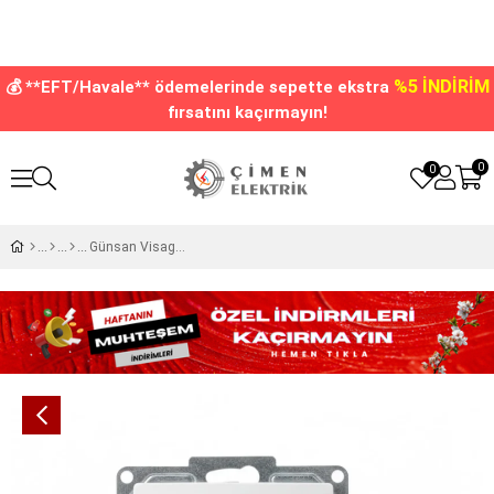
%5 İNDİRİM
💰 **EFT/Havale** ödemelerinde sepette ekstra
fırsatını kaçırmayın!
0
0
Günsan Visage Beyaz Telefon Prizi Çerçevesiz