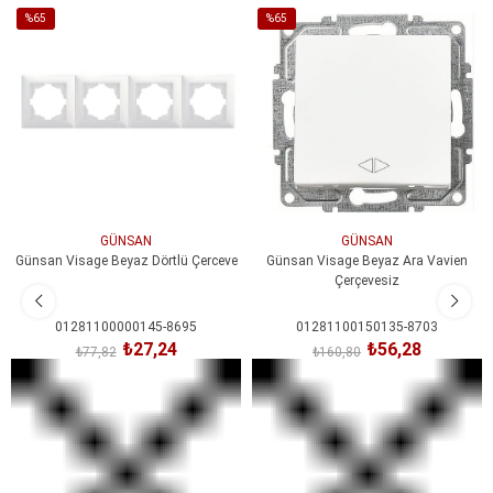
%65
%65
İndirim
İndirim
%65İndirim
%65İndirim
GÜNSAN
GÜNSAN
Günsan Visage Beyaz Dörtlü Çerceve
Günsan Visage Beyaz Ara Vavien
Çerçevesiz
01281100000145-8695
01281100150135-8703
₺27,24
₺56,28
₺77,82
₺160,80