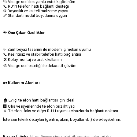
🔌 Visage seri ile uyumlu estetik görünüm
📞 RJ11 telefon hattı bağlantı desteği
⚙️ Dayanıklı ve kaliteli malzeme yapısı
📏 Standart modül boyutlarına uygun
🌟
Öne Çıkan Özellikler
✨ Zarif beyaz tasarımı ile modern iç mekan uyumu
📞 Kesintisiz ve stabil telefon hattı bağlantısı
🛠️ Kolay montaj ve pratik kullanım
🎨 Visage seri estetiği ile dekoratif çözüm
🏡
Kullanım Alanları
🏠 Ev içi telefon hattı bağlantısı için ideal
🏢 Ofis ve işyerlerinde telefon priz ihtiyacı
📡 Telefon, faks ve diğer RJ11 uyumlu cihazlarda bağlantı noktası
İstersen teknik detayları (gerilim, akım, boyutlar vb.) de ekleyebilirim.
Benzer Ürünler:
https://www.cimenelektrik.com/anahtar-prizler