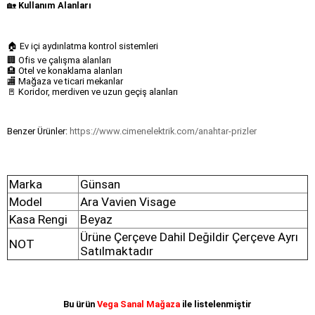
🏡
Kullanım Alanları
🏠 Ev içi aydınlatma kontrol sistemleri
🏢 Ofis ve çalışma alanları
🏨 Otel ve konaklama alanları
🏬 Mağaza ve ticari mekanlar
🚪 Koridor, merdiven ve uzun geçiş alanları
Benzer Ürünler:
https://www.cimenelektrik.com/anahtar-prizler
Marka
Günsan
Model
Ara Vavien Visage
Kasa Rengi
Beyaz
Ürüne Çerçeve Dahil Değildir Çerçeve Ayrı
NOT
Satılmaktadır
Bu ürün
Vega Sanal Mağaza
ile listelenmiştir