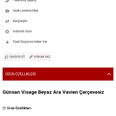
Telefonla Sipariş
İstek Listeme Ekle
Karşılaştır
İndirimli Ürün
Fiyat Düşünce Haber Ver
TAVSIYE ET
YORUM YAZ
ÜRÜN ÖZELLIKLERI
Günsan Visage Beyaz Ara Vavien Çerçevesiz
📦
Ürün Özellikleri