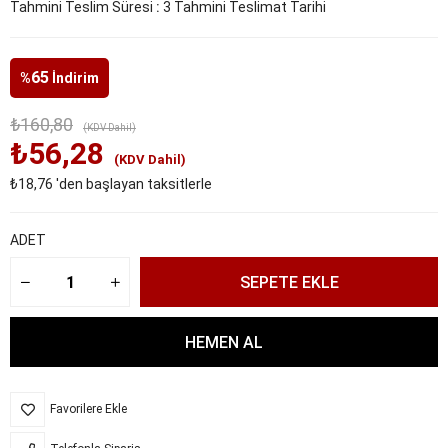
Tahmini Teslim Süresi
:
3 Tahmini Teslimat Tarihi
65
%
İndirim
₺160,80
(KDV Dahil)
₺56,28
(KDV Dahil)
₺18,76
'den başlayan taksitlerle
ADET
Favorilere Ekle