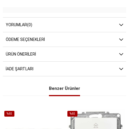
YORUMLAR
(0)
ÖDEME SEÇENEKLERI
ÜRÜN ÖNERILERI
İADE ŞARTLARI
Benzer Ürünler
%65
%65
İndirim
İndirim
%65İndirim
%65İndirim