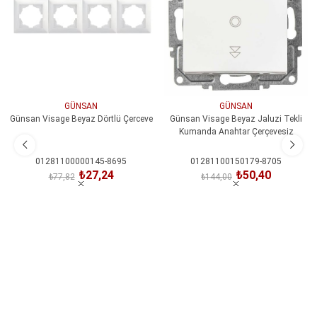
GÜNSAN
GÜNSAN
Günsan Visage Beyaz Dörtlü Çerceve
Günsan Visage Beyaz Jaluzi Tekli
Kumanda Anahtar Çerçevesiz
01281100000145-8695
01281100150179-8705
₺27,24
₺50,40
₺77,82
₺144,00
SEPETE EKLE
SEPETE EKLE