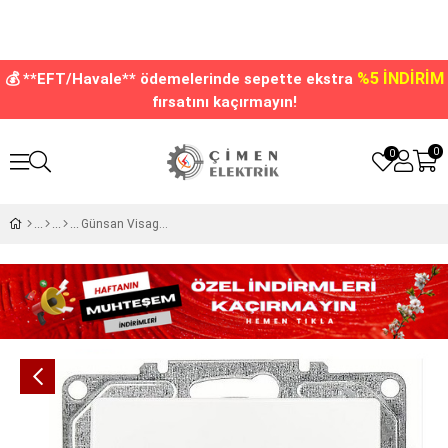
%5 İNDİRİM
💰 **EFT/Havale** ödemelerinde sepette ekstra
fırsatını kaçırmayın!
0
0
Günsan Visage Beyaz Ara Vavien Çerçevesiz