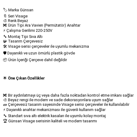
🏷 Marka Günsan
🔖 Seri Visage
🎨 Renk Beyaz
🔀 Ürün Tipi Ara Vavien (Permütatör) Anahtar
⚡ Çalışma Gerilimi 220-250V
🔧 Montaj Tipi Sıva Altı
🧩 Tasarım Çerçevesiz
🛠 Visage serisi çerçeveler ile uyumlu mekanizma
🛡 Dayanıklı ve uzun ömürlü plastik gövde
📦 Ürün İçeriği Çerçeve dahil değildir
🌟
Öne Çıkan Özellikler
🔀 Bir aydınlatmayı üç veya daha fazla noktadan kontrol etme imkanı sağlar
🎨 Beyaz rengi ile modern ve sade dekorasyonlara uyum sağlar
🧱 Çerçevesiz tasarım sayesinde Visage serisi çerçeveler ile kullanılabilir
⚡ Dayanıklı anahtar mekanizması ile güvenli kullanım sağlar
🔧 Standart sıva altı elektrik kasaları ile uyumlu kolay montaj
🏆 Günsan Visage serisinin kaliteli ve modern tasarımı