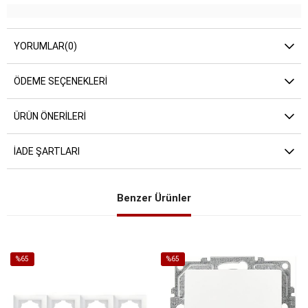
YORUMLAR
(0)
ÖDEME SEÇENEKLERI
ÜRÜN ÖNERILERI
İADE ŞARTLARI
Benzer Ürünler
%65
%65
İndirim
İndirim
%65İndirim
%65İndirim