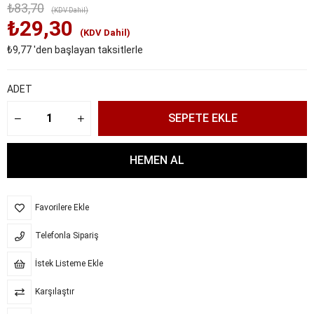
₺83,70
(KDV Dahil)
₺29,30
(KDV Dahil)
₺9,77
'den başlayan taksitlerle
ADET
Favorilere Ekle
Telefonla Sipariş
İstek Listeme Ekle
Karşılaştır