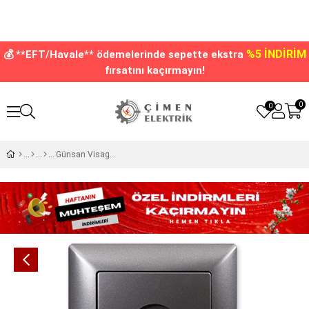
%5 İNDİRİM
💰 **EFT/Havale** ödemelerinde sepette ekstra
fırsatını kaçırmayın!
0
0
Günsan Visage Ambiance Füme Tekli Uydu Prizi Eko Çerçevesiz