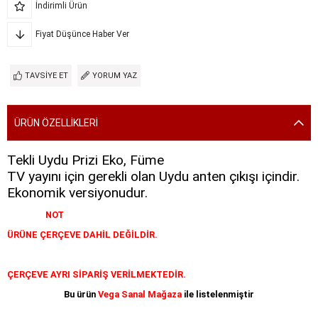
İndirimli Ürün
Fiyat Düşünce Haber Ver
TAVSIYE ET
YORUM YAZ
ÜRÜN ÖZELLIKLERI
Tekli Uydu Prizi Eko, Füme
TV yayını için gerekli olan Uydu anten çıkışı içindir.
Ekonomik versiyonudur.
NOT
ÜRÜNE ÇERÇEVE DAHİL DEĞİLDİR.
ÇERÇEVE AYRI SİPARİŞ VERİLMEKTEDİR.
Bu ürün
Vega Sanal Mağaza
ile listelenmiştir