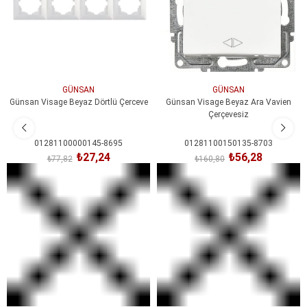
GÜNSAN
GÜNSAN
Günsan Visage Beyaz Dörtlü Çerceve
Günsan Visage Beyaz Ara Vavien
Çerçevesiz
01281100000145-8695
01281100150135-8703
₺27,24
₺56,28
₺77,82
₺160,80