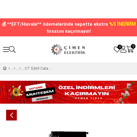
%5 İNDİRİM
💰 **EFT/Havale** ödemelerinde sepette ekstra
fırsatını kaçırmayın!
0
0
CT 5369 Cata 50W Modena Led Ray Spot Siyah Kasa Beyaz Işık 6000K