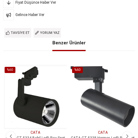
Fiyat Düşünce Haber Ver
Gelince Haber Ver
TAVSIYE ET
YORUM YAZ
Benzer Ürünler
%60
%60
İndirim
İndirim
%60İndirim
%60İndirim
CATA
CATA
CATA CT 5334 Babil Ledli Ray Spot
CATA CT 5338 Hermes Ledli Ray Spot