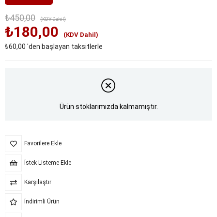
₺450,00
(KDV Dahil)
₺180,00
(KDV Dahil)
₺60,00
'den başlayan taksitlerle
Ürün stoklarımızda kalmamıştır.
Favorilere Ekle
İstek Listeme Ekle
Karşılaştır
İndirimli Ürün