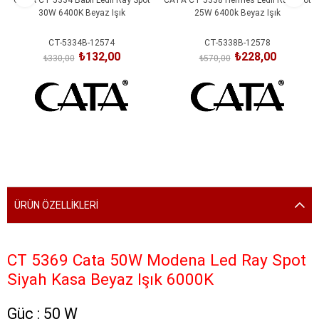
30W 6400K Beyaz Işık
25W 6400k Beyaz Işık
CT-5334B-12574
CT-5338B-12578
₺132,00
₺228,00
₺330,00
₺570,00
SEPETE EKLE
SEPETE EKLE
ÜRÜN ÖZELLIKLERI
CT 5369 Cata 50W Modena Led Ray Spot
Siyah Kasa Beyaz Işık 6000K
Güç : 50 W