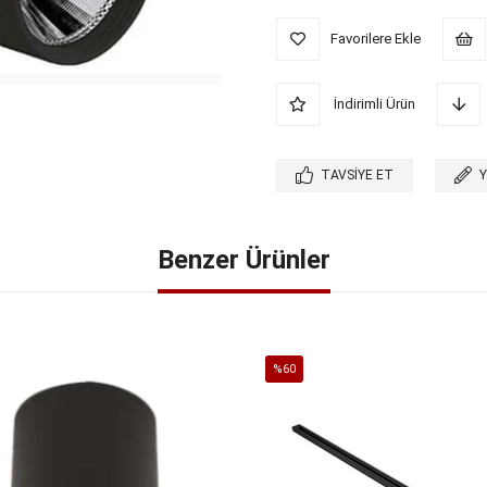
Favorilere Ekle
İndirimli Ürün
TAVSIYE ET
Benzer Ürünler
%60
İndirim
%60İndirim