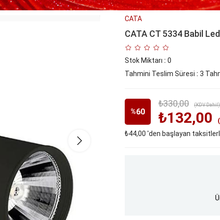
CATA
CATA CT 5334 Babil Ledl
Stok Miktarı
:
0
Tahmini Teslim Süresi
:
3 Tahm
₺330,00
(KDV Dahil)
60
%
₺132,00
₺44,00
'den başlayan taksitler
İndirim
Ü