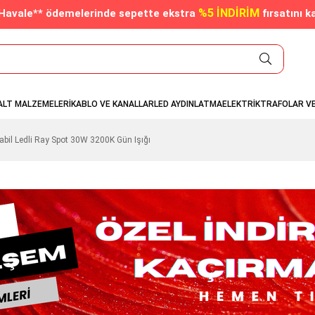
%5 İNDİRİM
/Havale** ödemelerinde sepette ekstra
fırsatını k
ALT MALZEMELERİ
KABLO VE KANALLAR
LED AYDINLATMA
ELEKTRİK
TRAFOLAR V
il Ledli Ray Spot 30W 3200K Gün Işığı