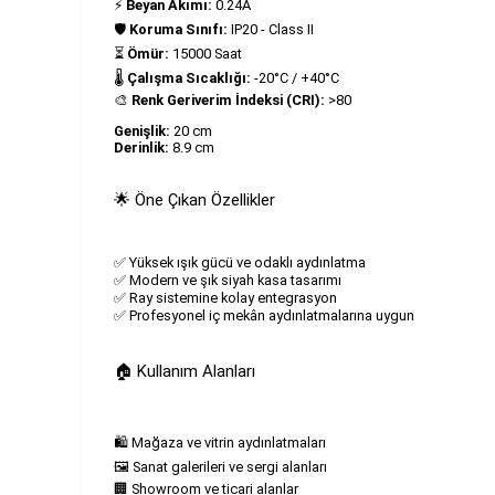
⚡
Beyan Akımı:
0.24A
🛡️
Koruma Sınıfı:
IP20 - Class II
⏳
Ömür:
15000 Saat
🌡️
Çalışma Sıcaklığı:
-20°C / +40°C
🎨
Renk Geriverim İndeksi (CRI):
>80
Genişlik:
20 cm
Derinlik:
8.9 cm
🌟 Öne Çıkan Özellikler
✅ Yüksek ışık gücü ve odaklı aydınlatma
✅ Modern ve şık siyah kasa tasarımı
✅ Ray sistemine kolay entegrasyon
✅ Profesyonel iç mekân aydınlatmalarına uygun
🏠 Kullanım Alanları
🛍️ Mağaza ve vitrin aydınlatmaları
🖼️ Sanat galerileri ve sergi alanları
🏢 Showroom ve ticari alanlar