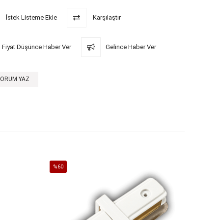
İstek Listeme Ekle
Karşılaştır
Fiyat Düşünce Haber Ver
Gelince Haber Ver
YORUM YAZ
%60
%60
İndirim
İndirim
%60İndirim
%60İndi