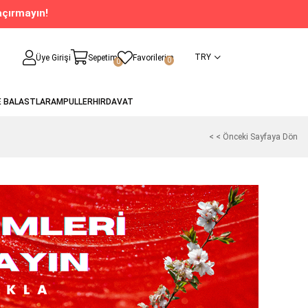
açırmayın!
TRY
Üye Girişi
Sepetim
Favorilerim
0
0
E BALASTLAR
AMPULLER
HIRDAVAT
< < Önceki Sayfaya Dön