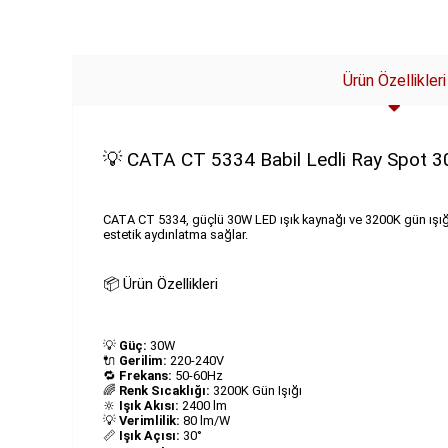
Ürün Özellikleri
💡 CATA CT 5334 Babil Ledli Ray Spot 3
CATA CT 5334, güçlü 30W LED ışık kaynağı ve 3200K gün ışığı 
estetik aydınlatma sağlar.
📦 Ürün Özellikleri
💡
Güç:
30W
🔌
Gerilim:
220-240V
🔁
Frekans:
50-60Hz
🌈
Renk Sıcaklığı:
3200K Gün Işığı
🔆
Işık Akısı:
2400 lm
💡
Verimlilik:
80 lm/W
📏
Işık Açısı:
30°