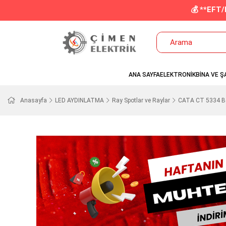
💰 **EFT
ANA SAYFA
ELEKTRONİK
BİNA VE Ş
Anasayfa
LED AYDINLATMA
Ray Spotlar ve Raylar
CATA CT 5334 Bab