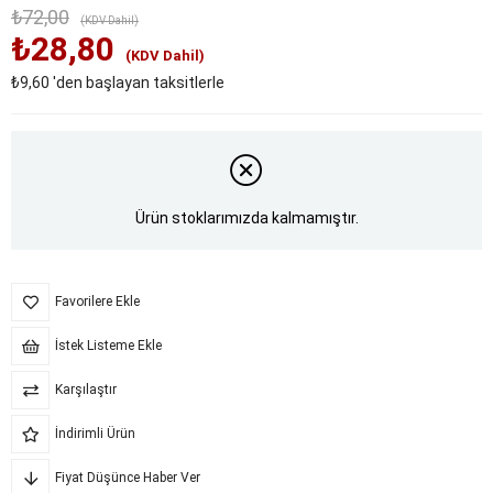
₺72,00
(KDV Dahil)
₺28,80
(KDV Dahil)
₺9,60
'den başlayan taksitlerle
Ürün stoklarımızda kalmamıştır.
Favorilere Ekle
İstek Listeme Ekle
Karşılaştır
İndirimli Ürün
Fiyat Düşünce Haber Ver