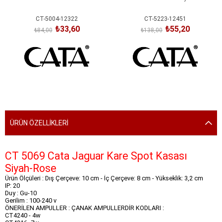
CT-5004-12322
CT-5223-12451
₺33,60
₺55,20
₺84,00
₺138,00
SEPETE EKLE
SEPETE EKLE
ÜRÜN ÖZELLIKLERI
CT 5069 Cata Jaguar Kare Spot Kasası
Siyah-Rose
Ürün Ölçüleri : Dış Çerçeve: 10 cm - İç Çerçeve: 8 cm - Yükseklik: 3,2 cm
IP: 20
Duy : Gu-10
Gerilim : 100-240 v
ÖNERİLEN AMPULLER : ÇANAK AMPULLERDİR KODLARI :
CT4240 - 4w