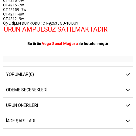
CT4216 -7w
CT4215 -7w
CT4215R -7w
CT4211 -8w
CT4212 -9w
ÖNERİLEN DUY KODU : CT-9263 , GU-10 DUY
ÜRÜN AMPULSÜZ SATILMAKTADIR
Bu ürün
Vega Sanal Mağaza
ile listelenmiştir
YORUMLAR
(0)
ÖDEME SEÇENEKLERI
ÜRÜN ÖNERILERI
İADE ŞARTLARI