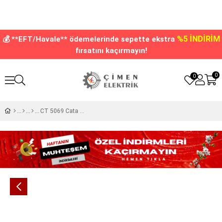
%5 İNDİRİM
💰 **EFT/Havale** ödemelerinde sepette ekstra
fırsatını kaçırmayın!
0
0
CT 5069 Cata Jaguar Kare Spot Kasası Siyah-Rose