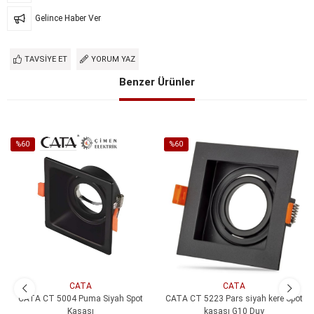
Gelince Haber Ver
TAVSIYE ET
YORUM YAZ
Benzer Ürünler
%60
%60
İndirim
İndirim
%60İndirim
%60İndirim
CATA
CATA
CATA CT 5004 Puma Siyah Spot
CATA CT 5223 Pars siyah kere Spot
Kasası
kasası G10 Duy