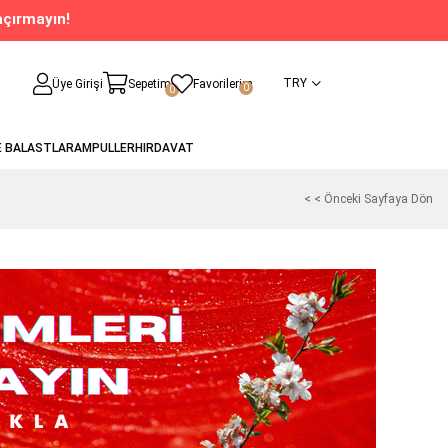
açırmayın!
TRY
Üye Girişi
Sepetim
Favorilerim
0
0
E BALASTLAR
AMPULLER
HIRDAVAT
< < Önceki Sayfaya Dön