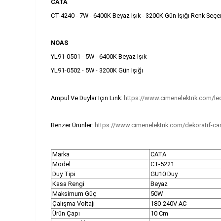
CATA
CT-4240 - 7W - 6400K Beyaz Işık - 3200K Gün Işığı Renk Seçen
NOAS
YL91-0501 - 5W - 6400K Beyaz Işık
YL91-0502 - 5W - 3200K Gün Işığı
Ampul Ve Duylar İçin Link:
https://www.cimenelektrik.com/le
Benzer Ürünler:
https://www.cimenelektrik.com/dekoratif-ca
Marka
CATA
Model
CT-5221
Duy Tipi
GU10 Duy
Kasa Rengi
Beyaz
Maksimum Güç
50W
Çalışma Voltajı
180-240V AC
Ürün Çapı
10 Cm