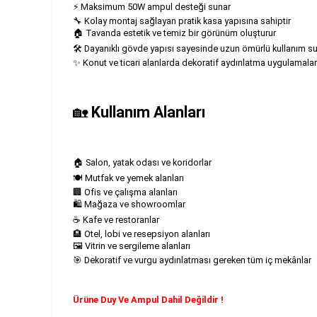
⚡ Maksimum 50W ampul desteği sunar
🔧 Kolay montaj sağlayan pratik kasa yapısına sahiptir
🏠 Tavanda estetik ve temiz bir görünüm oluşturur
🛠️ Dayanıklı gövde yapısı sayesinde uzun ömürlü kullanım s
✨ Konut ve ticari alanlarda dekoratif aydınlatma uygulamaları 
🏡
Kullanım Alanları
🏠 Salon, yatak odası ve koridorlar
🍽️ Mutfak ve yemek alanları
🏢 Ofis ve çalışma alanları
🛍️ Mağaza ve showroomlar
☕ Kafe ve restoranlar
🏨 Otel, lobi ve resepsiyon alanları
🖼️ Vitrin ve sergileme alanları
🎯 Dekoratif ve vurgu aydınlatması gereken tüm iç mekânlar
Ürüne Duy Ve Ampul Dahil Değildir !