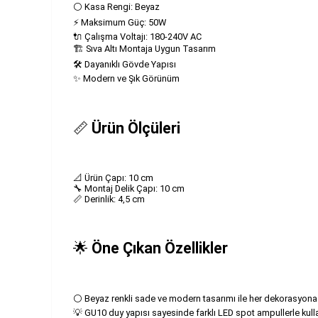
⚪ Kasa Rengi: Beyaz
⚡ Maksimum Güç: 50W
🔌 Çalışma Voltajı: 180-240V AC
🏗️ Sıva Altı Montaja Uygun Tasarım
🛠️ Dayanıklı Gövde Yapısı
✨ Modern ve Şık Görünüm
📏
Ürün Ölçüleri
📐 Ürün Çapı: 10 cm
🔧 Montaj Delik Çapı: 10 cm
📏 Derinlik: 4,5 cm
🌟
Öne Çıkan Özellikler
⚪ Beyaz renkli sade ve modern tasarımı ile her dekorasyon
💡 GU10 duy yapısı sayesinde farklı LED spot ampullerle kullan