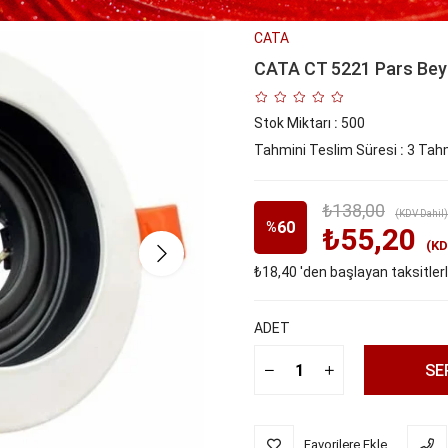
CATA
CATA CT 5221 Pars Bey
Stok Miktarı
:
500
Tahmini Teslim Süresi
:
3 Tahm
₺138,00
(KDV Dahil)
60
%
₺55,20
(KD
₺18,40
'den başlayan taksitler
İndirim
ADET
Favorilere Ekle