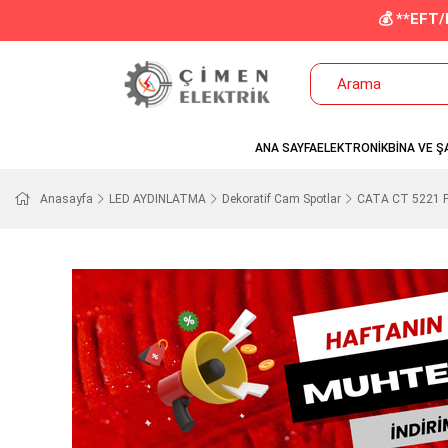
💰 **EFT
ANA SAYFA
ELEKTRONİK
BİNA VE Ş
Anasayfa
LED AYDINLATMA
Dekoratif Cam Spotlar
CATA CT 5221 P