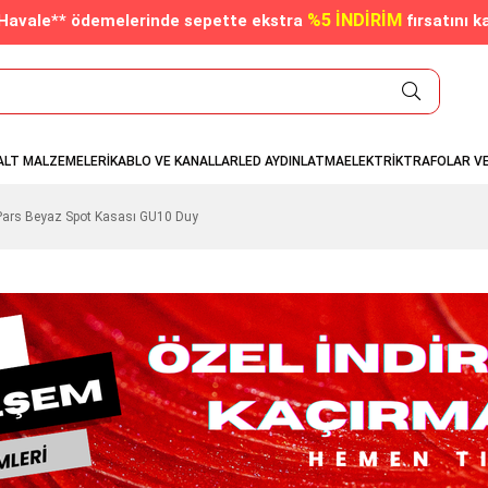
%5 İNDİRİM
/Havale** ödemelerinde sepette ekstra
fırsatını k
ALT MALZEMELERİ
KABLO VE KANALLAR
LED AYDINLATMA
ELEKTRİK
TRAFOLAR V
ars Beyaz Spot Kasası GU10 Duy