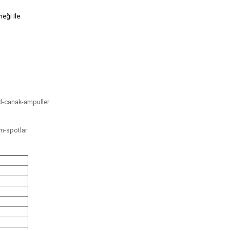
eği İle
d-canak-ampuller
m-spotlar