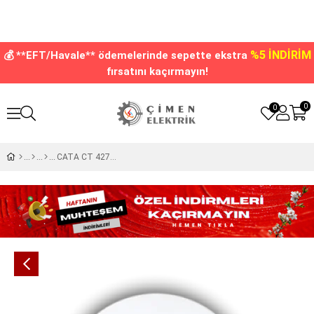
%5 İNDİRİM
💰 **EFT/Havale** ödemelerinde sepette ekstra
fırsatını kaçırmayın!
0
0
CATA CT 4277 Led Ampul 9W 6400K Beyaz Işık E27 Duy