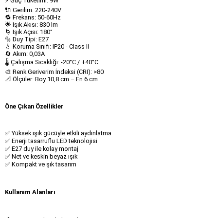
⚡ Güç Tüketimi: 9W
🔌 Gerilim: 220-240V
🔁 Frekans: 50-60Hz
🌟 Işık Akısı: 830 lm
🌀 Işık Açısı: 180°
🔩 Duy Tipi: E27
💧 Koruma Sınıfı: IP20 - Class II
🔄 Akım: 0,03A
🌡️ Çalışma Sıcaklığı: -20°C / +40°C
🎨 Renk Geriverim İndeksi (CRI): >80
📐 Ölçüler: Boy 10,8 cm – En 6 cm
Öne Çıkan Özellikler
✅ Yüksek ışık gücüyle etkili aydınlatma
✅ Enerji tasarruflu LED teknolojisi
✅ E27 duy ile kolay montaj
✅ Net ve keskin beyaz ışık
✅ Kompakt ve şık tasarım
Kullanım Alanları