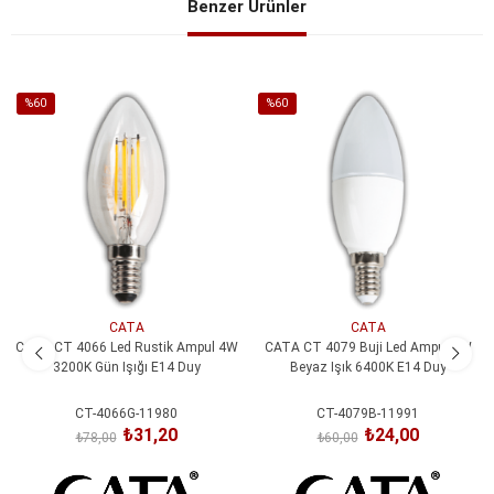
Benzer Ürünler
%60
%60
İndirim
İndirim
%60İndirim
%60İndirim
CATA
CATA
CATA CT 4066 Led Rustik Ampul 4W
CATA CT 4079 Buji Led Ampul 7W
3200K Gün Işığı E14 Duy
Beyaz Işık 6400K E14 Duy
CT-4066G-11980
CT-4079B-11991
₺31,20
₺24,00
₺78,00
₺60,00