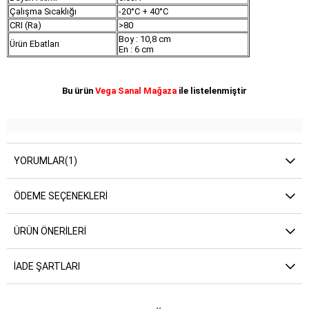
Çalışma Sıcaklığı
-20°C + 40°C
CRI (Ra)
>80
Boy : 10,8 cm
Ürün Ebatları
En : 6 cm
Bu ürün
Vega Sanal Mağaza
ile listelenmiştir
YORUMLAR
(1)
ÖDEME SEÇENEKLERI
ÜRÜN ÖNERILERI
İADE ŞARTLARI