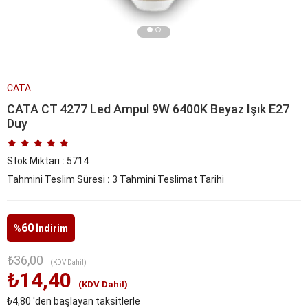
CATA
CATA CT 4277 Led Ampul 9W 6400K Beyaz Işık E27
Duy
Stok Miktarı
:
5714
Tahmini Teslim Süresi
:
3 Tahmini Teslimat Tarihi
60
%
İndirim
₺36,00
(KDV Dahil)
₺14,40
(KDV Dahil)
₺4,80
'den başlayan taksitlerle