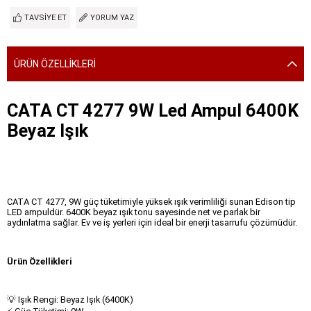
TAVSIYE ET
YORUM YAZ
ÜRÜN ÖZELLIKLERI
CATA CT 4277 9W Led Ampul 6400K
Beyaz Işık
CATA CT 4277, 9W güç tüketimiyle yüksek ışık verimliliği sunan Edison tip
LED ampuldür. 6400K beyaz ışık tonu sayesinde net ve parlak bir
aydınlatma sağlar. Ev ve iş yerleri için ideal bir enerji tasarrufu çözümüdür.
Ürün Özellikleri
💡 Işık Rengi: Beyaz Işık (6400K)