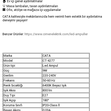
🏠 Ev içi genel aydınlatmalar
💡 Masa lambaları, tavan aydınlatmaları
🏢 Ofis, atölye ve mağaza içi uygulamalar
CATA kalitesiyle mekânlarınızda hem verimli hem estetik bir aydınlatma
deneyimi yaşayın!
Benzer Ürünler:
https://www.cimenelektrik.com/led-ampuller
Marka
CATA
Model
CT-4277
Ürün tipi
Led Ampul
Güç
9W
Gerilim
220-240V
Frekans
50-60 Hz
Renk Sıcaklığı
6400K Beyaz Işık
Işık Akısı
830 lm
Duy Tipi
E27
Işık Açışı
180°
Koruma Sınıfı
IP20-Class ll
Beyan Akımı
0.03A