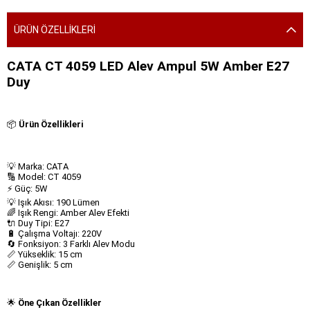
ÜRÜN ÖZELLIKLERI
CATA CT 4059 LED Alev Ampul 5W Amber E27
Duy
📦
Ürün Özellikleri
💡 Marka: CATA
🔢 Model: CT 4059
⚡ Güç: 5W
💡 Işık Akısı: 190 Lümen
🌈 Işık Rengi: Amber Alev Efekti
🔌 Duy Tipi: E27
🔋 Çalışma Voltajı: 220V
🔄 Fonksiyon: 3 Farklı Alev Modu
📏 Yükseklik: 15 cm
📏 Genişlik: 5 cm
🌟
Öne Çıkan Özellikler