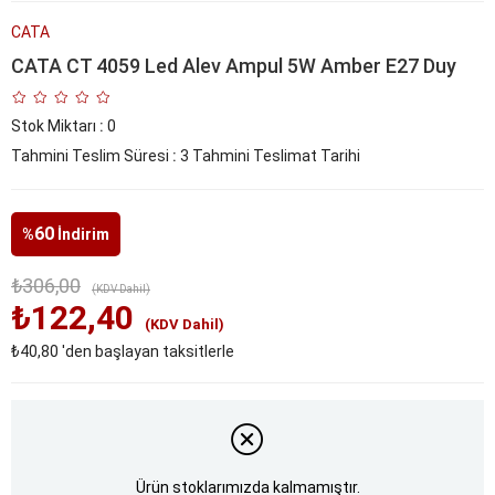
CATA
CATA CT 4059 Led Alev Ampul 5W Amber E27 Duy
Stok Miktarı
:
0
Tahmini Teslim Süresi
:
3 Tahmini Teslimat Tarihi
60
%
İndirim
₺306,00
(KDV Dahil)
₺122,40
(KDV Dahil)
₺40,80
'den başlayan taksitlerle
Ürün stoklarımızda kalmamıştır.