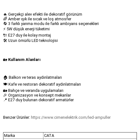
🔥 Gerçekçi alev efekti ile dekoratif görünüm
🌈 Amber ışık ile sıcak ve loş atmosfer
🔄 3 farklı yanma modu ile farklı ambiyans seçenekleri
⚡ 5W düşük enerji tüketimi
🔌 E27 duy ile kolay montaj
🛠️ Uzun ömürlü LED teknolojisi
🏡
Kullanım Alanları
🏠 Balkon ve teras aydınlatmaları
🍽️ Kafe ve restoran dekoratif aydınlatmaları
🏡 Bahçe ve veranda uygulamaları
🎉 Organizasyon ve konsept mekanlar
📍 E27 duy bulunan dekoratif armatürler
Benzer Ürünler:
https://www.cimenelektrik.com/led-ampuller
Marka
CATA