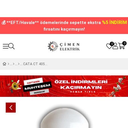
%5 İNDİRİM
💰 **EFT/Havale** ödemelerinde sepette ekstra
fırsatını kaçırmayın!
0
0
CATA CT 4059 Led Alev Ampul 5W Amber E27 Duy