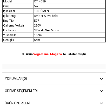
Model
CT 4059
Güç
5W
Işık Akısı
190 lÜMEN
Işık Rengi
Amber Alev Efekti
Duy Tipi
E27
Çalışma Voltajı
220V
Fonksiyon
3 Farklı Alev Modu
Yükseklik
15cm
Genişlik
5cm
Bu ürün
Vega Sanal Mağaza
ile listelenmiştir
YORUMLAR
(0)
ÖDEME SEÇENEKLERI
ÜRÜN ÖNERILERI