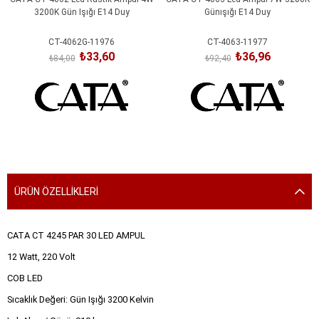
3200K Gün Işığı E14 Duy
Günışığı E14 Duy
CT-4062G-11976
CT-4063-11977
₺33,60
₺36,96
₺84,00
₺92,40
SEPETE EKLE
SEPETE EKLE
ÜRÜN ÖZELLIKLERI
CATA CT 4245 PAR 30 LED AMPUL
12 Watt, 220 Volt
COB LED
Sıcaklık Değeri: Gün Işığı 3200 Kelvin