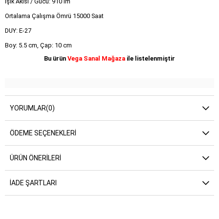
Işık Akısı / Gücü: 910 lm
Ortalama Çalışma Ömrü 15000 Saat
DUY: E-27
Boy: 5.5 cm, Çap: 10 cm
Bu ürün
Vega Sanal Mağaza
ile listelenmiştir
YORUMLAR
(0)
ÖDEME SEÇENEKLERI
ÜRÜN ÖNERILERI
İADE ŞARTLARI