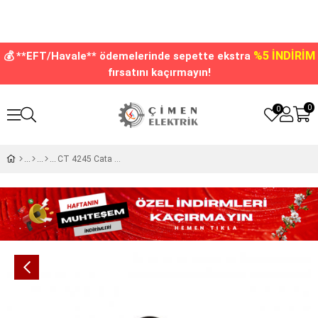
%5 İNDİRİM
💰 **EFT/Havale** ödemelerinde sepette ekstra
fırsatını kaçırmayın!
0
0
CT 4245 Cata 12 W Par 30 Led Ampul Günışığı 3200k E27 Duy