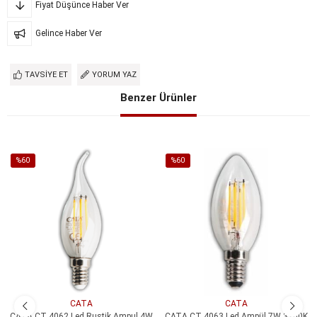
Fiyat Düşünce Haber Ver
Gelince Haber Ver
TAVSIYE ET
YORUM YAZ
Benzer Ürünler
%60
%60
İndirim
İndirim
%60İndirim
%60İndirim
CATA
CATA
CATA CT 4062 Led Rustik Ampul 4W
CATA CT 4063 Led Ampül 7W 3200K