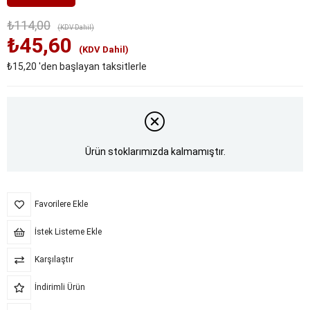
₺114,00
(KDV Dahil)
₺45,60
(KDV Dahil)
₺15,20
'den başlayan taksitlerle
Ürün stoklarımızda kalmamıştır.
Favorilere Ekle
İstek Listeme Ekle
Karşılaştır
İndirimli Ürün