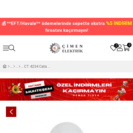
%5 İNDİRİM
💰 **EFT/Havale** ödemelerinde sepette ekstra
fırsatını kaçırmayın!
0
0
CT 4234 Cata 12W Led Glop Ampul Günışığı 3000k E27