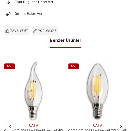
Fiyat Düşünce Haber Ver
Gelince Haber Ver
TAVSIYE ET
YORUM YAZ
Benzer Ürünler
%60
%60
İndirim
İndirim
%60İndirim
%60İndirim
CATA
CATA
CATA CT 4062 Led Rustik Ampul 4W
CATA CT 4063 Led Ampül 7W 3200K