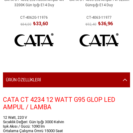
3200K Gün Işığı E14 Duy
Günışığı E14 Duy
CT-4062G-11976
CT-4063-11977
₺33,60
₺36,96
₺84,00
₺92,40
SEPETE EKLE
SEPETE EKLE
ÜRÜN ÖZELLIKLERI
CATA CT 4234 12 WATT G95 GLOP LED
AMPUL / LAMBA
12 Watt, 220 V
Sıcaklık Değeri: Gün Işığı 3000 Kelvin
Işık Akısı / Gücü: 1090 lm
Ortalama Çalışma Ömrü 15000 Saat