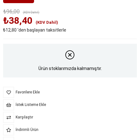
₺96,00
(KDV Dahil)
₺38,40
(KDV Dahil)
₺12,80
'den başlayan taksitlerle
Ürün stoklarımızda kalmamıştır.
Favorilere Ekle
İstek Listeme Ekle
Karşılaştır
İndirimli Ürün