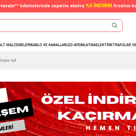
%5 İNDİRİM
/Havale** ödemelerinde sepette ekstra
fırsatını k
ALT MALZEMELERİ
KABLO VE KANALLAR
LED AYDINLATMA
ELEKTRİK
TRAFOLAR V
Beyaz Işık