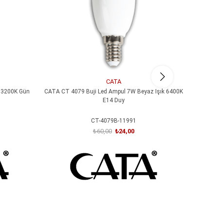
CATA
 3200K Gün
CATA CT 4079 Buji Led Ampul 7W Beyaz Işık 6400K
CATA CT
E14 Duy
CT-4079B-11991
₺60,00
₺24,00
SEPETE EKLE