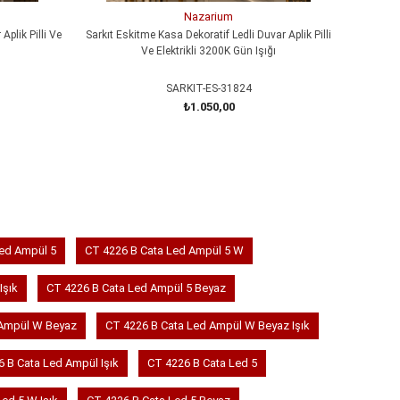
Nazarium
Aplik Pilli Ve
Sarkıt Eskitme Kasa Dekoratif Ledli Duvar Aplik Pilli
MERDİVEN
Ve Elektrikli 3200K Gün Işığı
SARKIT-ES-31824
₺1.050,00
SEPETE EKLE
Led Ampül 5
CT 4226 B Cata Led Ampül 5 W
Işık
CT 4226 B Cata Led Ampül 5 Beyaz
 Ampül W Beyaz
CT 4226 B Cata Led Ampül W Beyaz Işık
 B Cata Led Ampül Işık
CT 4226 B Cata Led 5