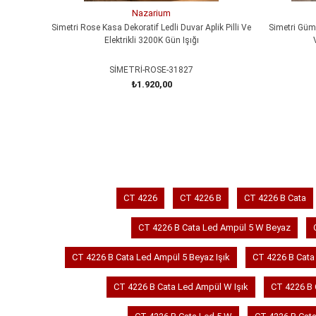
Nazarium
Simetri Rose Kasa Dekoratif Ledli Duvar Aplik Pilli Ve
Simetri Gümü
Elektrikli 3200K Gün Işığı
SİMETRİ-ROSE-31827
₺1.920,00
SEPETE EKLE
CT 4226
CT 4226 B
CT 4226 B Cata
CT 4226 B Cata Led Ampül 5 W Beyaz
CT 4226 B Cata Led Ampül 5 Beyaz Işık
CT 4226 B Cata 
CT 4226 B Cata Led Ampül W Işık
CT 4226 B 