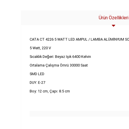
Ürün Özellikleri
CATA CT 4226 5 WATT LED AMPUL / LAMBA ALÜMİNYUM 
5 Watt, 220 V
Sıcaklık Değeri: Beyaz Işık 6400 Kelvin
Ortalama Çalışma Ömrü 30000 Saat
SMD LED
DUY: E-27
Boy: 12 cm, Çapı: 8.5 cm