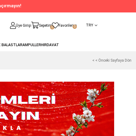
açırmayın!
TRY
Üye Girişi
Sepetim
Favorilerim
0
0
E BALASTLAR
AMPULLER
HIRDAVAT
< < Önceki Sayfaya Dön