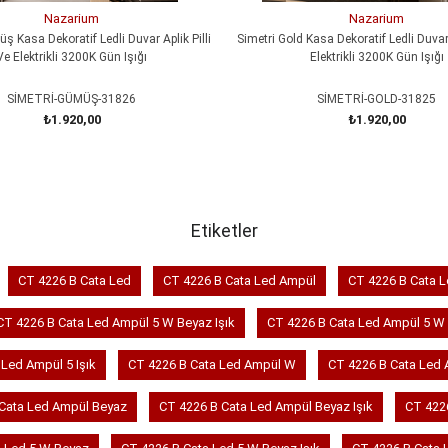
Nazarium
Nazarium
ş Kasa Dekoratif Ledli Duvar Aplik Pilli
Simetri Gold Kasa Dekoratif Ledli Duvar 
Ve Elektrikli 3200K Gün Işığı
Elektrikli 3200K Gün Işığı
SİMETRİ-GÜMÜŞ-31826
SİMETRİ-GOLD-31825
₺1.920,00
₺1.920,00
SEPETE EKLE
SEPETE EKLE
Etiketler
CT 4226 B Cata Led
CT 4226 B Cata Led Ampül
CT 4226 B Cata 
CT 4226 B Cata Led Ampül 5 W Beyaz Işık
CT 4226 B Cata Led Ampül 5 W 
Led Ampül 5 Işık
CT 4226 B Cata Led Ampül W
CT 4226 B Cata Led
Cata Led Ampül Beyaz
CT 4226 B Cata Led Ampül Beyaz Işık
CT 4226