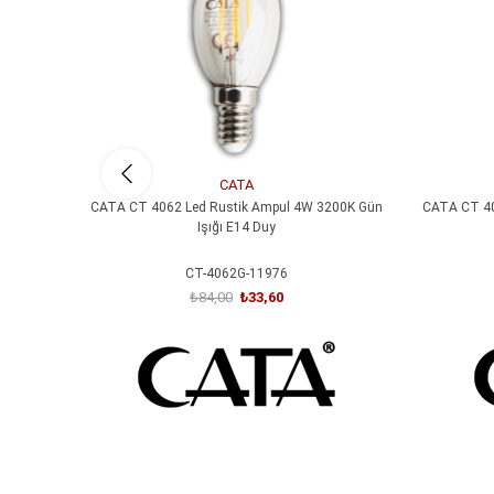
CATA
CATA CT 4062 Led Rustik Ampul 4W 3200K Gün
CATA CT 40
Işığı E14 Duy
CT-4062G-11976
₺84,00
₺33,60
SEPETE EKLE