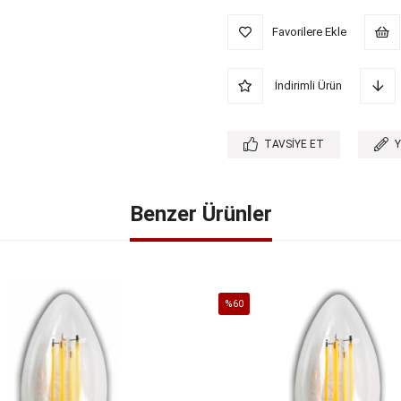
Favorilere Ekle
İndirimli Ürün
TAVSIYE ET
Benzer Ürünler
%60
İndirim
%60İndirim