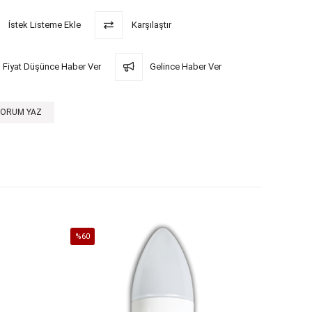
İstek Listeme Ekle
Karşılaştır
Fiyat Düşünce Haber Ver
Gelince Haber Ver
YORUM YAZ
%60
%60
İndirim
İndirim
%60İndirim
%60İndi