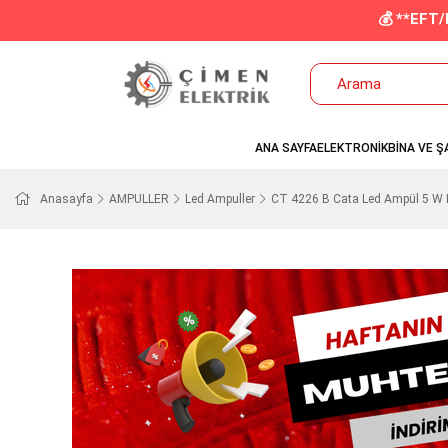
💰 **EFT
ANA SAYFA
ELEKTRONİK
BİNA VE Ş
Anasayfa
AMPULLER
Led Ampuller
CT 4226 B Cata Led Ampül 5 W 