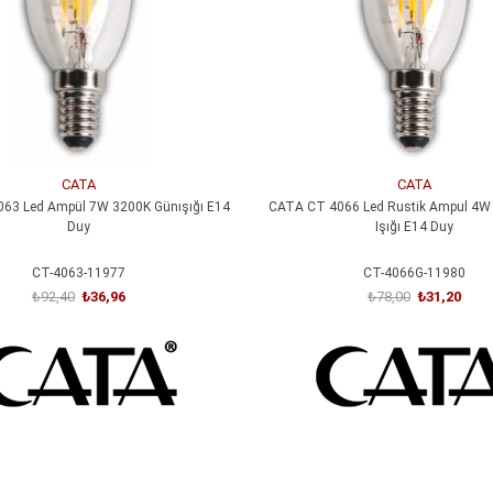
CATA
CATA
63 Led Ampül 7W 3200K Günışığı E14
CATA CT 4066 Led Rustik Ampul 4W
Duy
Işığı E14 Duy
CT-4063-11977
CT-4066G-11980
₺92,40
₺36,96
₺78,00
₺31,20
SEPETE EKLE
SEPETE EKLE