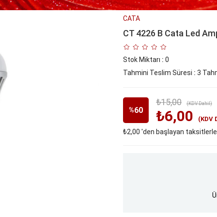
CATA
CT 4226 B Cata Led Amp
Stok Miktarı
:
0
Tahmini Teslim Süresi
:
3 Tahm
₺15,00
(KDV Dahil)
60
%
₺6,00
(KDV 
₺2,00
'den başlayan taksitlerle
İndirim
Ü