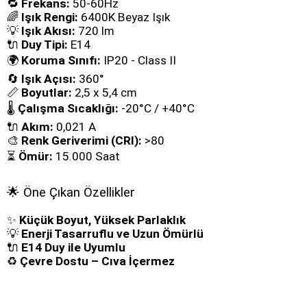
🔁
Frekans:
50-60Hz
🌈
Işık Rengi:
6400K Beyaz Işık
💡
Işık Akısı:
720 lm
🔌
Duy Tipi:
E14
🌍
Koruma Sınıfı:
IP20 - Class II
🔄
Işık Açısı:
360°
📏
Boyutlar:
2,5 x 5,4 cm
🌡️
Çalışma Sıcaklığı:
-20°C / +40°C
🔌
Akım:
0,021 A
🎨
Renk Geriverimi (CRI):
>80
⏳
Ömür:
15.000 Saat
🌟 Öne Çıkan Özellikler
✨
Küçük Boyut, Yüksek Parlaklık
💡
Enerji Tasarruflu ve Uzun Ömürlü
🔌
E14 Duy ile Uyumlu
♻️
Çevre Dostu – Cıva İçermez