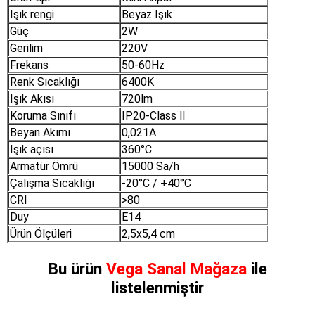
Işık rengi
Beyaz Işık
Güç
2W
Gerilim
220V
Frekans
50-60Hz
Renk Sıcaklığı
6400K
Işık Akısı
720lm
Koruma Sınıfı
IP20-Class ll
Beyan Akımı
0,021A
Işık açısı
360°C
Armatür Ömrü
15000 Sa/h
Çalışma Sıcaklığı
-20°C / +40°C
CRI
>80
Duy
E14
Ürün Ölçüleri
2,5x5,4 cm
Bu ürün
Vega Sanal Mağaza
ile
listelenmiştir