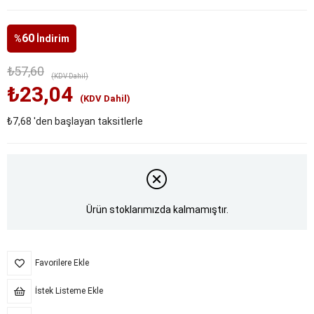
60
%
İndirim
₺57,60
(KDV Dahil)
₺23,04
(KDV Dahil)
₺7,68
'den başlayan taksitlerle
Ürün stoklarımızda kalmamıştır.
Favorilere Ekle
İstek Listeme Ekle