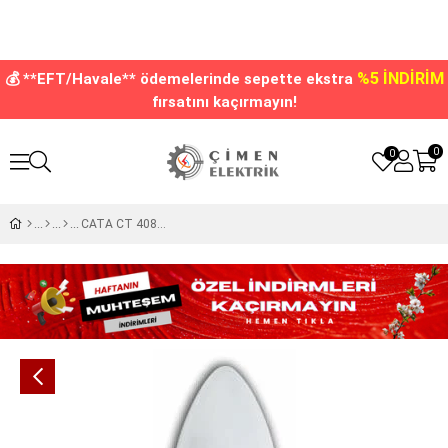
%5 İNDİRİM
💰 **EFT/Havale** ödemelerinde sepette ekstra
fırsatını kaçırmayın!
0
0
CATA CT 4083 8W Buji Led Ampül 6400K Beyaz Işık E14 Duy