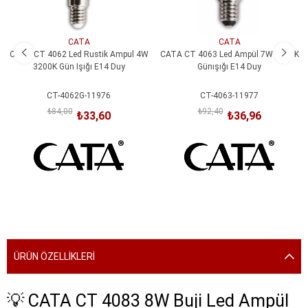
CATA
CATA
CATA CT 4062 Led Rustik Ampul 4W
CATA CT 4063 Led Ampül 7W 3200K
3200K Gün Işığı E14 Duy
Günışığı E14 Duy
CT-4062G-11976
CT-4063-11977
₺84,00
₺92,40
₺33,60
₺36,96
SEPETE EKLE
SEPETE EKLE
ÜRÜN ÖZELLIKLERI
💡 CATA CT 4083 8W Buji Led Ampül