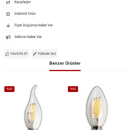
Karşılaştır
İndirimli Ürün
Fiyat Düşünce Haber Ver
Gelince Haber Ver
TAVSIYE ET
YORUM YAZ
Benzer Ürünler
%60
%60
İndirim
İndirim
%60İndirim
%60İndirim