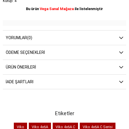
Kutup: 4
Bu ürün
Vega Sanal Mağaza
ile listelenmiştir
YORUMLAR
(0)
ÖDEME SEÇENEKLERI
ÜRÜN ÖNERILERI
İADE ŞARTLARI
Etiketler
Viko
Viko 4x6A
Viko 4x6A C
Viko 4x6A C Serisi