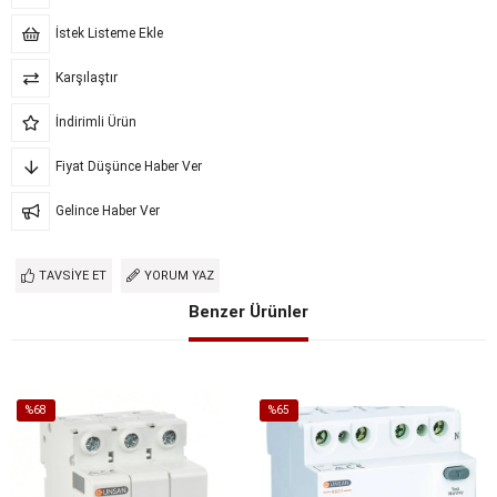
İstek Listeme Ekle
Karşılaştır
İndirimli Ürün
Fiyat Düşünce Haber Ver
Gelince Haber Ver
TAVSIYE ET
YORUM YAZ
Benzer Ürünler
%68
%65
İndirim
İndirim
%68İndirim
%65İndirim