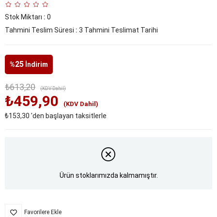
Stok Miktarı
:
0
Tahmini Teslim Süresi
:
3 Tahmini Teslimat Tarihi
25
%
İndirim
₺613,20
(KDV Dahil)
₺459,90
(KDV Dahil)
₺153,30
'den başlayan taksitlerle
Ürün stoklarımızda kalmamıştır.
Favorilere Ekle