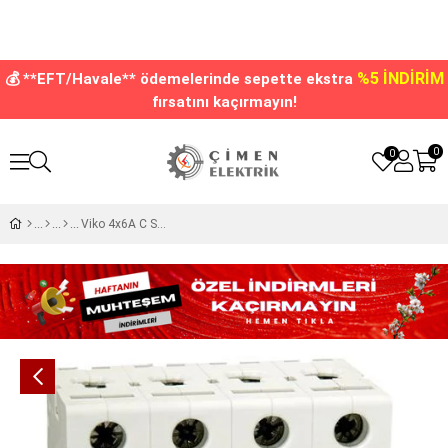
%5 İNDİRİM
💰 **EFT/Havale** ödemelerinde sepette ekstra
fırsatını kaçırmayın!
0
0
Viko 4x6A C Serisi 10kA Otomatik Sigorta 10VTB-4C06