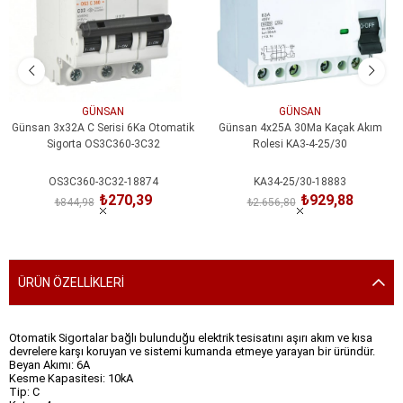
GÜNSAN
GÜNSAN
Günsan 3x32A C Serisi 6Ka Otomatik
Günsan 4x25A 30Ma Kaçak Akım
Sigorta OS3C360-3C32
Rolesi KA3-4-25/30
OS3C360-3C32-18874
KA34-25/30-18883
₺270,39
₺929,88
₺844,98
₺2.656,80
SEPETE EKLE
SEPETE EKLE
ÜRÜN ÖZELLIKLERI
Otomatik Sigortalar bağlı bulunduğu elektrik tesisatını aşırı akım ve kısa
devrelere karşı koruyan ve sistemi kumanda etmeye yarayan bir üründür.
Beyan Akımı: 6A
Kesme Kapasitesi: 10kA
Tip: C