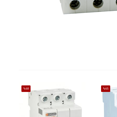
%68
%65
İndirim
İndirim
%68İndirim
%65İndirim