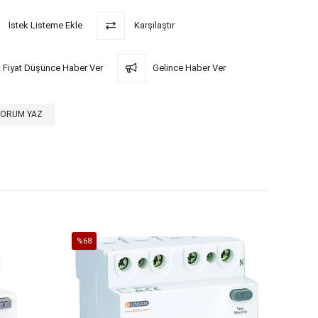
İstek Listeme Ekle
Karşılaştır
Fiyat Düşünce Haber Ver
Gelince Haber Ver
YORUM YAZ
%68
%65
İndirim
İndirim
%68İndirim
%65İndi