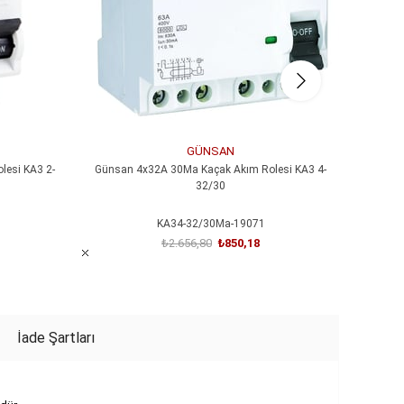
GÜNSAN
esi KA3 2-
Günsan 4x32A 30Ma Kaçak Akım Rolesi KA3 4-
Günsa
32/30
KA34-32/30Ma-19071
₺2.656,80
₺850,18
SEPETE EKLE
İade Şartları