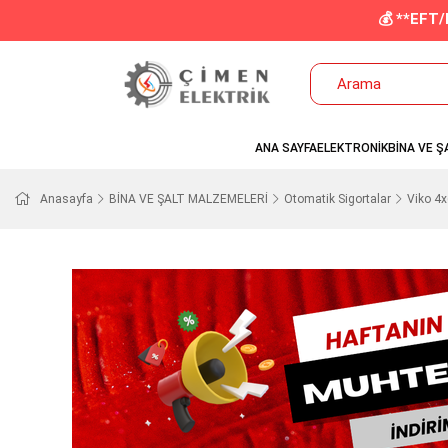
💰 **EFT
ANA SAYFA
ELEKTRONİK
BİNA VE Ş
Anasayfa
BİNA VE ŞALT MALZEMELERİ
Otomatik Sigortalar
Viko 4