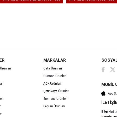
ER
MARKALAR
SOSYA
Ürünleri
Cata Ürünleri
Günsan Ürünleri
ar
ACK Ürünleri
MOBİL 
Çetinkaya Ürünleri
App St
eri
Sıemens Ürünleri
İLETİŞİ
ri
Legran Ürünleri
Bilgi Hatt
er
Sipariş Ha