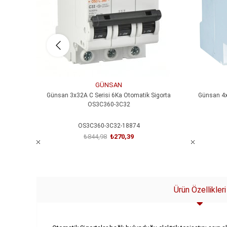
GÜNSAN
Günsan 3x32A C Serisi 6Ka Otomatik Sigorta
Günsan 4x
OS3C360-3C32
OS3C360-3C32-18874
₺844,98
₺270,39
SEPETE EKLE
Ürün Özellikleri