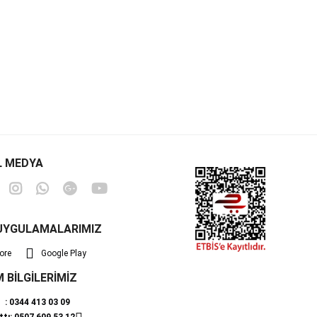
L MEDYA
UYGULAMALARIMIZ
ore
Google Play
M BİLGİLERİMİZ
ı : 0344 413 03 09
ttı: 0507 609 53 12