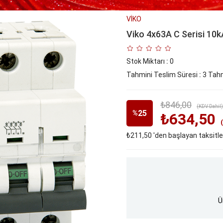
VİKO
Viko 4x63A C Serisi 10
Stok Miktarı
:
0
Tahmini Teslim Süresi
:
3 Tahm
₺846,00
(KDV Dahil)
25
%
₺634,50
₺211,50
'den başlayan taksitle
İndirim
Ü