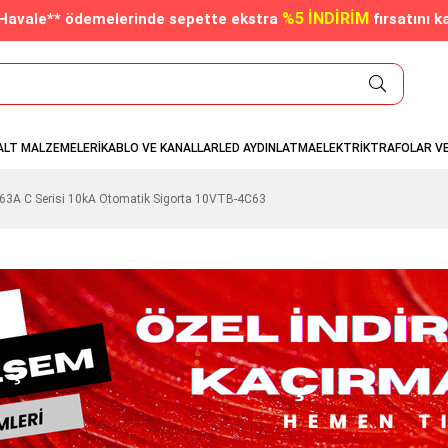
%5 İNDİRİM
/Havale** ödemelerinde sepette ekstra
fırsatını k
ALT MALZEMELERİ
KABLO VE KANALLAR
LED AYDINLATMA
ELEKTRİK
TRAFOLAR V
x63A C Serisi 10kA Otomatik Sigorta 10VTB-4C63