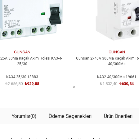
GÜNSAN
GÜNSAN
25A 30Ma Kaçak Akım Rolesi KA3-4-
Günsan 2x40A 300Ma Kaçak Akım Rol
25/30
40/300Ma
KA34-25/30-18883
KA32-40/300Ma-19061
₺2.656,80
₺929,88
₺1.802,40
₺630,84
SEPETE EKLE
SEPETE EKLE
Yorumlar
(0)
Ödeme Seçenekleri
Ürün Önerileri