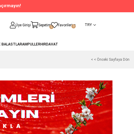
açırmayın!
TRY
Üye Girişi
Sepetim
Favorilerim
0
0
E BALASTLAR
AMPULLER
HIRDAVAT
< < Önceki Sayfaya Dön