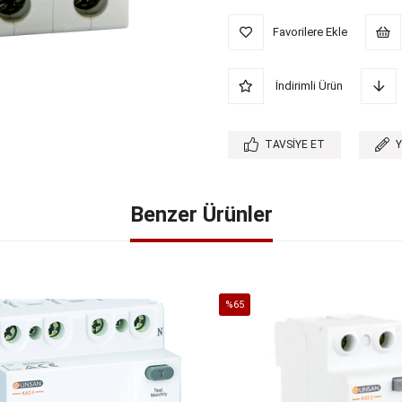
Favorilere Ekle
İndirimli Ürün
TAVSIYE ET
Benzer Ürünler
%65
İndirim
%65İndirim