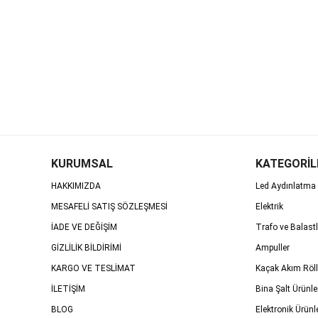
KURUMSAL
KATEGORİL
HAKKIMIZDA
Led Aydınlatma 
MESAFELİ SATIŞ SÖZLEŞMESİ
Elektrik
İADE VE DEĞİŞİM
Trafo ve Balastl
GİZLİLİK BİLDİRİMİ
Ampuller
KARGO VE TESLİMAT
Kaçak Akım Röll
İLETİŞİM
Bina Şalt Ürünle
BLOG
Elektronik Ürünl