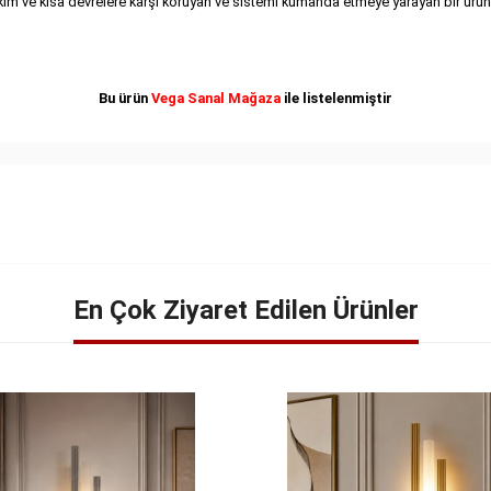
 akım ve kısa devrelere karşı koruyan ve sistemi kumanda etmeye yarayan bir ürün
Bu ürün
Vega Sanal Mağaza
ile listelenmiştir
En Çok Ziyaret Edilen Ürünler