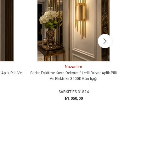
Nazarium
Aplik Pilli Ve
Sarkıt Eskitme Kasa Dekoratif Ledli Duvar Aplik Pilli
MERDİVEN
Ve Elektrikli 3200K Gün Işığı
SARKIT-ES-31824
₺1.050,00
SEPETE EKLE