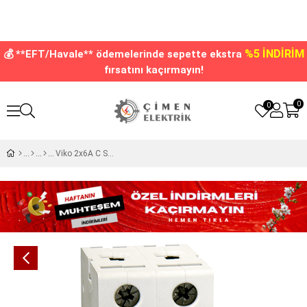
%5 İNDİRİM
💰 **EFT/Havale** ödemelerinde sepette ekstra
fırsatını kaçırmayın!
0
0
Viko 2x6A C Serisi 10kA Otomatik Sigorta 10VTB-2C06