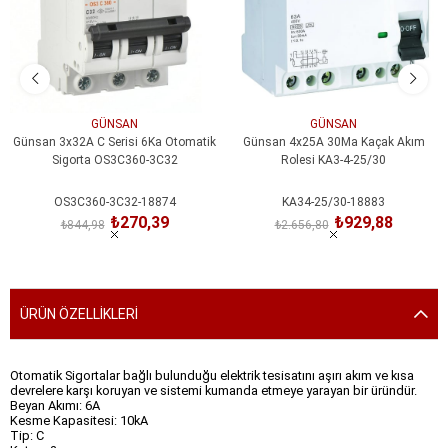
GÜNSAN
GÜNSAN
Günsan 3x32A C Serisi 6Ka Otomatik
Günsan 4x25A 30Ma Kaçak Akım
Sigorta OS3C360-3C32
Rolesi KA3-4-25/30
OS3C360-3C32-18874
KA34-25/30-18883
₺270,39
₺929,88
₺844,98
₺2.656,80
SEPETE EKLE
SEPETE EKLE
ÜRÜN ÖZELLIKLERI
Otomatik Sigortalar bağlı bulunduğu elektrik tesisatını aşırı akım ve kısa
devrelere karşı koruyan ve sistemi kumanda etmeye yarayan bir üründür.
Beyan Akımı: 6A
Kesme Kapasitesi: 10kA
Tip: C