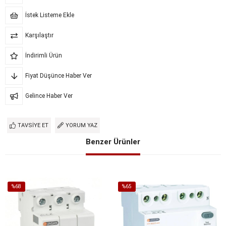
İstek Listeme Ekle
Karşılaştır
İndirimli Ürün
Fiyat Düşünce Haber Ver
Gelince Haber Ver
TAVSIYE ET
YORUM YAZ
Benzer Ürünler
%68
%65
İndirim
İndirim
%68İndirim
%65İndirim