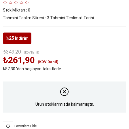
Stok Miktarı
:
0
Tahmini Teslim Süresi
:
3 Tahmini Teslimat Tarihi
25
%
İndirim
₺349,20
(KDV Dahil)
₺261,90
(KDV Dahil)
₺87,30
'den başlayan taksitlerle
Ürün stoklarımızda kalmamıştır.
Favorilere Ekle