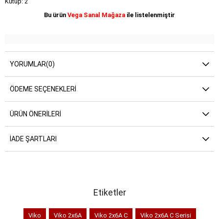
Kutup: 2
Bu ürün
Vega Sanal Mağaza
ile listelenmiştir
YORUMLAR
(0)
ÖDEME SEÇENEKLERI
ÜRÜN ÖNERILERI
İADE ŞARTLARI
Etiketler
Viko
Viko 2x6A
Viko 2x6A C
Viko 2x6A C Serisi