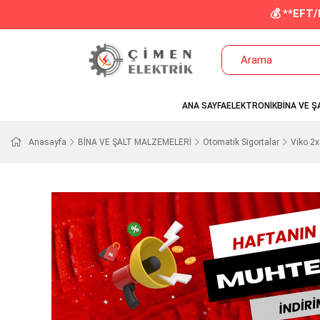
💰 **EFT
ANA SAYFA
ELEKTRONİK
BİNA VE Ş
Anasayfa
BİNA VE ŞALT MALZEMELERİ
Otomatik Sigortalar
Viko 2