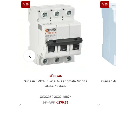
%68
%65
İndirim
İndirim
%68İndirim
%65İndirim
GÜNSAN
Günsan 3x32A C Serisi 6Ka Otomatik Sigorta
Günsan 4x
OS3C360-3C32
OS3C360-3C32-18874
₺844,98
₺270,39
SEPETE EKLE