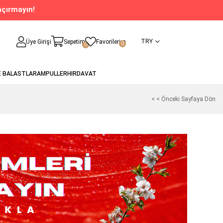
açırmayın!
TRY
Üye Girişi
Sepetim
Favorilerim
0
0
E BALASTLAR
AMPULLER
HIRDAVAT
< < Önceki Sayfaya Dön