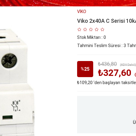
VİKO
Viko 2x40A C Serisi 10
Stok Miktarı
:
0
Tahmini Teslim Süresi
:
3 Tahm
₺436,80
(KDV Dahil)
25
%
₺327,60
₺109,20
'den başlayan taksitle
İndirim
Ü