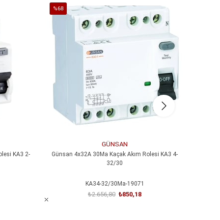
%68
%65
İndirim
İndirim
%68İndirim
%65İndi
GÜNSAN
esi KA3 2-
Günsan 4x32A 30Ma Kaçak Akım Rolesi KA3 4-
Günsa
32/30
KA34-32/30Ma-19071
₺2.656,80
₺850,18
SEPETE EKLE