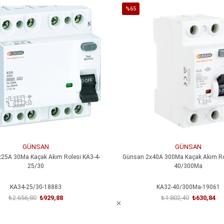
%65
İndirim
%65İndirim
GÜNSAN
GÜNSAN
25A 30Ma Kaçak Akım Rolesi KA3-4-
Günsan 2x40A 300Ma Kaçak Akım Rol
25/30
40/300Ma
KA34-25/30-18883
KA32-40/300Ma-19061
₺2.656,80
₺929,88
₺1.802,40
₺630,84
SEPETE EKLE
SEPETE EKLE