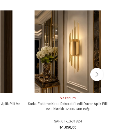
Nazarium
Aplik Pilli Ve
Sarkıt Eskitme Kasa Dekoratif Ledli Duvar Aplik Pilli
MERDİVEN
Ve Elektrikli 3200K Gün Işığı
SARKIT-ES-31824
₺1.050,00