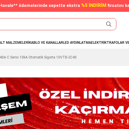
%5 İNDİRİM
/Havale** ödemelerinde sepette ekstra
fırsatını k
ALT MALZEMELERİ
KABLO VE KANALLAR
LED AYDINLATMA
ELEKTRİK
TRAFOLAR V
x40A C Serisi 10kA Otomatik Sigorta 10VTB-2C40