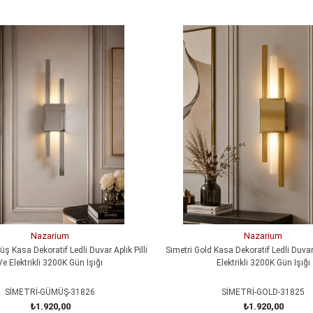
Nazarium
Nazarium
ş Kasa Dekoratif Ledli Duvar Aplik Pilli
Simetri Gold Kasa Dekoratif Ledli Duvar 
Ve Elektrikli 3200K Gün Işığı
Elektrikli 3200K Gün Işığı
SİMETRİ-GÜMÜŞ-31826
SİMETRİ-GOLD-31825
₺1.920,00
₺1.920,00