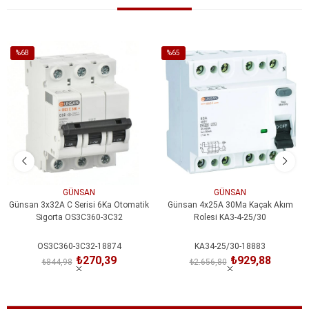
%68
%65
İndirim
İndirim
%68İndirim
%65İndirim
GÜNSAN
GÜNSAN
Günsan 3x32A C Serisi 6Ka Otomatik
Günsan 4x25A 30Ma Kaçak Akım
Sigorta OS3C360-3C32
Rolesi KA3-4-25/30
OS3C360-3C32-18874
KA34-25/30-18883
₺270,39
₺929,88
₺844,98
₺2.656,80
SEPETE EKLE
SEPETE EKLE