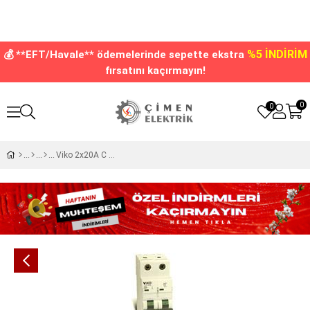
%5 İNDİRİM
💰 **EFT/Havale** ödemelerinde sepette ekstra
fırsatını kaçırmayın!
0
0
Viko 2x20A C Serisi 10kA Otomatik Sigorta 10VTB-2C20