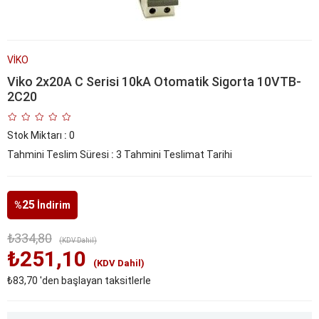
VİKO
Viko 2x20A C Serisi 10kA Otomatik Sigorta 10VTB-
2C20
Stok Miktarı
:
0
Tahmini Teslim Süresi
:
3 Tahmini Teslimat Tarihi
25
%
İndirim
₺334,80
(KDV Dahil)
₺251,10
(KDV Dahil)
₺83,70
'den başlayan taksitlerle