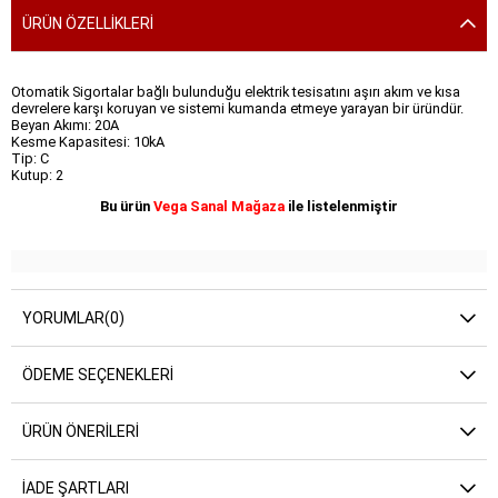
ÜRÜN ÖZELLIKLERI
Otomatik Sigortalar bağlı bulunduğu elektrik tesisatını aşırı akım ve kısa
devrelere karşı koruyan ve sistemi kumanda etmeye yarayan bir üründür.
Beyan Akımı: 20A
Kesme Kapasitesi: 10kA
Tip: C
Kutup: 2
Bu ürün
Vega Sanal Mağaza
ile listelenmiştir
YORUMLAR
(0)
ÖDEME SEÇENEKLERI
ÜRÜN ÖNERILERI
İADE ŞARTLARI