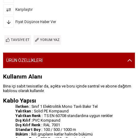
Karşılaştır
Fiyat Düşünce Haber Ver
TAVSIYE ET
YORUM YAZ
ÜRÜN ÖZELLIKLERI
Kullanım Alanı
Bina içi sabit tesisatlar da, açıkta ve boru içinde santral ve abone dağıtım
kablosu olarak kullanılır.
Kablo Yapısı
İletken :
Sınıf 1 Elektrolitik Mono Tavlı Bakır Tel
Yalıtkan :
Solid PE Kompaund
Yalıtkan Renk :
TS EN 60708 standardına uygun renkler
Dış Kılıf :
PVC Kompaund
Dış Kılıf Renk :
RAL 7001
Standart Boy :
100 / 500 / 1000 m
Büküm :
İkili grupların katlar halinde bükümü