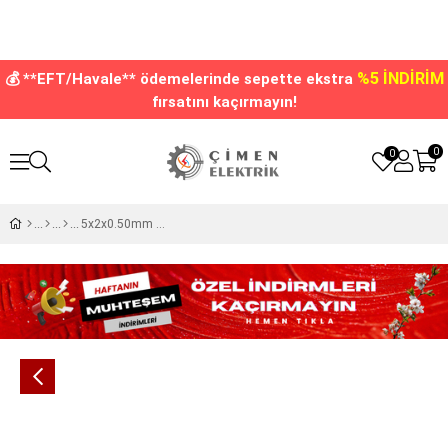
%5 İNDİRİM
💰 **EFT/Havale** ödemelerinde sepette ekstra
fırsatını kaçırmayın!
0
0
5x2x0.50mm Dahili Telefon Kablosu Bakır