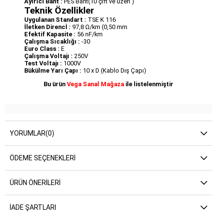
Ayırıcı Bant :
PES Bant(10 çift ve üzeri )
Teknik Özellikler
Uygulanan Standart :
TSE K 116
İletken Direncİ :
97,8 Ω/km (0,50 mm
Efektif Kapasite :
56 nF/km
Çalışma Sıcaklığı :
-30
Euro Class :
E
Çalışma Voltajı :
250V
Test Voltajı :
1000V
Bükülme Yarı Çapı :
10 x D (Kablo Dış Çapı)
Bu ürün
Vega Sanal Mağaza
ile listelenmiştir
YORUMLAR
(0)
ÖDEME SEÇENEKLERI
ÜRÜN ÖNERILERI
İADE ŞARTLARI