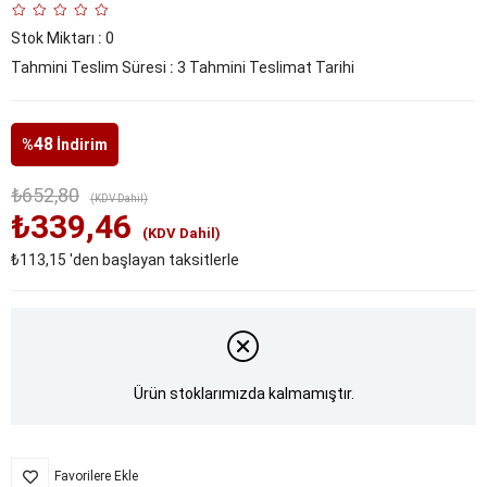
Stok Miktarı
:
0
Tahmini Teslim Süresi
:
3 Tahmini Teslimat Tarihi
48
%
İndirim
₺652,80
(KDV Dahil)
₺339,46
(KDV Dahil)
₺113,15
'den başlayan taksitlerle
Ürün stoklarımızda kalmamıştır.
Favorilere Ekle