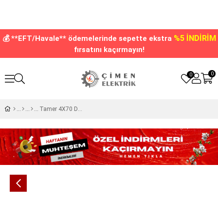
%5 İNDİRİM
💰 **EFT/Havale** ödemelerinde sepette ekstra
fırsatını kaçırmayın!
0
0
Tamer 4X70 Düz Tip Vidalı Şeffaf Reçineli Ek Muf VDEX1-470