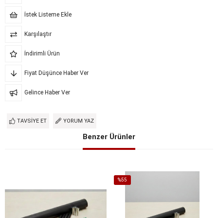
İstek Listeme Ekle
Karşılaştır
İndirimli Ürün
Fiyat Düşünce Haber Ver
Gelince Haber Ver
TAVSIYE ET
YORUM YAZ
Benzer Ürünler
%55
İndirim
%55İndirim