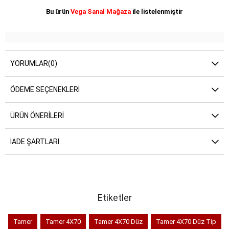
Bu ürün
Vega Sanal Mağaza
ile listelenmiştir
YORUMLAR
(0)
ÖDEME SEÇENEKLERI
ÜRÜN ÖNERILERI
İADE ŞARTLARI
Etiketler
Tamer
Tamer 4X70
Tamer 4X70 Düz
Tamer 4X70 Düz Tip