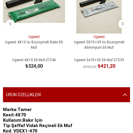
Ugeest
Ugeest
Ugeest 4X10 Isı Büzüşmeli Bakır Ek
Ugeest 3X70+35 Isı Büzüşmeli
Muf
Aliminyum Ek Muf
Ugeest-4X10 Ek Muf-27246
Ugeest-3x70+35 Ek Muf-27239
₺324,00
₺421,20
₺936,00
SEPETE EKLE
SEPETE EKLE
ÜRÜN ÖZELLIKLERI
Marka:Tamer
Kesit:4X70
Kullanım:Bakır İçin
Tip:Şeffaf Vidalı Reçineli Ek Muf
Kod: VDEX1-470