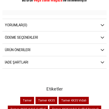
Bu ürün
Vega Sanal Mağaza
ile listelenmiştir
YORUMLAR
(0)
ÖDEME SEÇENEKLERI
ÜRÜN ÖNERILERI
İADE ŞARTLARI
Etiketler
Tamer
Tamer 4X35
Tamer 4X35 Vidalı