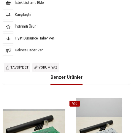
İstek Listeme Ekle
Karşılaştır
İndirimli Ürün
Fiyat Düşünce Haber Ver
Gelince Haber Ver
TAVSIYE ET
YORUM YAZ
Benzer Ürünler
%55
İndirim
%55İndirim