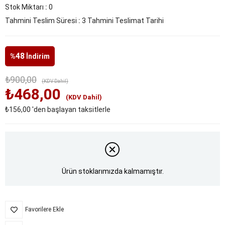
Stok Miktarı
:
0
Tahmini Teslim Süresi
:
3 Tahmini Teslimat Tarihi
48
%
İndirim
₺900,00
(KDV Dahil)
₺468,00
(KDV Dahil)
₺156,00
'den başlayan taksitlerle
Ürün stoklarımızda kalmamıştır.
Favorilere Ekle