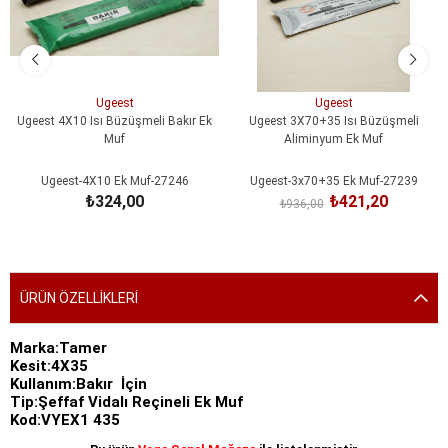
Ugeest
Ugeest
Ugeest 4X10 Isı Büzüşmeli Bakır Ek
Ugeest 3X70+35 Isı Büzüşmeli
Muf
Aliminyum Ek Muf
Ugeest-4X10 Ek Muf-27246
Ugeest-3x70+35 Ek Muf-27239
₺324,00
₺421,20
₺936,00
SEPETE EKLE
SEPETE EKLE
ÜRÜN ÖZELLIKLERI
Marka:Tamer
Kesit:4X35
Kullanım:Bakır İçin
Tip:Şeffaf Vidalı Reçineli Ek Muf
Kod:VYEX1 435