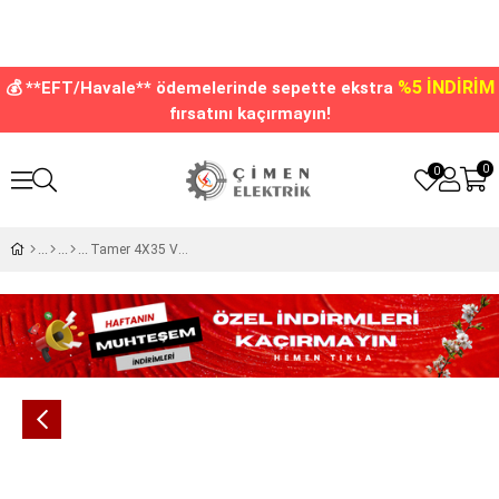
%5 İNDİRİM
💰 **EFT/Havale** ödemelerinde sepette ekstra
fırsatını kaçırmayın!
0
0
Tamer 4X35 Vidalı Şeffaf Reçineli Ek Muf VYEX1-435