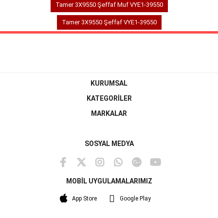
Tamer 3X9550 Şeffaf Muf VYE1-39550
Tamer 3X9550 Şeffaf VYE1-39550
KURUMSAL
KATEGORİLER
MARKALAR
SOSYAL MEDYA
MOBİL UYGULAMALARIMIZ
App Store
Google Play