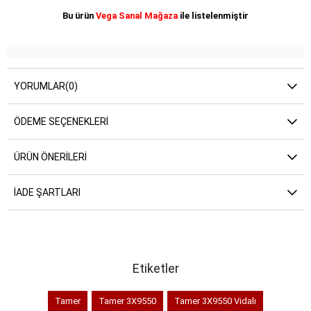
Bu ürün
Vega Sanal Mağaza
ile listelenmiştir
YORUMLAR
(0)
ÖDEME SEÇENEKLERI
ÜRÜN ÖNERILERI
İADE ŞARTLARI
Etiketler
Tamer
Tamer 3X9550
Tamer 3X9550 Vidalı