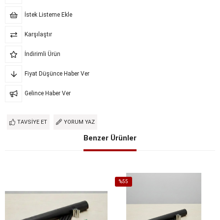
İstek Listeme Ekle
Karşılaştır
İndirimli Ürün
Fiyat Düşünce Haber Ver
Gelince Haber Ver
TAVSIYE ET
YORUM YAZ
Benzer Ürünler
%55
İndirim
%55İndirim