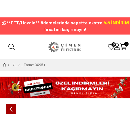
%5 İNDİRİM
💰 **EFT/Havale** ödemelerinde sepette ekstra
fırsatını kaçırmayın!
0
0
Tamer 3X95+50 Vidalı Şeffaf Reçineli Ek Muf VYE1-39550