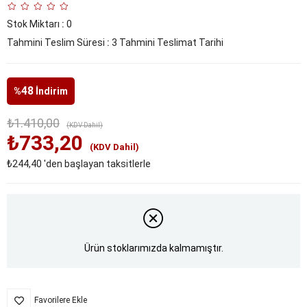
Stok Miktarı
:
0
Tahmini Teslim Süresi
:
3 Tahmini Teslimat Tarihi
48
%
İndirim
₺1.410,00
(KDV Dahil)
₺733,20
(KDV Dahil)
₺244,40
'den başlayan taksitlerle
Ürün stoklarımızda kalmamıştır.
Favorilere Ekle