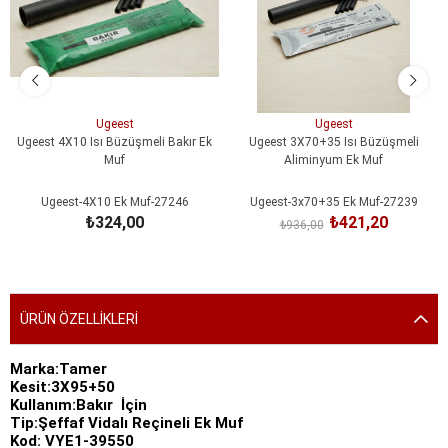
Ugeest
Ugeest
Ugeest 4X10 Isı Büzüşmeli Bakır Ek
Ugeest 3X70+35 Isı Büzüşmeli
Muf
Aliminyum Ek Muf
Ugeest-4X10 Ek Muf-27246
Ugeest-3x70+35 Ek Muf-27239
₺324,00
₺421,20
₺936,00
SEPETE EKLE
SEPETE EKLE
ÜRÜN ÖZELLIKLERI
Marka:Tamer
Kesit:3X95+50
Kullanım:Bakır İçin
Tip:Şeffaf Vidalı Reçineli Ek Muf
Kod: VYE1-39550