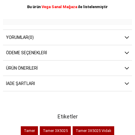
Bu ürün
Vega Sanal Mağaza
ile listelenmiştir
YORUMLAR
(0)
ÖDEME SEÇENEKLERI
ÜRÜN ÖNERILERI
İADE ŞARTLARI
Etiketler
Tamer
Tamer 3X5025
Tamer 3X5025 Vidalı