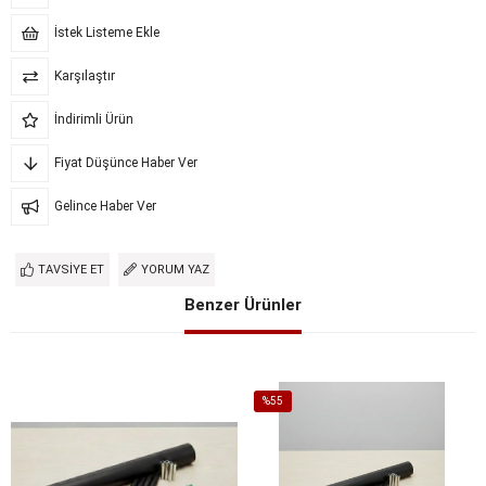
İstek Listeme Ekle
Karşılaştır
İndirimli Ürün
Fiyat Düşünce Haber Ver
Gelince Haber Ver
TAVSIYE ET
YORUM YAZ
Benzer Ürünler
%55
İndirim
%55İndirim