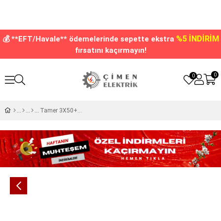
%5 İNDİRİM
💰 **EFT/Havale** ödemelerinde sepette ekstra
fırsatını kaçırmayın!
0
0
Tamer 3X50+25 Vidalı Şeffaf Reçineli Ek Muf VYE1-35025