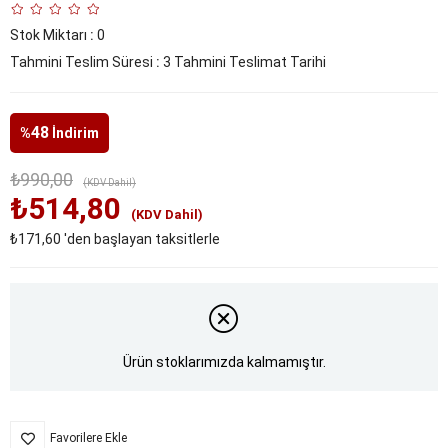
Stok Miktarı
:
0
Tahmini Teslim Süresi
:
3 Tahmini Teslimat Tarihi
48
%
İndirim
₺990,00
(KDV Dahil)
₺514,80
(KDV Dahil)
₺171,60
'den başlayan taksitlerle
Ürün stoklarımızda kalmamıştır.
Favorilere Ekle