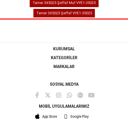
Tamer 3X5025 Şeffaf Muf VYE1-35025
Tamer 3X5025 Şeffaf VYE1-35025
KURUMSAL
KATEGORİLER
MARKALAR
SOSYAL MEDYA
MOBİL UYGULAMALARIMIZ
App Store
Google Play