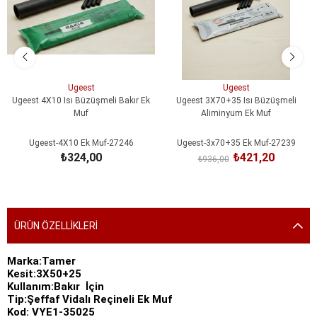
Ugeest
Ugeest
Ugeest 4X10 Isı Büzüşmeli Bakır Ek
Ugeest 3X70+35 Isı Büzüşmeli
Muf
Aliminyum Ek Muf
Ugeest-4X10 Ek Muf-27246
Ugeest-3x70+35 Ek Muf-27239
₺324,00
₺421,20
₺936,00
SEPETE EKLE
SEPETE EKLE
ÜRÜN ÖZELLIKLERI
Marka:Tamer
Kesit:3X50+25
Kullanım:Bakır İçin
Tip:Şeffaf Vidalı Reçineli Ek Muf
Kod: VYE1-35025