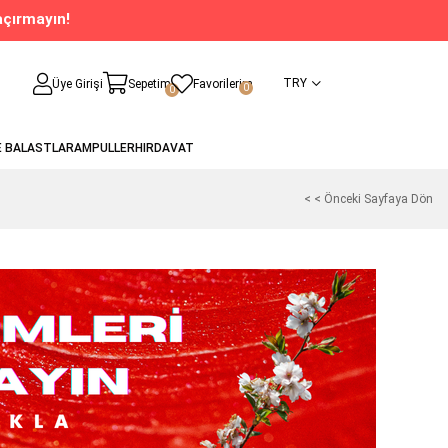
açırmayın!
TRY
Üye Girişi
Sepetim
Favorilerim
0
0
E BALASTLAR
AMPULLER
HIRDAVAT
< < Önceki Sayfaya Dön