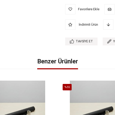
Favorilere Ekle
İndirimli Ürün
TAVSIYE ET
Benzer Ürünler
%55
İndirim
%55İndirim