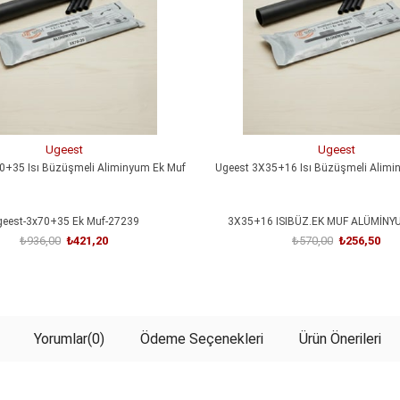
Ugeest
Ugeest
0+35 Isı Büzüşmeli Aliminyum Ek Muf
Ugeest 3X35+16 Isı Büzüşmeli Alimi
eest-3x70+35 Ek Muf-27239
3X35+16 ISIBÜZ.EK MUF ALÜMİNY
₺936,00
₺421,20
₺570,00
₺256,50
SEPETE EKLE
SEPETE EKLE
Yorumlar
(0)
Ödeme Seçenekleri
Ürün Önerileri