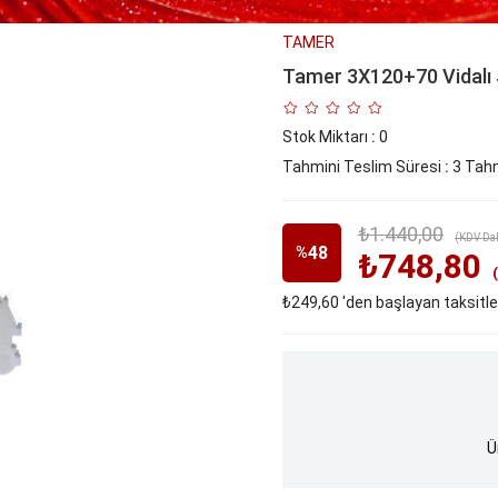
TAMER
Tamer 3X120+70 Vidalı 
Stok Miktarı
:
0
Tahmini Teslim Süresi
:
3 Tahm
₺1.440,00
(KDV Dah
48
%
₺748,80
₺249,60
'den başlayan taksitle
İndirim
Ü