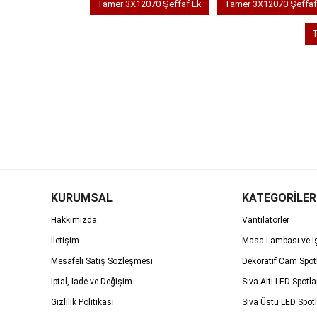
Tamer 3X12070 Şeffaf Ek
Tamer 3X12070 Şeffaf
T
KURUMSAL
KATEGORİLER
Hakkımızda
Vantilatörler
İletişim
Masa Lambası ve Iş
Mesafeli Satış Sözleşmesi
Dekoratif Cam Spot
İptal, İade ve Değişim
Sıva Altı LED Spotla
Gizlilik Politikası
Sıva Üstü LED Spotl