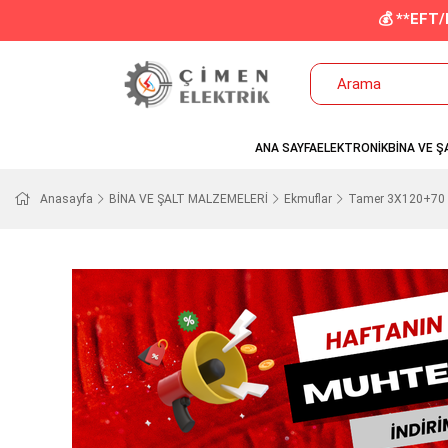
💰 **EFT
ANA SAYFA
ELEKTRONİK
BİNA VE Ş
Anasayfa
BİNA VE ŞALT MALZEMELERİ
Ekmuflar
Tamer 3X120+70 Vi