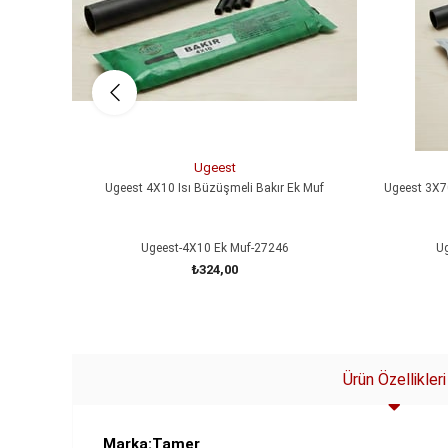
Ugeest
Ugeest 4X10 Isı Büzüşmeli Bakır Ek Muf
Ugeest 3X7
Ugeest-4X10 Ek Muf-27246
Ug
₺324,00
SEPETE EKLE
Ürün Özellikleri
Marka:Tamer