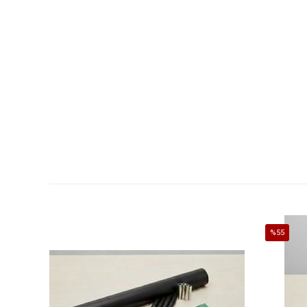
%55
İndirim
%55İndirim