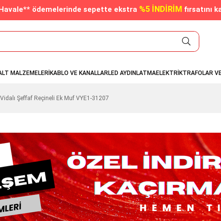
%5 İNDİRİM
/Havale** ödemelerinde sepette ekstra
fırsatını k
ALT MALZEMELERİ
KABLO VE KANALLAR
LED AYDINLATMA
ELEKTRİK
TRAFOLAR V
dalı Şeffaf Reçineli Ek Muf VYE1-31207