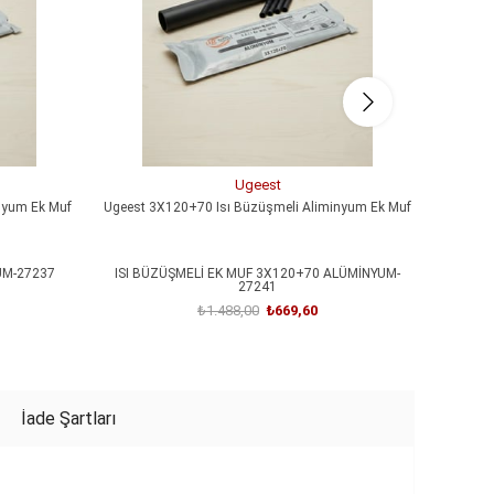
Ugeest
nyum Ek Muf
Ugeest 3X120+70 Isı Büzüşmeli Aliminyum Ek Muf
Ugeest
UM-27237
ISI BÜZÜŞMELİ EK MUF 3X120+70 ALÜMİNYUM-
3X240+
27241
₺1.488,00
₺669,60
SEPETE EKLE
İade Şartları