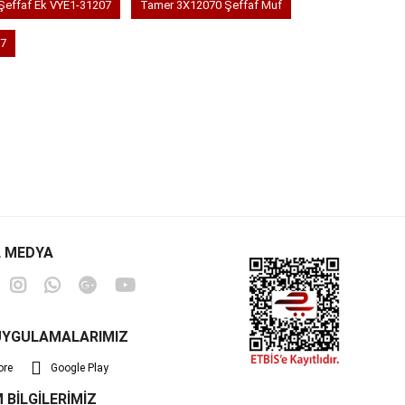
Şeffaf Ek VYE1-31207
Tamer 3X12070 Şeffaf Muf
07
 MEDYA
UYGULAMALARIMIZ
ore
Google Play
M BİLGİLERİMİZ