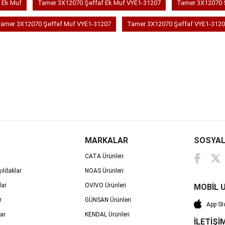
 Ek Muf
Tamer 3X12070 Şeffaf Ek Muf VYE1-31207
Tamer 3X12070 
amer 3X12070 Şeffaf Muf VYE1-31207
Tamer 3X12070 Şeffaf VYE1-312
MARKALAR
SOSYAL
CATA Ürünleri
ıldaklar
NOAS Ürünleri
lar
OVİVO Ürünleri
MOBİL 
r
GÜNSAN Ürünleri
App St
ar
KENDAL Ürünleri
İLETİŞİ