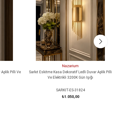
Nazarium
Aplik Pilli Ve
Sarkıt Eskitme Kasa Dekoratif Ledli Duvar Aplik Pilli
MERDİVEN
Ve Elektrikli 3200K Gün Işığı
SARKIT-ES-31824
₺1.050,00
SEPETE EKLE