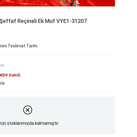
Şeffaf Reçineli Ek Muf VYE1-31207
ini Teslimat Tarihi
il)
(KDV Dahil)
rle
rün stoklarımızda kalmamıştır.