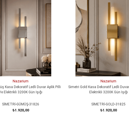
Nazarium
Nazarium
ş Kasa Dekoratif Ledli Duvar Aplik Pilli
Simetri Gold Kasa Dekoratif Ledli Duvar 
Ve Elektrikli 3200K Gün Işığı
Elektrikli 3200K Gün Işığı
SİMETRİ-GÜMÜŞ-31826
SİMETRİ-GOLD-31825
₺1.920,00
₺1.920,00
SEPETE EKLE
SEPETE EKLE