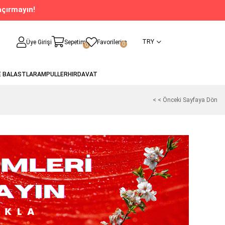
açırmayın!
TRY
Üye Girişi
Sepetim
Favorilerim
0
0
E BALASTLAR
AMPULLER
HIRDAVAT
< < Önceki Sayfaya Dön