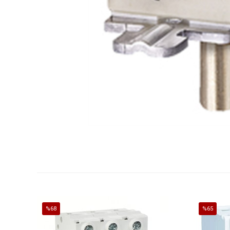
%68
%65
İndirim
İndirim