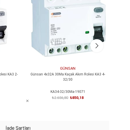
%68İndirim
%65İndi
GÜNSAN
esi KA3 2-
Günsan 4x32A 30Ma Kaçak Akım Rolesi KA3 4-
Günsa
32/30
KA34-32/30Ma-19071
₺2.656,80
₺850,18
SEPETE EKLE
İade Şartları