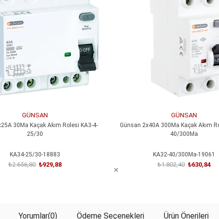
%65İndirim
GÜNSAN
GÜNSAN
25A 30Ma Kaçak Akım Rolesi KA3-4-
Günsan 2x40A 300Ma Kaçak Akım Rol
25/30
40/300Ma
KA34-25/30-18883
KA32-40/300Ma-19061
₺2.656,80
₺929,88
₺1.802,40
₺630,84
SEPETE EKLE
SEPETE EKLE
Yorumlar
(0)
Ödeme Seçenekleri
Ürün Önerileri