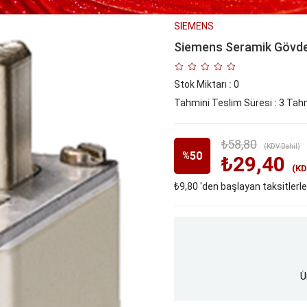
SIEMENS
Siemens Seramik Gövde
Stok Miktarı
:
0
Tahmini Teslim Süresi
:
3 Tahm
₺58,80
(KDV Dahil)
50
%
₺29,40
(KD
₺9,80
'den başlayan taksitlerle
İndirim
Ü