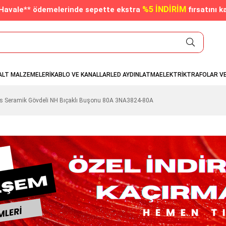
%5 İNDİRİM
/Havale** ödemelerinde sepette ekstra
fırsatını k
ALT MALZEMELERİ
KABLO VE KANALLAR
LED AYDINLATMA
ELEKTRİK
TRAFOLAR V
s Seramik Gövdeli NH Bıçaklı Buşonu 80A 3NA3824-80A