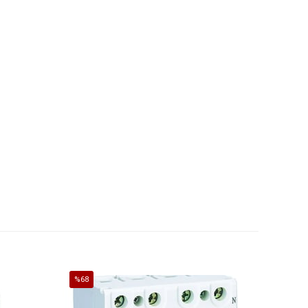
%68
%65
İndirim
İndirim