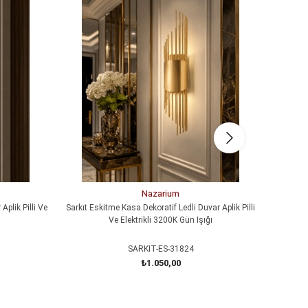
Nazarium
Aplik Pilli Ve
Sarkıt Eskitme Kasa Dekoratif Ledli Duvar Aplik Pilli
MERDİVEN
Ve Elektrikli 3200K Gün Işığı
SARKIT-ES-31824
₺1.050,00
SEPETE EKLE