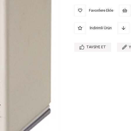
Favorilere Ekle
İndirimli Ürün
TAVSIYE ET