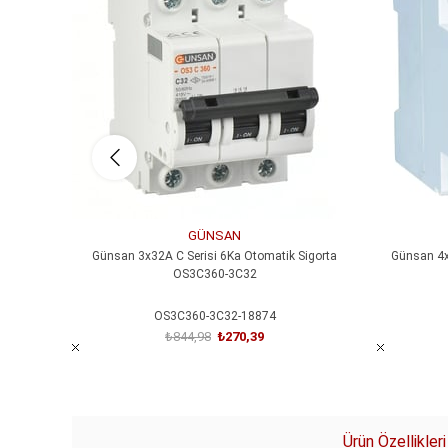
%68İndirim
%65İndirim
GÜNSAN
Günsan 3x32A C Serisi 6Ka Otomatik Sigorta
Günsan 4x
OS3C360-3C32
OS3C360-3C32-18874
₺844,98
₺270,39
SEPETE EKLE
Ürün Özellikleri