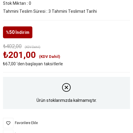
Stok Miktarı
:
0
Tahmini Teslim Süresi
:
3 Tahmini Teslimat Tarihi
50
%
İndirim
₺402,00
(KDV Dahil)
₺201,00
(KDV Dahil)
₺67,00
'den başlayan taksitlerle
Ürün stoklarımızda kalmamıştır.
Favorilere Ekle