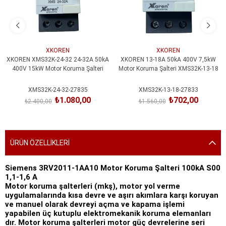
XKOREN
XKOREN
XKOREN XMS32K-24-32 24-32A 50kA
XKOREN 13-18A 50kA 400V 7,5kW
400V 15kW Motor Koruma Şalteri
Motor Koruma Şalteri XMS32K-13-18
XMS32K-24-32-27835
XMS32K-13-18-27833
₺1.080,00
₺702,00
₺2.400,00
₺1.560,00
SEPETE EKLE
SEPETE EKLE
ÜRÜN ÖZELLIKLERI
Siemens 3RV2011-1AA10 Motor Koruma Şalteri 100kA S00
1,1-1,6 A
Motor koruma şalterleri (mkş), motor yol verme
uygulamalarında kısa devre ve aşırı akımlara karşı koruyan
ve manuel olarak devreyi açma ve kapama işlemi
yapabilen üç kutuplu elektromekanik koruma elemanları
dır. Motor koruma şalterleri motor güç devrelerine seri