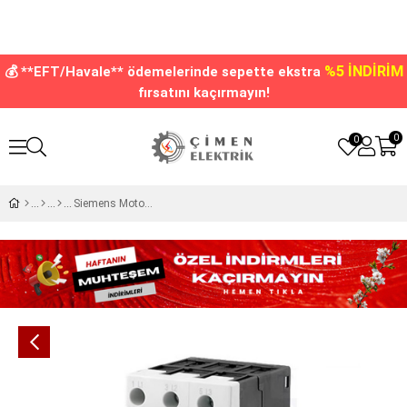
%5 İNDİRİM
💰 **EFT/Havale** ödemelerinde sepette ekstra
fırsatını kaçırmayın!
0
0
Siemens Motor Koruma Şalteri 1,8-2,5A 3RV1011-1CA10