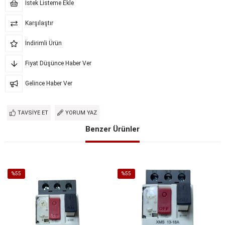
İstek Listeme Ekle
Karşılaştır
İndirimli Ürün
Fiyat Düşünce Haber Ver
Gelince Haber Ver
TAVSIYE ET
YORUM YAZ
Benzer Ürünler
%55
%55
İndirim
İndirim
%55İndirim
%55İndirim