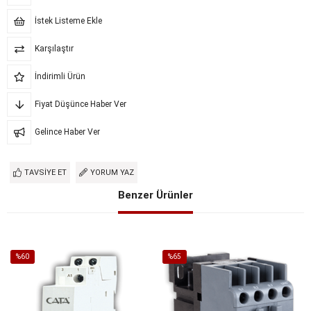
İstek Listeme Ekle
Karşılaştır
İndirimli Ürün
Fiyat Düşünce Haber Ver
Gelince Haber Ver
TAVSIYE ET
YORUM YAZ
Benzer Ürünler
%60
%65
İndirim
İndirim
%60İndirim
%65İndirim