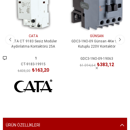
CATA
GÜNSAN
CATA CT 9183 Sesiz Modüler
GDC3-1NO-09 Günsan 4Kw 9A 3
Aydınlatma Kontaktörü 25A
Kutuplu 220V Kontaktör
1
GDC3-1NO-09-19063
₺383,12
CT-9183-19915
₺1.094,64
₺163,20
₺408,00
SEPETE EKLE
SEPETE EKLE
ÜRÜN ÖZELLIKLERI