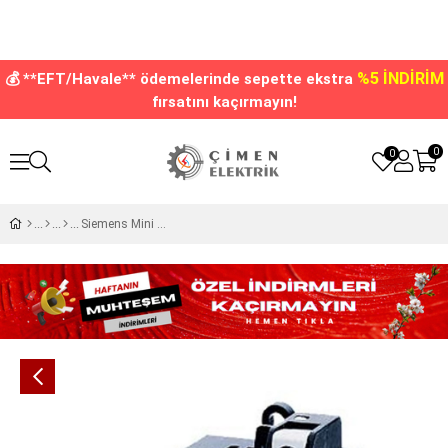
%5 İNDİRİM
💰 **EFT/Havale** ödemelerinde sepette ekstra
fırsatını kaçırmayın!
0
0
Siemens Mini Kontaktör 24v Ac 4NO 3TG10-10-0AC2