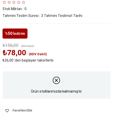
Stok Miktarı
:
0
Tahmini Teslim Süresi
:
3 Tahmini Teslimat Tarihi
50
%
İndirim
₺156,00
(KDV Dahil)
₺78,00
(KDV Dahil)
₺26,00
'den başlayan taksitlerle
Ürün stoklarımızda kalmamıştır.
Favorilere Ekle