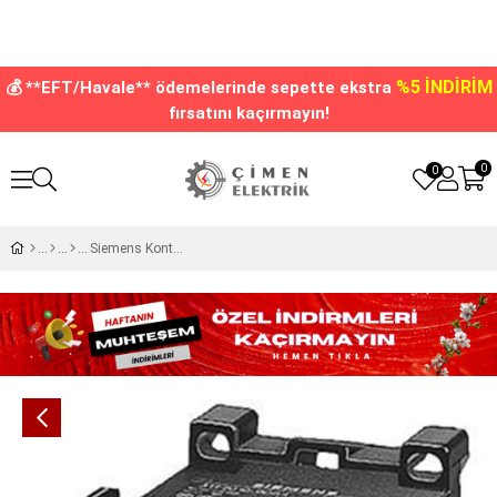
%5 İNDİRİM
💰 **EFT/Havale** ödemelerinde sepette ekstra
fırsatını kaçırmayın!
0
0
Siemens Kontaktör 24v 9a Ac 1N0 3TF2010-0AB0