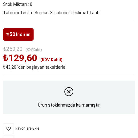
Stok Miktarı
:
0
Tahmini Teslim Süresi
:
3 Tahmini Teslimat Tarihi
50
%
İndirim
₺259,20
(KDV Dahil)
₺129,60
(KDV Dahil)
₺43,20
'den başlayan taksitlerle
Ürün stoklarımızda kalmamıştır.
Favorilere Ekle