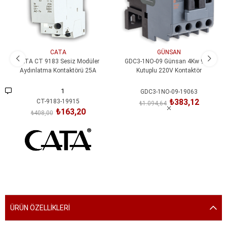
CATA
GÜNSAN
CATA CT 9183 Sesiz Modüler
GDC3-1NO-09 Günsan 4Kw 9A 3
Aydınlatma Kontaktörü 25A
Kutuplu 220V Kontaktör
1
GDC3-1NO-09-19063
₺383,12
CT-9183-19915
₺1.094,64
₺163,20
₺408,00
SEPETE EKLE
SEPETE EKLE
ÜRÜN ÖZELLIKLERI