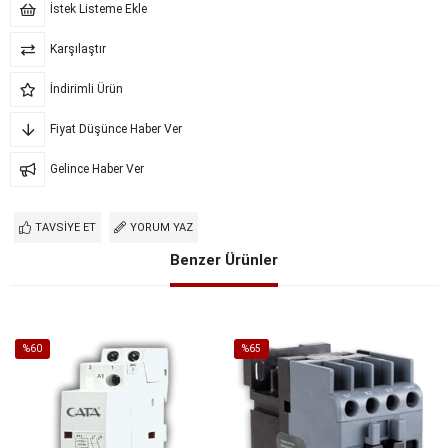
İstek Listeme Ekle
Karşılaştır
İndirimli Ürün
Fiyat Düşünce Haber Ver
Gelince Haber Ver
TAVSIYE ET
YORUM YAZ
Benzer Ürünler
%60
%65
İndirim
İndirim
%60İndirim
%65İndirim