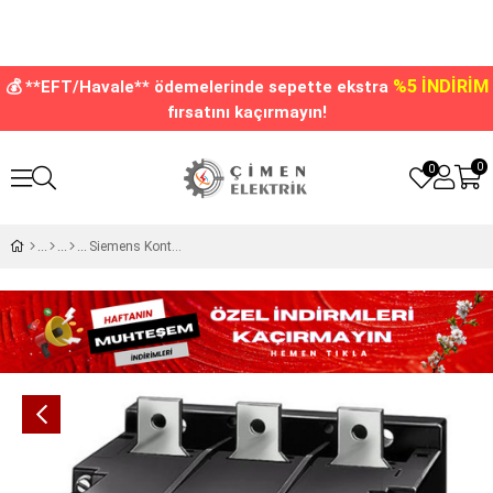
%5 İNDİRİM
💰 **EFT/Havale** ödemelerinde sepette ekstra
fırsatını kaçırmayın!
0
0
Siemens Kontaktör 230v 820A 4NO 4NC 3TF6944-0CM7