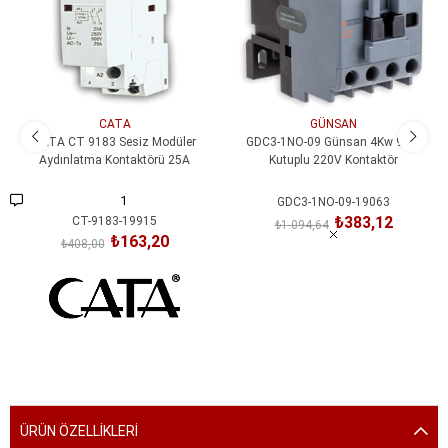
CATA
GÜNSAN
CATA CT 9183 Sesiz Modüler
GDC3-1NO-09 Günsan 4Kw 9A 3
Aydınlatma Kontaktörü 25A
Kutuplu 220V Kontaktör
1
GDC3-1NO-09-19063
₺383,12
CT-9183-19915
₺1.094,64
₺163,20
₺408,00
SEPETE EKLE
SEPETE EKLE
ÜRÜN ÖZELLIKLERI