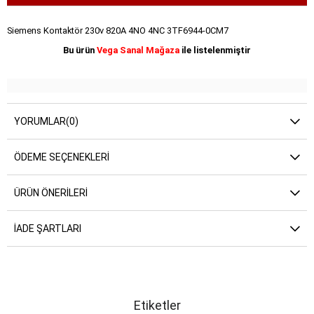
Siemens Kontaktör 230v 820A 4NO 4NC 3TF6944-0CM7
Bu ürün
Vega Sanal Mağaza
ile listelenmiştir
YORUMLAR
(0)
ÖDEME SEÇENEKLERI
ÜRÜN ÖNERILERI
İADE ŞARTLARI
Etiketler