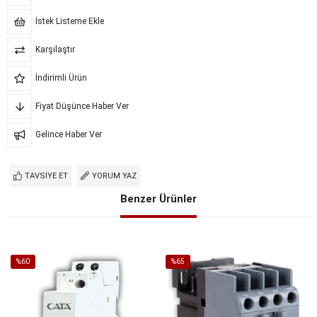
İstek Listeme Ekle
Karşılaştır
İndirimli Ürün
Fiyat Düşünce Haber Ver
Gelince Haber Ver
TAVSIYE ET
YORUM YAZ
Benzer Ürünler
%60
%65
İndirim
İndirim
%60İndirim
%65İndirim