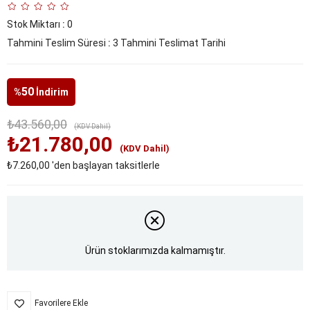
Stok Miktarı
:
0
Tahmini Teslim Süresi
:
3 Tahmini Teslimat Tarihi
50
%
İndirim
₺43.560,00
(KDV Dahil)
₺21.780,00
(KDV Dahil)
₺7.260,00
'den başlayan taksitlerle
Ürün stoklarımızda kalmamıştır.
Favorilere Ekle