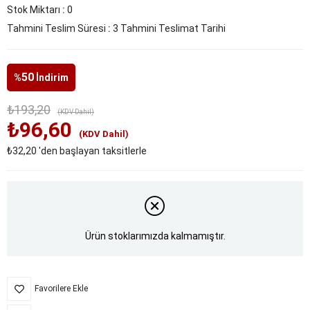
Stok Miktarı
:
0
Tahmini Teslim Süresi
:
3 Tahmini Teslimat Tarihi
50
%
İndirim
₺193,20
(KDV Dahil)
₺96,60
(KDV Dahil)
₺32,20
'den başlayan taksitlerle
Ürün stoklarımızda kalmamıştır.
Favorilere Ekle