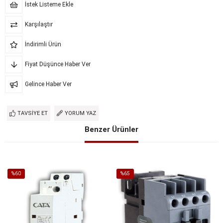
İstek Listeme Ekle
Karşılaştır
İndirimli Ürün
Fiyat Düşünce Haber Ver
Gelince Haber Ver
TAVSIYE ET
YORUM YAZ
Benzer Ürünler
%60
%65
İndirim
İndirim
%60İndirim
%65İndirim