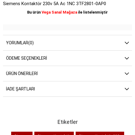
Siemens Kontaktör 230v 5A Ac 1NC 3TF2801-0AP0
Bu ürün
Vega Sanal Mağaza
ile listelenmiştir
YORUMLAR
(0)
ÖDEME SEÇENEKLERI
ÜRÜN ÖNERILERI
İADE ŞARTLARI
Etiketler