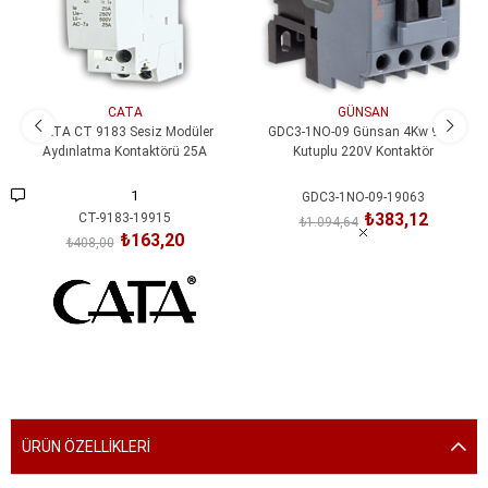
CATA
GÜNSAN
CATA CT 9183 Sesiz Modüler
GDC3-1NO-09 Günsan 4Kw 9A 3
Aydınlatma Kontaktörü 25A
Kutuplu 220V Kontaktör
1
GDC3-1NO-09-19063
₺383,12
CT-9183-19915
₺1.094,64
₺163,20
₺408,00
SEPETE EKLE
SEPETE EKLE
ÜRÜN ÖZELLIKLERI