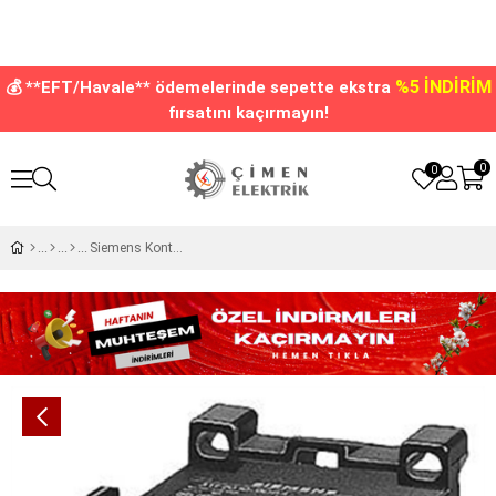
%5 İNDİRİM
💰 **EFT/Havale** ödemelerinde sepette ekstra
fırsatını kaçırmayın!
0
0
Siemens Kontaktör 230v 5A Ac 1NC 3TF2801-0AP0