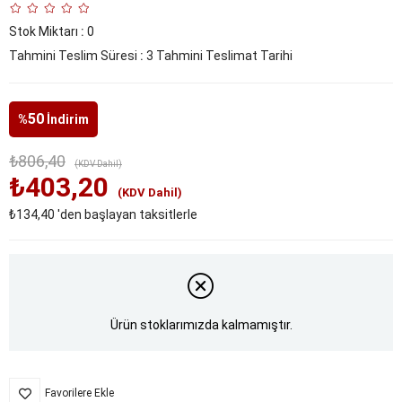
Stok Miktarı
:
0
Tahmini Teslim Süresi
:
3 Tahmini Teslimat Tarihi
50
%
İndirim
₺806,40
(KDV Dahil)
₺403,20
(KDV Dahil)
₺134,40
'den başlayan taksitlerle
Ürün stoklarımızda kalmamıştır.
Favorilere Ekle