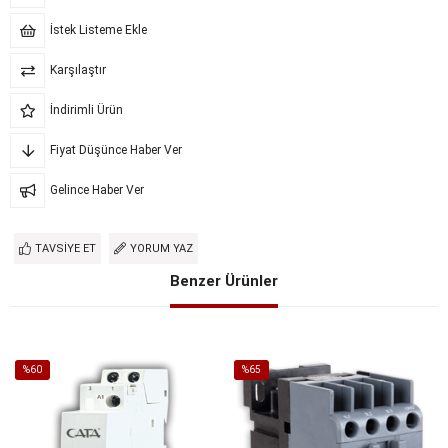
İstek Listeme Ekle
Karşılaştır
İndirimli Ürün
Fiyat Düşünce Haber Ver
Gelince Haber Ver
TAVSIYE ET
YORUM YAZ
Benzer Ürünler
%60
%65
İndirim
İndirim
%60İndirim
%65İndirim