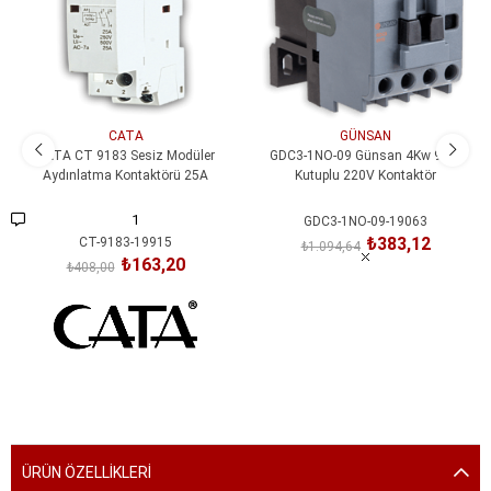
CATA
GÜNSAN
CATA CT 9183 Sesiz Modüler
GDC3-1NO-09 Günsan 4Kw 9A 3
Aydınlatma Kontaktörü 25A
Kutuplu 220V Kontaktör
1
GDC3-1NO-09-19063
₺383,12
CT-9183-19915
₺1.094,64
₺163,20
₺408,00
SEPETE EKLE
SEPETE EKLE
ÜRÜN ÖZELLIKLERI