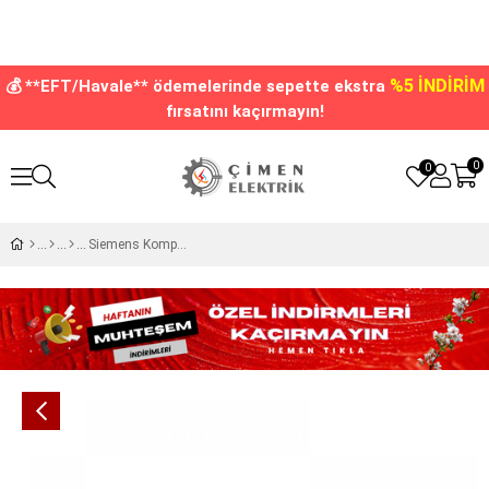
%5 İNDİRİM
💰 **EFT/Havale** ödemelerinde sepette ekstra
fırsatını kaçırmayın!
0
0
Siemens Kompanizasyon Kontaktör 12,5Kvar 1No+1Nc 3RT2617-1AP03