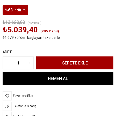
63
%
İndirim
₺13.620,00
(KDV Dahil)
₺5.039,40
(KDV Dahil)
₺1.679,80
'den başlayan taksitlerle
ADET
Favorilere Ekle
Telefonla Sipariş