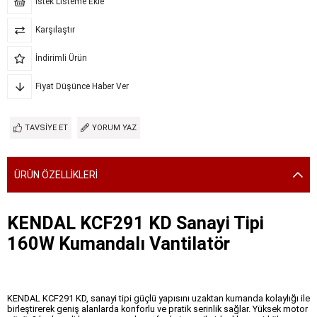
İstek Listeme Ekle
Karşılaştır
İndirimli Ürün
Fiyat Düşünce Haber Ver
TAVSIYE ET
YORUM YAZ
ÜRÜN ÖZELLIKLERI
KENDAL KCF291 KD Sanayi Tipi
160W Kumandalı Vantilatör
KENDAL KCF291 KD, sanayi tipi güçlü yapısını uzaktan kumanda kolaylığı ile
birleştirerek geniş alanlarda konforlu ve pratik serinlik sağlar. Yüksek motor