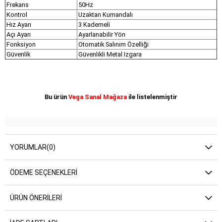
Frekans
50Hz
Kontrol
Uzaktan Kumandalı
Hız Ayarı
3 Kademeli
Açı Ayarı
Ayarlanabilir Yön
Fonksiyon
Otomatik Salınım Özelliği
Güvenlik
Güvenlikli Metal Izgara
Bu ürün
Vega Sanal Mağaza
ile listelenmiştir
YORUMLAR
(0)
ÖDEME SEÇENEKLERI
ÜRÜN ÖNERILERI