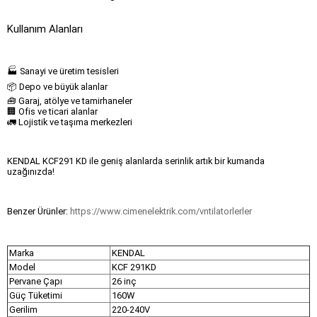
Kullanım Alanları
🏭 Sanayi ve üretim tesisleri
📦 Depo ve büyük alanlar
🧰 Garaj, atölye ve tamirhaneler
🏢 Ofis ve ticari alanlar
🚛 Lojistik ve taşıma merkezleri
KENDAL KCF291 KD ile geniş alanlarda serinlik artık bir kumanda
uzağınızda!
Benzer Ürünler:
https://www.cimenelektrik.com/vntilatorlerler
Marka
KENDAL
Model
KCF 291KD
Pervane Çapı
26 inç
Güç Tüketimi
160W
Gerilim
220-240V