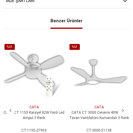
İADE ŞARTLARI
Benzer Ürünler
%63
%63
İndirim
İndirim
%63İndirim
%63İndirim
CATA
CATA
CATA CT 1155 Karayel 82W Fanlı Led
CATA CT 3000 Cenevre 40W Ledli
Ampul 3 Renk
Tavan Vantilatörü Kumandalı 3 Renk
CT-1155-27903
CT-3000-21138