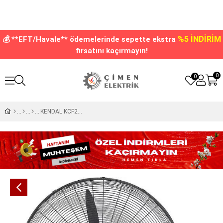
%5 İNDİRİM
💰 **EFT/Havale** ödemelerinde sepette ekstra
fırsatını kaçırmayın!
0
0
KENDAL KCF291 KD Sanayi Tipi 160W Kumandalı Vantilatör