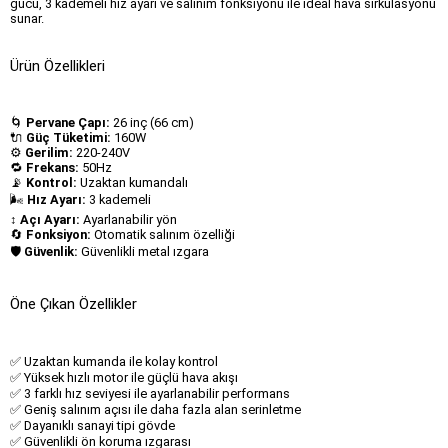
gücü, 3 kademeli hız ayarı ve salınım fonksiyonu ile ideal hava sirkülasyonu
sunar.
Ürün Özellikleri
🌀
Pervane Çapı:
26 inç (66 cm)
🔌
Güç Tüketimi:
160W
⚙️
Gerilim:
220-240V
🔁
Frekans:
50Hz
📡
Kontrol:
Uzaktan kumandalı
🌬️
Hız Ayarı:
3 kademeli
↕️
Açı Ayarı:
Ayarlanabilir yön
🔄
Fonksiyon:
Otomatik salınım özelliği
🛡
Güvenlik:
Güvenlikli metal ızgara
Öne Çıkan Özellikler
✅ Uzaktan kumanda ile kolay kontrol
✅ Yüksek hızlı motor ile güçlü hava akışı
✅ 3 farklı hız seviyesi ile ayarlanabilir performans
✅ Geniş salınım açısı ile daha fazla alan serinletme
✅ Dayanıklı sanayi tipi gövde
✅ Güvenlikli ön koruma ızgarası