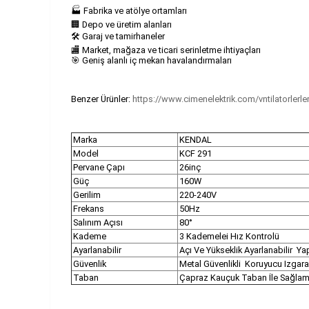
🏭 Fabrika ve atölye ortamları
🏢 Depo ve üretim alanları
🛠️ Garaj ve tamirhaneler
🏬 Market, mağaza ve ticari serinletme ihtiyaçları
🎯 Geniş alanlı iç mekan havalandırmaları
Benzer Ürünler:
https://www.cimenelektrik.com/vntilatorlerle
Marka
KENDAL
Model
KCF 291
Pervane Çapı
26inç
Güç
160W
Gerilim
220-240V
Frekans
50Hz
Salınım Açısı
80°
Kademe
3 Kademelei Hız Kontrolü
Ayarlanabilir
Açı Ve Yükseklik Ayarlanabilir Ya
Güvenlik
Metal Güvenlikli Koruyucu Izgara
Taban
Çapraz Kauçuk Taban İle Sağla