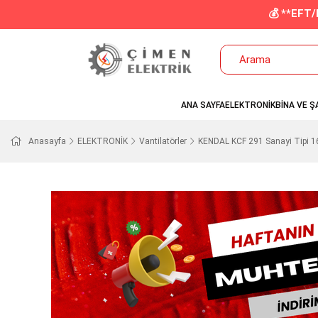
💰 **EFT
ANA SAYFA
ELEKTRONİK
BİNA VE Ş
Anasayfa
ELEKTRONİK
Vantilatörler
KENDAL KCF 291 Sanayi Tipi 16