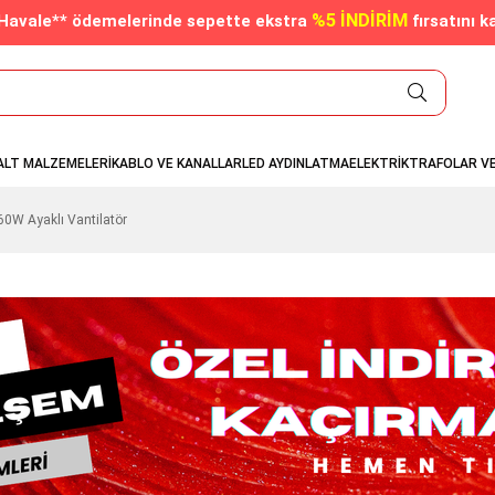
%5 İNDİRİM
/Havale** ödemelerinde sepette ekstra
fırsatını k
ALT MALZEMELERİ
KABLO VE KANALLAR
LED AYDINLATMA
ELEKTRİK
TRAFOLAR V
0W Ayaklı Vantilatör