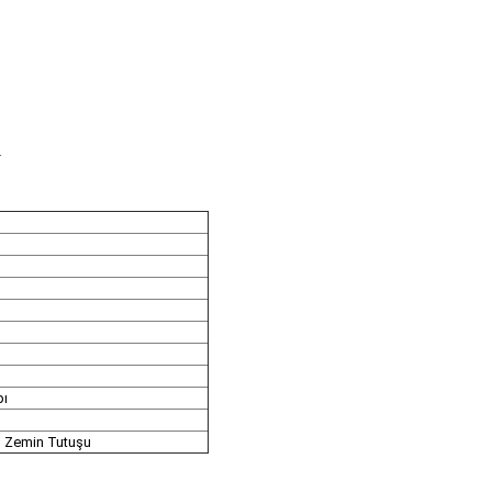
r
pı
m Zemin Tutuşu