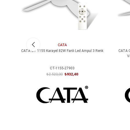
CATA
CATA CT 1155 Karayel 82W Fanlı Led Ampul 3 Renk
CATA C
V
CT-1155-27903
₺2.520,00
₺932,40
SEPETE EKLE