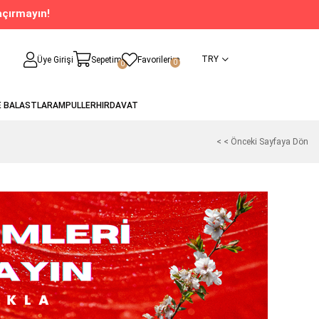
açırmayın!
TRY
Üye Girişi
Sepetim
Favorilerim
0
0
E BALASTLAR
AMPULLER
HIRDAVAT
< < Önceki Sayfaya Dön