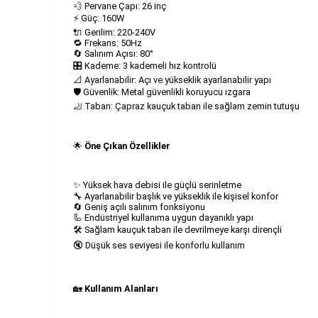
💨 Pervane Çapı: 26 inç
⚡ Güç: 160W
🔌 Gerilim: 220-240V
🔁 Frekans: 50Hz
🔄 Salınım Açısı: 80°
🎛️ Kademe: 3 kademeli hız kontrolü
📐 Ayarlanabilir: Açı ve yükseklik ayarlanabilir yapı
🛡️ Güvenlik: Metal güvenlikli koruyucu ızgara
🦶 Taban: Çapraz kauçuk taban ile sağlam zemin tutuşu
🌟
Öne Çıkan Özellikler
✨ Yüksek hava debisi ile güçlü serinletme
🔧 Ayarlanabilir başlık ve yükseklik ile kişisel konfor
🔄 Geniş açılı salınım fonksiyonu
🦾 Endüstriyel kullanıma uygun dayanıklı yapı
🛠️ Sağlam kauçuk taban ile devrilmeye karşı dirençli
🔇 Düşük ses seviyesi ile konforlu kullanım
🏡
Kullanım Alanları