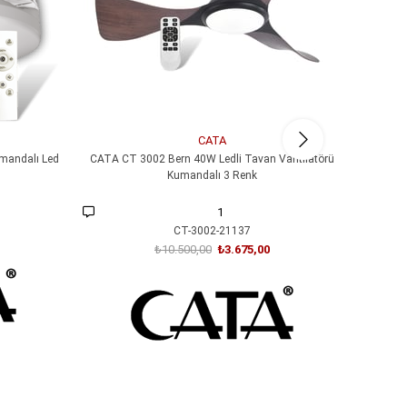
CATA
mandalı Led
CATA CT 3002 Bern 40W Ledli Tavan Vantilatörü
CATA CT
Kumandalı 3 Renk
1
CT-3002-21137
₺10.500,00
₺3.675,00
SEPETE EKLE