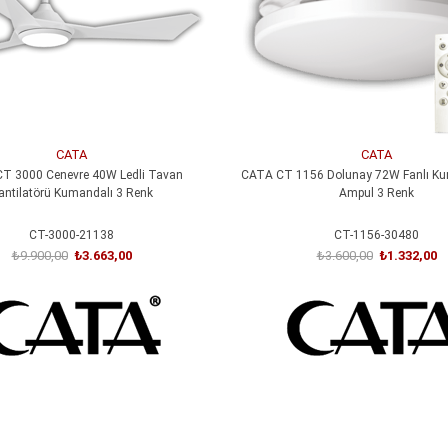
CATA
CATA
T 3000 Cenevre 40W Ledli Tavan
CATA CT 1156 Dolunay 72W Fanlı Ku
antilatörü Kumandalı 3 Renk
Ampul 3 Renk
CT-3000-21138
CT-1156-30480
₺9.900,00
₺3.663,00
₺3.600,00
₺1.332,00
SEPETE EKLE
SEPETE EKLE