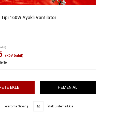
Tipi 160W Ayaklı Vantilatör
ahil)
6
(KDV Dahil)
lerle
Telefonla Sipariş
İstek Listeme Ekle