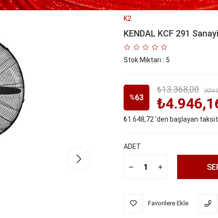
K2
KENDAL KCF 291 Sanayi 
Stok Miktarı
:
5
₺13.368,00
(KDV D
63
%
₺4.946,1
₺1.648,72
'den başlayan taksit
İndirim
ADET
Favorilere Ekle