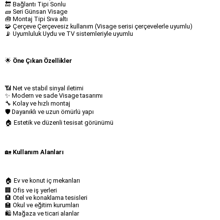
🔚 Bağlantı Tipi Sonlu
🧱 Seri Günsan Visage
🧰 Montaj Tipi Sıva altı
🧩 Çerçeve Çerçevesiz kullanım (Visage serisi çerçevelerle uyumlu)
📡 Uyumluluk Uydu ve TV sistemleriyle uyumlu
🌟
Öne Çıkan Özellikler
📶 Net ve stabil sinyal iletimi
✨ Modern ve sade Visage tasarımı
🔧 Kolay ve hızlı montaj
🛡️ Dayanıklı ve uzun ömürlü yapı
🏠 Estetik ve düzenli tesisat görünümü
🏡
Kullanım Alanları
🏠 Ev ve konut iç mekanları
🏢 Ofis ve iş yerleri
🏨 Otel ve konaklama tesisleri
🏫 Okul ve eğitim kurumları
🛍️ Mağaza ve ticari alanlar