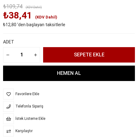
₺109,74
(KDV Dahil)
₺38,41
(KDV Dahil)
₺12,80
'den başlayan taksitlerle
ADET
Favorilere Ekle
Telefonla Sipariş
İstek Listeme Ekle
Karşılaştır