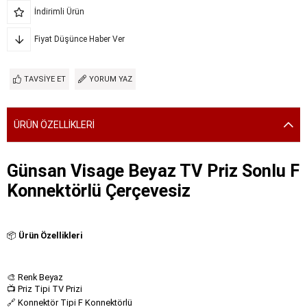
İndirimli Ürün
Fiyat Düşünce Haber Ver
TAVSIYE ET
YORUM YAZ
ÜRÜN ÖZELLIKLERI
Günsan Visage Beyaz TV Priz Sonlu F
Konnektörlü Çerçevesiz
📦
Ürün Özellikleri
🎨 Renk Beyaz
📺 Priz Tipi TV Prizi
🔗 Konnektör Tipi F Konnektörlü