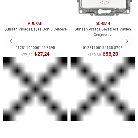
GÜNSAN
GÜNSAN
Günsan Visage Beyaz Dörtlü Çerceve
Günsan Visage Beyaz Ara Vavien
Çerçevesiz
01281100000145-8695
01281100150135-8703
₺27,24
₺56,28
₺77,82
₺160,80
SEPETE EKLE
SEPETE EKLE