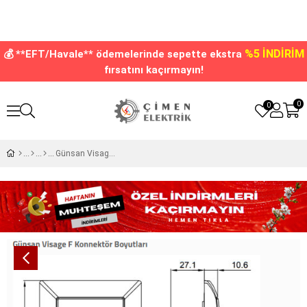
%5 İNDİRİM
💰 **EFT/Havale** ödemelerinde sepette ekstra
fırsatını kaçırmayın!
0
0
Günsan Visage Beyaz TV Priz Sonlu F Konnektörlü Çerçevesiz