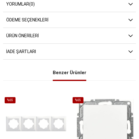
YORUMLAR
(0)
ÖDEME SEÇENEKLERI
ÜRÜN ÖNERILERI
İADE ŞARTLARI
Benzer Ürünler
%65
%65
İndirim
İndirim
%65İndirim
%65İndirim