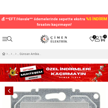
%5 İNDİRİM
💰 **EFT/Havale** ödemelerinde sepette ekstra
fırsatını kaçırmayın!
0
0
Günsan Ambiance Gümüş Televizyon Prizi F Konnektörlü Çerçevesiz