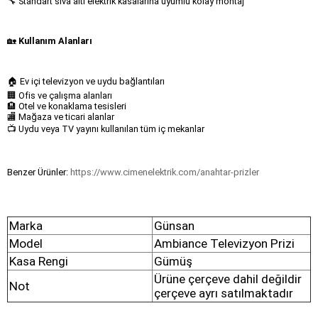
🔧 Standart sıva altı elektrik kasalarına uyumlu kolay montaj
🏡
Kullanım Alanları
🏠 Ev içi televizyon ve uydu bağlantıları
🏢 Ofis ve çalışma alanları
🏨 Otel ve konaklama tesisleri
🏬 Mağaza ve ticari alanlar
📺 Uydu veya TV yayını kullanılan tüm iç mekanlar
Benzer Ürünler:
https://www.cimenelektrik.com/anahtar-prizler
Marka
Günsan
Model
Ambiance Televizyon Prizi
Kasa Rengi
Gümüş
Ürüne çerçeve dahil değildir
Not
çerçeve ayrı satılmaktadır