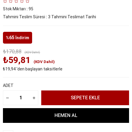
Stok Miktarı
:
95
Tahmini Teslim Süresi
:
3 Tahmini Teslimat Tarihi
65
%
İndirim
₺170,88
(KDV Dahil)
₺59,81
(KDV Dahil)
₺19,94
'den başlayan taksitlerle
ADET