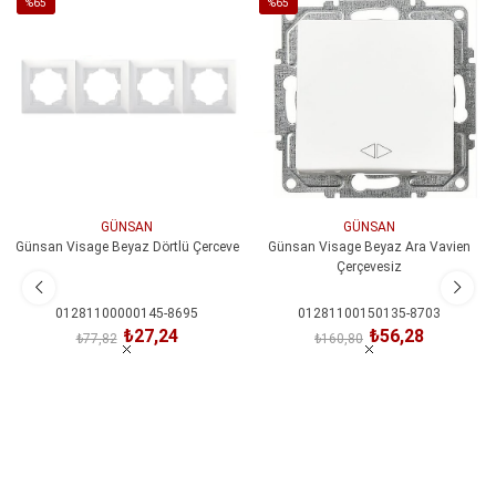
%65
%65
İndirim
İndirim
%65İndirim
%65İndirim
GÜNSAN
GÜNSAN
Günsan Visage Beyaz Dörtlü Çerceve
Günsan Visage Beyaz Ara Vavien
Çerçevesiz
01281100000145-8695
01281100150135-8703
₺27,24
₺56,28
₺77,82
₺160,80
SEPETE EKLE
SEPETE EKLE