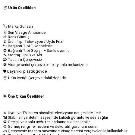
📦
Ürün Özellikleri
🏷 Marka Günsan
🔖 Seri Visage Ambiance
🎨 Renk Gümüş
📡 Ürün Tipi Televizyon / Uydu Prizi
🔌 Bağlantı Tipi F Konnektörlü
🔁 Bağlantı Tipi Geçişli – Sonlu uyumlu
🔧 Montaj Tipi Sıva Altı
🧩 Tasarım Çerçevesiz
🛠 Visage serisi çerçeveler ile uyumlu mekanizma
🛡 Dayanıklı plastik gövde
📦 Ürün İçeriği Çerçeve dahil değildir
🌟
Öne Çıkan Özellikler
📡 Uydu ve TV anten sinyalini televizyona net şekilde iletir
📶 Stabil sinyal iletimi sayesinde kaliteli görüntü ve ses sağlar
🔁 Geçişli ve sonlu uydu tesisatlarında kullanılabilir
🎨 Gümüş rengi ile modern ve dekoratif görünüm sunar
🧱 Çerçevesiz tasarım sayesinde Visage serisi çerçeveler ile kullanılabilir